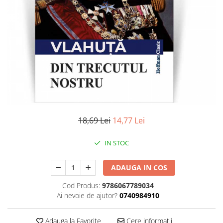
Literatura
Clasica
Contemporana
Moderna
Romana
Universala
Universala
Non-fictiune
Calatorii
18,69 Lei
14,77 Lei
Memorii
Publicistica / Reportaje / Interviuri
IN STOC
Stiinte umaniste
ADAUGA IN COS
Istorie
Sociologie si filozofie
Cod Produs:
9786067789034
Ai nevoie de ajutor?
0740984910
Adauga la Favorite
Cere informatii