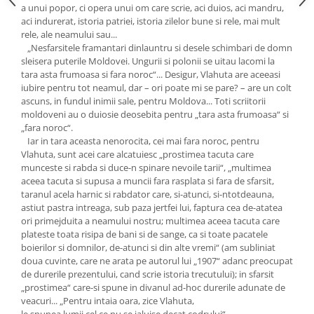
a unui popor, ci opera unui om care scrie, aci duios, aci mandru,
aci indurerat, istoria patriei, istoria zilelor bune si rele, mai mult
rele, ale neamului sau...
„Nesfarsitele framantari dinlauntru si desele schimbari de domn
sleisera puterile Moldovei. Ungurii si polonii se uitau lacomi la
tara asta frumoasa si fara noroc“... Desigur, Vlahuta are aceeasi
iubire pentru tot neamul, dar – ori poate mi se pare? – are un colt
ascuns, in fundul inimii sale, pentru Moldova... Toti scriitorii
moldoveni au o duiosie deosebita pentru „tara asta frumoasa“ si
„fara noroc“.
Iar in tara aceasta nenorocita, cei mai fara noroc, pentru
Vlahuta, sunt acei care alcatuiesc „prostimea tacuta care
munceste si rabda si duce-n spinare nevoile tarii“, „multimea
aceea tacuta si supusa a muncii fara rasplata si fara de sfarsit,
taranul acela harnic si rabdator care, si-atunci, si-ntotdeauna,
astiut pastra intreaga, sub paza jertfei lui, faptura cea de-atatea
ori primejduita a neamului nostru; multimea aceea tacuta care
plateste toata risipa de bani si de sange, ca si toate pacatele
boierilor si domnilor, de-atunci si din alte vremi“ (am subliniat
doua cuvinte, care ne arata pe autorul lui „1907“ adanc preocupat
de durerile prezentului, cand scrie istoria trecutului); in sfarsit
„prostimea“ care-si spune in divanul ad-hoc durerile adunate de
veacuri... „Pentru intaia oara, zice Vlahuta,