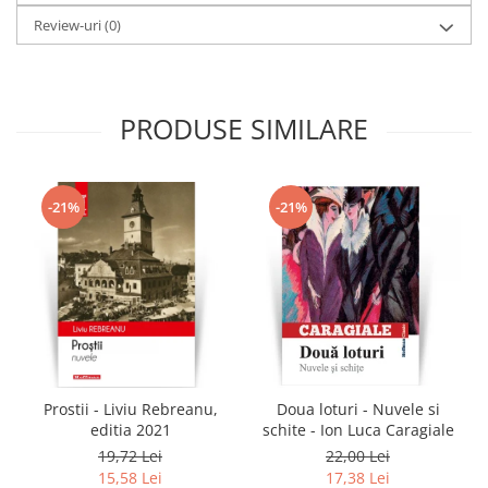
Review-uri
(0)
PRODUSE SIMILARE
-21%
-21%
Prostii - Liviu Rebreanu,
Doua loturi - Nuvele si
editia 2021
schite - Ion Luca Caragiale
19,72 Lei
22,00 Lei
15,58 Lei
17,38 Lei