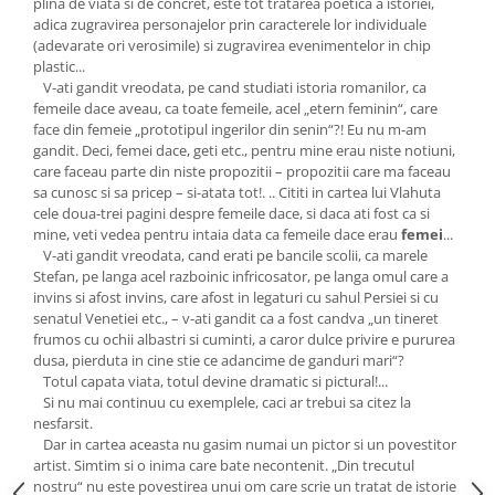
plina de viata si de concret, este tot tratarea poetica a istoriei,
adica zugravirea personajelor prin caracterele lor individuale
(adevarate ori verosimile) si zugravirea evenimentelor in chip
plastic...
V-ati gandit vreodata, pe cand studiati istoria romanilor, ca
femeile dace aveau, ca toate femeile, acel „etern feminin“, care
face din femeie „prototipul ingerilor din senin“?! Eu nu m-am
gandit. Deci, femei dace, geti etc., pentru mine erau niste notiuni,
care faceau parte din niste propozitii – propozitii care ma faceau
sa cunosc si sa pricep – si-atata tot!. .. Cititi in cartea lui Vlahuta
cele doua-trei pagini despre femeile dace, si daca ati fost ca si
mine, veti vedea pentru intaia data ca femeile dace erau
femei
...
V-ati gandit vreodata, cand erati pe bancile scolii, ca marele
Stefan, pe langa acel razboinic infricosator, pe langa omul care a
invins si afost invins, care afost in legaturi cu sahul Persiei si cu
senatul Venetiei etc., – v-ati gandit ca a fost candva „un tineret
frumos cu ochii albastri si cuminti, a caror dulce privire e pururea
dusa, pierduta in cine stie ce adancime de ganduri mari“?
Totul capata viata, totul devine dramatic si pictural!...
Si nu mai continuu cu exemplele, caci ar trebui sa citez la
nesfarsit.
Dar in cartea aceasta nu gasim numai un pictor si un povestitor
artist. Simtim si o inima care bate necontenit. „Din trecutul
nostru“ nu este povestirea unui om care scrie un tratat de istorie