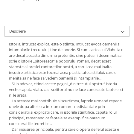
Descriere
Istoria, intrucat explica, este o stiinta. Intrucat evoca oamenii si
intamplarile trecutului, tine de poezie. Si cum cartea lui Vlahuta n-
are decat aceasta din urma pretentie, cine putea fi desemnat sa
scrie o istorie „pitoreasca“ a poporului roman, decat acest
staroste al breslei cantaretilor nostri, a carui cea mai inalta
insusire artistica este tocmai acea plasticitate a stilului, care e
menita sa ne faca sa vedem oamenii si intamplarile...
Si in adevar, citind aceste pagini „din trecutul npstru“ istoria
veche capata viata, caci scriitorul nu ne face cunoscute faptele, ci
ni le arata.
La aceasta mai contribuie si scurtimea, faptele urmand repede
unele dupa altele, ca intr-un roman - nedistantate prin
consideratii si explicatii care, in istoriile stiintifice, capata rolul
principal, ramanand ca faptele sa exemplifice oarecum
consideratiile teoretice...
Dar insusirea principala, pentru care o opera de felul acesta e