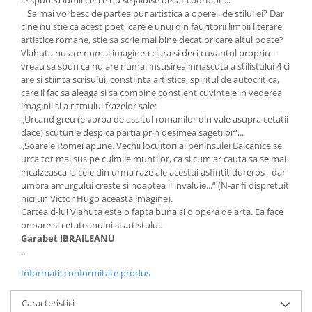
le spunea lumii cel ce nu se jaluise decat codrului“...
Sa mai vorbesc de partea pur artistica a operei, de stilul ei? Dar
cine nu stie ca acest poet, care e unui din fauritorii limbii literare
artistice romane, stie sa scrie mai bine decat oricare altul poate?
Vlahuta nu are numai imaginea clara si deci cuvantul propriu –
vreau sa spun ca nu are numai insusirea innascuta a stilistului 4 ci
are si stiinta scrisului, constiinta artistica, spiritul de autocritica,
care il fac sa aleaga si sa combine constient cuvintele in vederea
imaginii si a ritmului frazelor sale:
„Urcand greu (e vorba de asaltul romanilor din vale asupra cetatii
dace) scuturile despica partia prin desimea sagetilor“...
„Soarele Romei apune. Vechii locuitori ai peninsulei Balcanice se
urca tot mai sus pe culmile muntilor, ca si cum ar cauta sa se mai
incalzeasca la cele din urma raze ale acestui asfintit dureros - dar
umbra amurgului creste si noaptea il invaluie...“ (N-ar fi dispretuit
nici un Victor Hugo aceasta imagine).
Cartea d-lui Vlahuta este o fapta buna si o opera de arta. Ea face
onoare si cetateanului si artistului.
Garabet IBRAILEANU
..
Informatii conformitate produs
Caracteristici