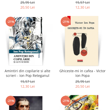
Reteganul
25,95 Lei
15,57 Lei
20,50 Lei
12,30 Lei
-21%
-21%
Amintiri din copilarie si alte
Ghiceste-mi in cafea - Victor
scrieri - Ion Pop Reteganul
Ion Popa
15,57 Lei
25,95 Lei
12,30 Lei
20,50 Lei
-21%
-21%