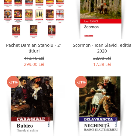
Pachet Damian Stanoiu - 21
Scormon - Ioan Slavici, editia
titluri
2020
413,16 Lei
22,00 Lei
299,00 Lei
17,38 Lei
-21%
-21%