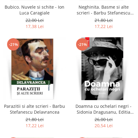
Bubico. Nuvele si schite - Ion
Neghinita. Basme si alte
Luca Caragiale
scrieri - Barbu Stefanescu
Delavrancea
22,00 Lei
21,80 Lei
17,38 Lei
17,22 Lei
-21%
-21%
Parazitii si alte scrieri - Barbu
Doamna cu ochelari negri -
Stefanescu Delavrancea
Sidonia Dragusanu, Editia
2020
21,80 Lei
26,00 Lei
17,22 Lei
20,54 Lei