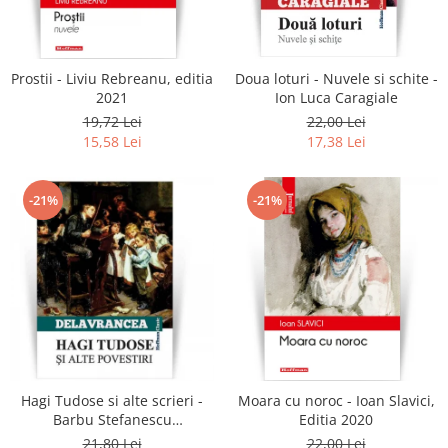
Literatura
Clasica
Contemporana
Prostii - Liviu Rebreanu, editia
Doua loturi - Nuvele si schite -
Moderna
2021
Ion Luca Caragiale
Romana
19,72 Lei
22,00 Lei
15,58 Lei
17,38 Lei
Universala
Universala
Non-fictiune
-21%
-21%
Calatorii
Memorii
Publicistica / Reportaje / Interviuri
Stiinte umaniste
Istorie
Sociologie si filozofie
Hagi Tudose si alte scrieri -
Moara cu noroc - Ioan Slavici,
Barbu Stefanescu
Editia 2020
Delavrancea
21,80 Lei
22,00 Lei