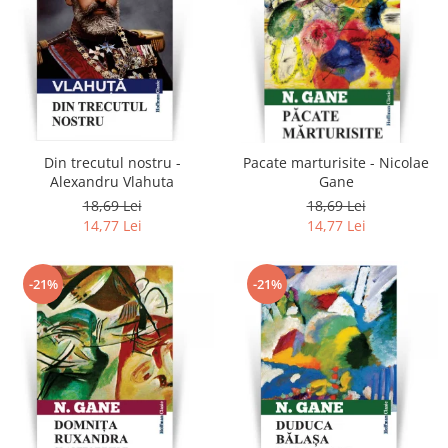
Din trecutul nostru -
Pacate marturisite - Nicolae
Alexandru Vlahuta
Gane
18,69 Lei
18,69 Lei
14,77 Lei
14,77 Lei
-21%
-21%