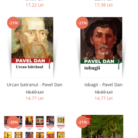
17,22 Lei
17,38 Lei
-21%
-21%
Urcan batranul - Pavel Dan
Iobagii - Pavel Dan
18,69 Lei
18,69 Lei
14,77 Lei
14,77 Lei
-28%
-21%