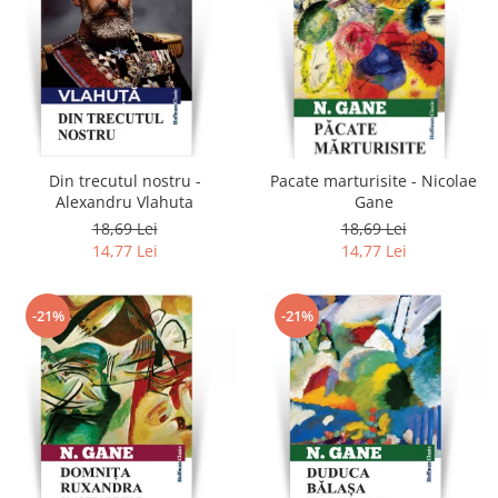
Din trecutul nostru -
Pacate marturisite - Nicolae
Alexandru Vlahuta
Gane
18,69 Lei
18,69 Lei
14,77 Lei
14,77 Lei
-21%
-21%