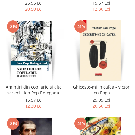
Reteganul
25,95 Lei
15,57 Lei
20,50 Lei
12,30 Lei
-21%
-21%
Amintiri din copilarie si alte
Ghiceste-mi in cafea - Victor
scrieri - Ion Pop Reteganul
Ion Popa
15,57 Lei
25,95 Lei
12,30 Lei
20,50 Lei
-21%
-21%