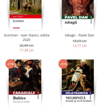
Scormon - Ioan Slavici, editia
Iobagii - Pavel Dan
2020
18,69 Lei
22,00 Lei
14,77 Lei
17,38 Lei
-21%
-21%