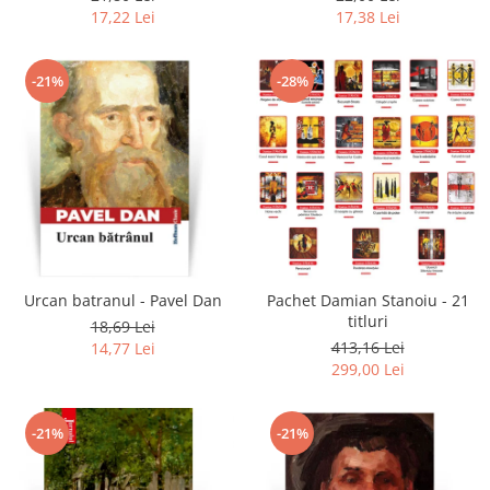
17,22 Lei
17,38 Lei
-21%
-28%
Urcan batranul - Pavel Dan
Pachet Damian Stanoiu - 21
titluri
18,69 Lei
413,16 Lei
14,77 Lei
299,00 Lei
-21%
-21%