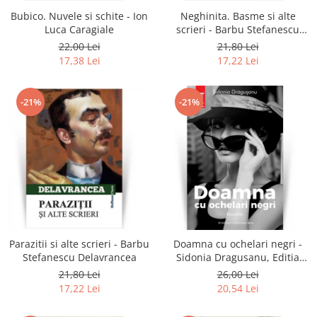
Bubico. Nuvele si schite - Ion
Neghinita. Basme si alte
Luca Caragiale
scrieri - Barbu Stefanescu
Delavrancea
22,00 Lei
21,80 Lei
17,38 Lei
17,22 Lei
-21%
-21%
Parazitii si alte scrieri - Barbu
Doamna cu ochelari negri -
Stefanescu Delavrancea
Sidonia Dragusanu, Editia
2020
21,80 Lei
26,00 Lei
17,22 Lei
20,54 Lei