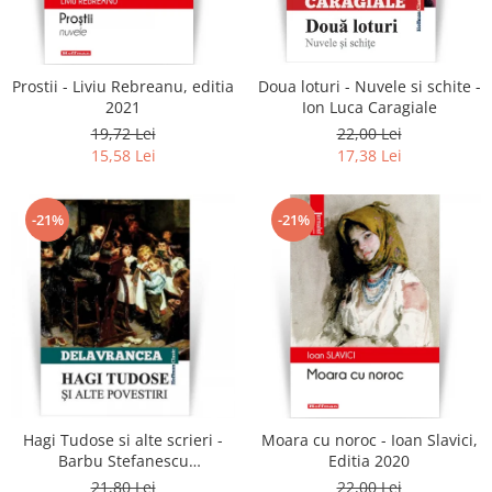
Literatura
Clasica
Contemporana
Prostii - Liviu Rebreanu, editia
Doua loturi - Nuvele si schite -
Moderna
2021
Ion Luca Caragiale
Romana
19,72 Lei
22,00 Lei
15,58 Lei
17,38 Lei
Universala
Universala
Non-fictiune
-21%
-21%
Calatorii
Memorii
Publicistica / Reportaje / Interviuri
Stiinte umaniste
Istorie
Sociologie si filozofie
Hagi Tudose si alte scrieri -
Moara cu noroc - Ioan Slavici,
Barbu Stefanescu
Editia 2020
Delavrancea
21,80 Lei
22,00 Lei