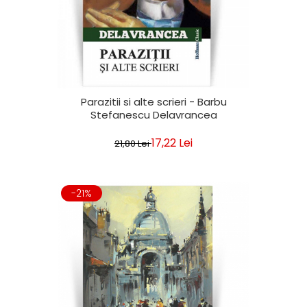
Parazitii si alte scrieri - Barbu
Stefanescu Delavrancea
17,22 Lei
21,80 Lei
-21%