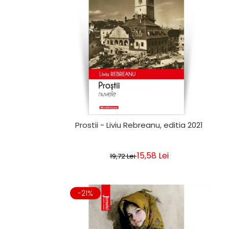
Clasica
Contemporana
Moderna
Romana
Universala
Universala
Non-fictiune
Calatorii
Memorii
Publicistica / Reportaje / Interviuri
Prostii - Liviu Rebreanu, editia 2021
Stiinte umaniste
Istorie
15,58 Lei
19,72 Lei
Sociologie si filozofie
-21%