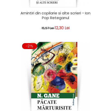
Amintiri din copilarie si alte scrieri - Ion
Pop Reteganul
12,30 Lei
15,57 Lei
-21%