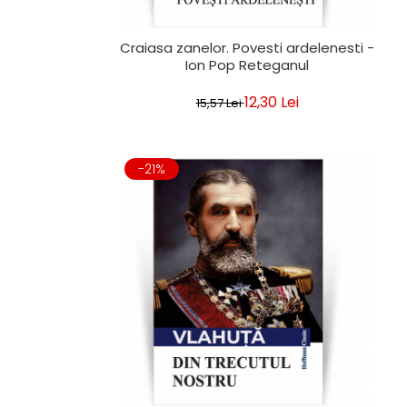
Craiasa zanelor. Povesti ardelenesti -
Ion Pop Reteganul
12,30 Lei
15,57 Lei
-21%