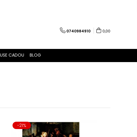
0740984910
0,00
USE CADOU
BLOG
-21%