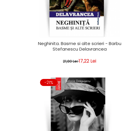
Neghinita. Basme si alte scrieri - Barbu
Stefanescu Delavrancea
17,22 Lei
21,80 Lei
-21%