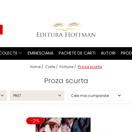
COLECTII
EMINESCIANA
PACHETE DE CARTI
AUTORI
PROD
Proza scurta
Home /
Carte /
Fictiune /
Proza scurta
PRET
-21%