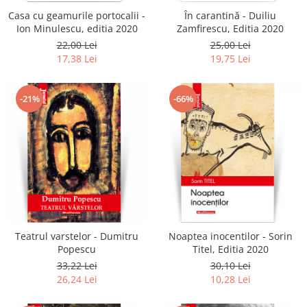
Casa cu geamurile portocalii -
În carantină - Duiliu
Ion Minulescu, editia 2020
Zamfirescu, Editia 2020
22,00 Lei
25,00 Lei
17,38 Lei
19,75 Lei
-21%
-66%
Teatrul varstelor - Dumitru
Noaptea inocentilor - Sorin
Popescu
Titel, Editia 2020
33,22 Lei
30,10 Lei
26,24 Lei
10,28 Lei