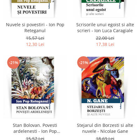
Literatura
Clasica
Contemporana
Nuvele si povestiri - Ion Pop
Scrisorile unui egoist si alte
Moderna
Reteganul
scrieri - Ion Luca Caragiale
Romana
15,57 Lei
22,00 Lei
12,30 Lei
17,38 Lei
Universala
Universala
Non-fictiune
-21%
-21%
Calatorii
Memorii
Publicistica / Reportaje / Interviuri
Stiinte umaniste
Istorie
Sociologie si filozofie
Stan Bolovan. Povesti
Stejarul din Borzesti si alte
ardelenesti - Ion Pop
nuvele - Nicolae Gane
Reteganul
15,57 Lei
18,69 Lei