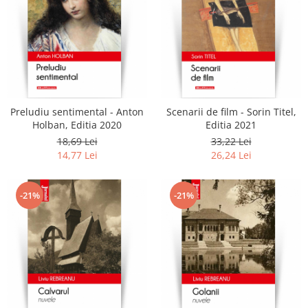
Preludiu sentimental - Anton
Scenarii de film - Sorin Titel,
Holban, Editia 2020
Editia 2021
18,69 Lei
33,22 Lei
14,77 Lei
26,24 Lei
-21%
-21%