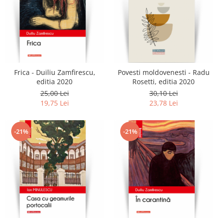
Frica - Duiliu Zamfirescu,
Povesti moldovenesti - Radu
editia 2020
Rosetti, editia 2020
25,00 Lei
30,10 Lei
19,75 Lei
23,78 Lei
-21%
-21%