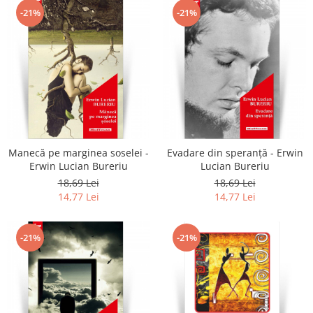
-21%
-21%
Manecă pe marginea soselei -
Evadare din speranță - Erwin
Erwin Lucian Bureriu
Lucian Bureriu
18,69 Lei
18,69 Lei
14,77 Lei
14,77 Lei
-21%
-21%