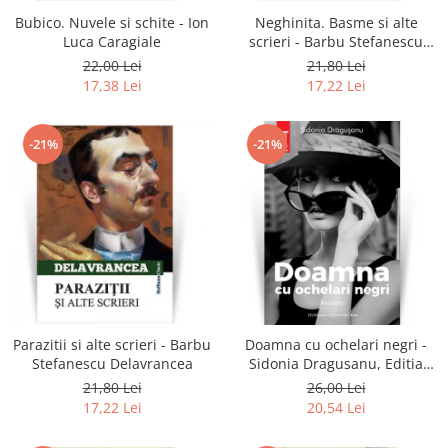
Bubico. Nuvele si schite - Ion
Neghinita. Basme si alte
Luca Caragiale
scrieri - Barbu Stefanescu
Delavrancea
22,00 Lei
21,80 Lei
17,38 Lei
17,22 Lei
-21%
-21%
Parazitii si alte scrieri - Barbu
Doamna cu ochelari negri -
Stefanescu Delavrancea
Sidonia Dragusanu, Editia
2020
21,80 Lei
26,00 Lei
17,22 Lei
20,54 Lei