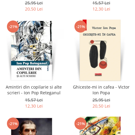
Reteganul
25,95 Lei
15,57 Lei
20,50 Lei
12,30 Lei
-21%
-21%
Amintiri din copilarie si alte
Ghiceste-mi in cafea - Victor
scrieri - Ion Pop Reteganul
Ion Popa
15,57 Lei
25,95 Lei
12,30 Lei
20,50 Lei
-21%
-21%