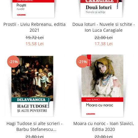
Literatura
Clasica
Contemporana
Prostii - Liviu Rebreanu, editia
Doua loturi - Nuvele si schite -
Moderna
2021
Ion Luca Caragiale
Romana
19,72 Lei
22,00 Lei
15,58 Lei
17,38 Lei
Universala
Universala
Non-fictiune
-21%
-21%
Calatorii
Memorii
Publicistica / Reportaje / Interviuri
Stiinte umaniste
Istorie
Sociologie si filozofie
Hagi Tudose si alte scrieri -
Moara cu noroc - Ioan Slavici,
Barbu Stefanescu
Editia 2020
Delavrancea
21,80 Lei
22,00 Lei