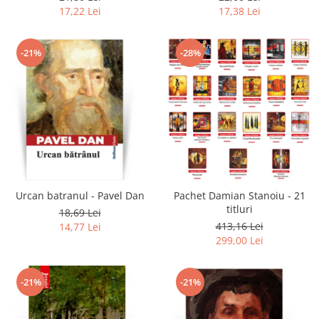
17,22 Lei
17,38 Lei
-21%
-28%
Urcan batranul - Pavel Dan
Pachet Damian Stanoiu - 21
titluri
18,69 Lei
413,16 Lei
14,77 Lei
299,00 Lei
-21%
-21%