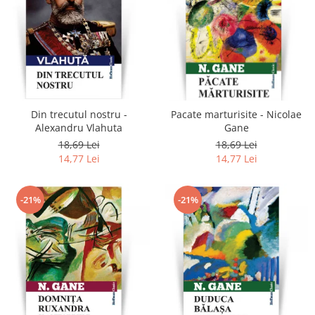
Din trecutul nostru -
Pacate marturisite - Nicolae
Alexandru Vlahuta
Gane
18,69 Lei
18,69 Lei
14,77 Lei
14,77 Lei
-21%
-21%