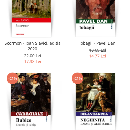
Scormon - Ioan Slavici, editia
Iobagii - Pavel Dan
2020
18,69 Lei
22,00 Lei
14,77 Lei
17,38 Lei
-21%
-21%