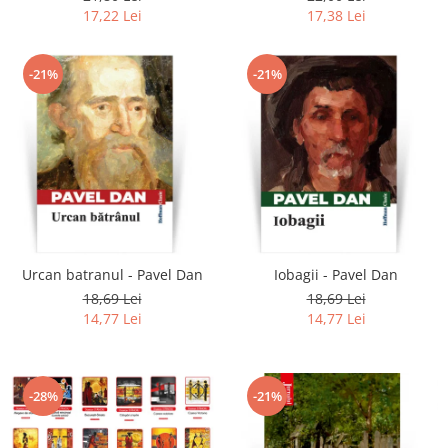
17,22 Lei
17,38 Lei
-21%
-21%
Urcan batranul - Pavel Dan
Iobagii - Pavel Dan
18,69 Lei
18,69 Lei
14,77 Lei
14,77 Lei
-28%
-21%