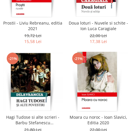
Literatura
Clasica
Contemporana
Prostii - Liviu Rebreanu, editia
Doua loturi - Nuvele si schite -
Moderna
2021
Ion Luca Caragiale
Romana
19,72 Lei
22,00 Lei
15,58 Lei
17,38 Lei
Universala
Universala
Non-fictiune
-21%
-21%
Calatorii
Memorii
Publicistica / Reportaje / Interviuri
Stiinte umaniste
Istorie
Sociologie si filozofie
Hagi Tudose si alte scrieri -
Moara cu noroc - Ioan Slavici,
Barbu Stefanescu
Editia 2020
Delavrancea
21,80 Lei
22,00 Lei