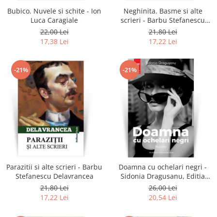
Bubico. Nuvele si schite - Ion
Neghinita. Basme si alte
Luca Caragiale
scrieri - Barbu Stefanescu
Delavrancea
22,00 Lei
21,80 Lei
17,38 Lei
17,22 Lei
-21%
-21%
Parazitii si alte scrieri - Barbu
Doamna cu ochelari negri -
Stefanescu Delavrancea
Sidonia Dragusanu, Editia
2020
21,80 Lei
26,00 Lei
17,22 Lei
20,54 Lei