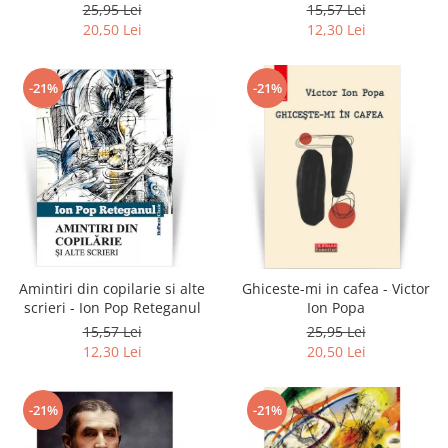
Reteganul
25,95 Lei
15,57 Lei
20,50 Lei
12,30 Lei
-21%
-21%
Amintiri din copilarie si alte
Ghiceste-mi in cafea - Victor
scrieri - Ion Pop Reteganul
Ion Popa
15,57 Lei
25,95 Lei
12,30 Lei
20,50 Lei
-21%
-21%