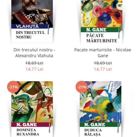
Din trecutul nostru -
Pacate marturisite - Nicolae
Alexandru Vlahuta
Gane
18,69 Lei
18,69 Lei
14,77 Lei
14,77 Lei
-21%
-21%