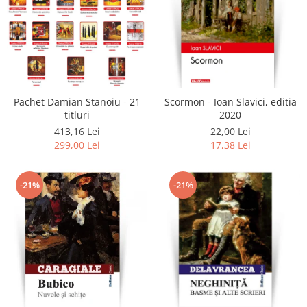
Pachet Damian Stanoiu - 21
Scormon - Ioan Slavici, editia
titluri
2020
413,16 Lei
22,00 Lei
299,00 Lei
17,38 Lei
-21%
-21%