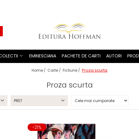
COLECTII
EMINESCIANA
PACHETE DE CARTI
AUTORI
PROD
Proza scurta
Home /
Carte /
Fictiune /
Proza scurta
PRET
-21%