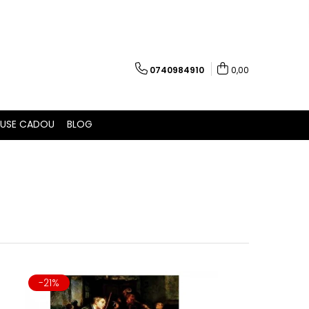
0740984910
0,00
USE CADOU
BLOG
-21%