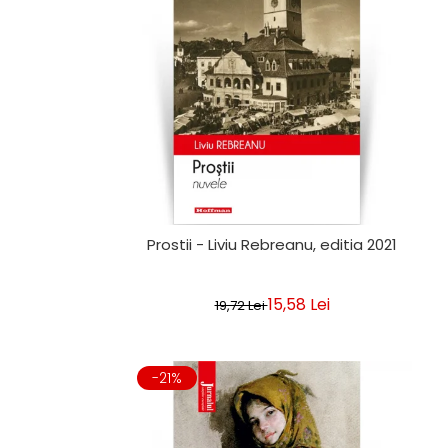
Clasica
Contemporana
Moderna
Romana
Universala
Universala
Non-fictiune
Calatorii
Memorii
Publicistica / Reportaje / Interviuri
Prostii - Liviu Rebreanu, editia 2021
Stiinte umaniste
Istorie
15,58 Lei
19,72 Lei
Sociologie si filozofie
-21%