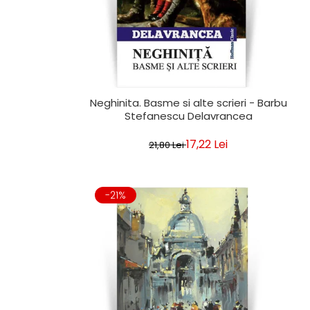
Neghinita. Basme si alte scrieri - Barbu
Stefanescu Delavrancea
17,22 Lei
21,80 Lei
-21%