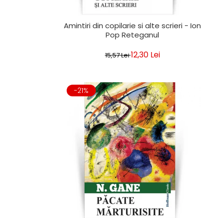
Amintiri din copilarie si alte scrieri - Ion
Pop Reteganul
12,30 Lei
15,57 Lei
-21%