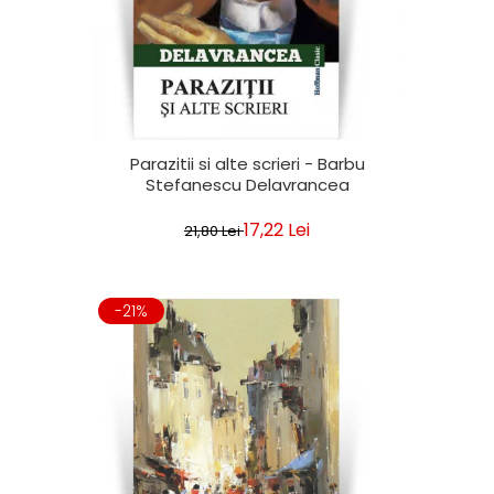
Parazitii si alte scrieri - Barbu
Stefanescu Delavrancea
17,22 Lei
21,80 Lei
-21%