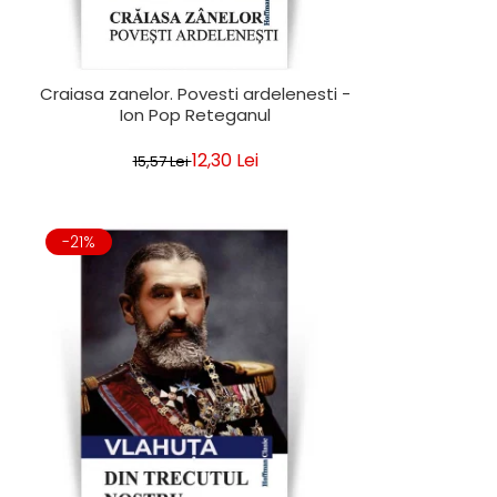
Craiasa zanelor. Povesti ardelenesti -
Ion Pop Reteganul
12,30 Lei
15,57 Lei
-21%