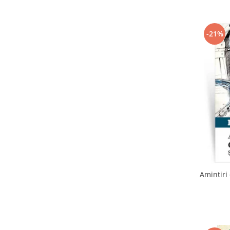
-21%
Amintiri 