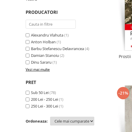
Literatura
PRODUCATORI
Clasica
Contemporana
Moderna
Alexandru Vlahuta
(1)
Romana
Anton Holban
(1)
Universala
Barbu Stefanescu Delavrancea
(4)
Universala
Damian Stanoiu
(2)
Prosti
Non-fictiune
Dinu Sararu
(1)
Calatorii
Vezi mai multe
Memorii
PRET
Publicistica / Reportaje / Interviuri
Stiinte umaniste
Sub 50 Lei
(78)
-21%
200 Lei - 250 Lei
(1)
Istorie
250 Lei - 300 Lei
(1)
Sociologie si filozofie
Ordoneaza: