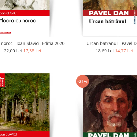
noroc - Ioan Slavici, Editia 2020
Urcan batranul - Pavel 
22,00 Lei
17,38 Lei
18,69 Lei
14,77 Lei
-21%