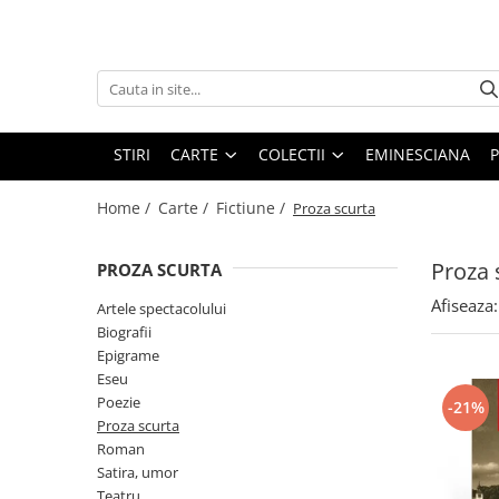
Carte
Colectii
Bibliografie scolara
Biblioteca Hoffman
Carti pentru copii
Hoffman Clasic
STIRI
CARTE
COLECTII
EMINESCIANA
P
Povesti si povestiri
Hoffman Contemporan
Home /
Carte /
Fictiune /
Proza scurta
Fictiune
Hoffman Educational
Artele spectacolului
Hoffman Esential XX
Proza 
PROZA SCURTA
Biografii
Jurnalul cartilor esentiale
Afiseaza:
Artele spectacolului
Epigrame
Povestile Hoffman
Biografii
Eseu
Epigrame
Scena Hoffman
Poezie
Eseu
Proza scurta
Poezie
-21%
Roman
Proza scurta
Roman
Satira, umor
Satira, umor
Teatru
Teatru