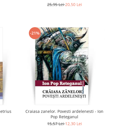
25,95 Lei
20,50 Lei
-21%
metrius
Craiasa zanelor. Povesti ardelenesti - Ion
Pop Reteganul
15,57 Lei
12,30 Lei