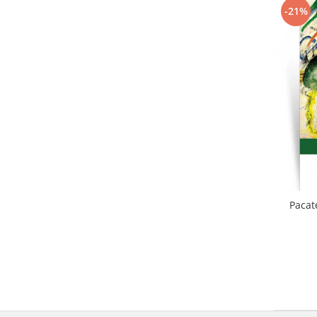
-21%
Pacat