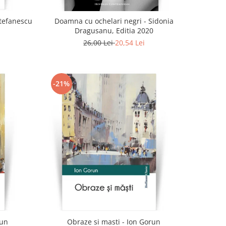
 Stefanescu
Doamna cu ochelari negri - Sidonia
Dragusanu, Editia 2020
26,00 Lei
20,54 Lei
-21%
run
Obraze si masti - Ion Gorun