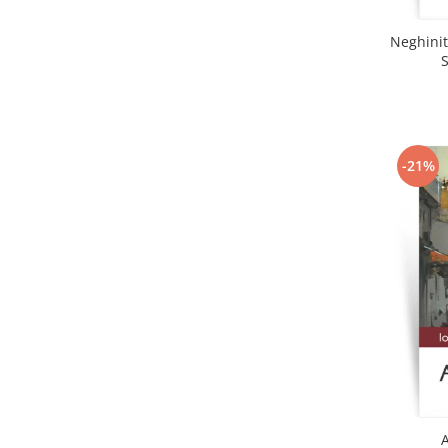
Neghinit
-21%