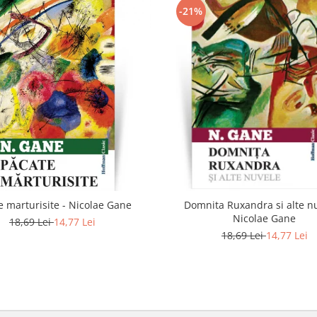
-21%
e marturisite - Nicolae Gane
Domnita Ruxandra si alte nu
Nicolae Gane
18,69 Lei
14,77 Lei
18,69 Lei
14,77 Lei