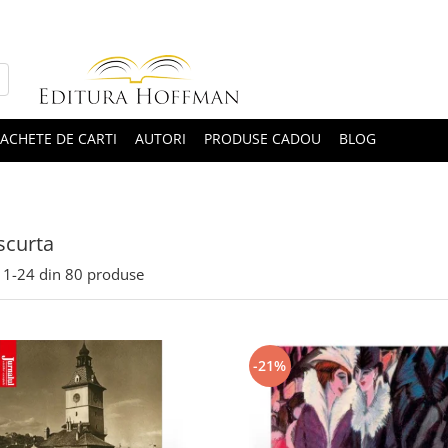
ACHETE DE CARTI
AUTORI
PRODUSE CADOU
BLOG
scurta
1-
24
din
80
produse
-21%