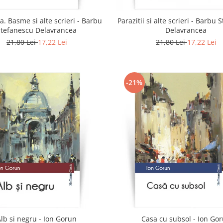
a. Basme si alte scrieri - Barbu
Parazitii si alte scrieri - Barbu
Stefanescu Delavrancea
Delavrancea
21,80 Lei
17,22 Lei
21,80 Lei
17,22 Lei
-21%
Alb si negru - Ion Gorun
Casa cu subsol - Ion Go