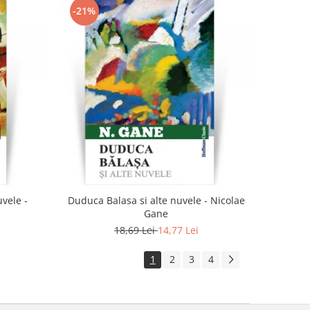
-21%
vele -
Duduca Balasa si alte nuvele - Nicolae
Gane
18,69 Lei
14,77 Lei
1
2
3
4