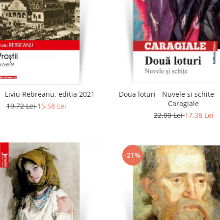
i - Liviu Rebreanu, editia 2021
Doua loturi - Nuvele si schite -
Caragiale
19,72 Lei
15,58 Lei
22,00 Lei
17,38 Lei
-21%