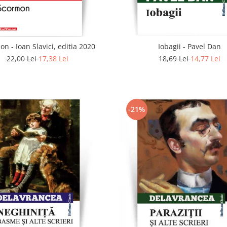
Scormon - Ioan Slavici, editia 2020
Iobagii - Pavel Dan
22,00 Lei
17,38 Lei
18,69 Lei
14,77 Lei
-21%