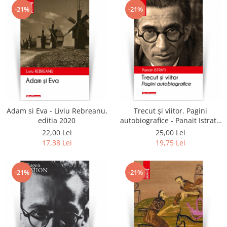
-21%
-21%
Adam si Eva - Liviu Rebreanu,
Trecut și viitor. Pagini
editia 2020
autobiografice - Panait Istrati,
editia 2020
22,00 Lei
25,00 Lei
17,38 Lei
19,75 Lei
-21%
-21%