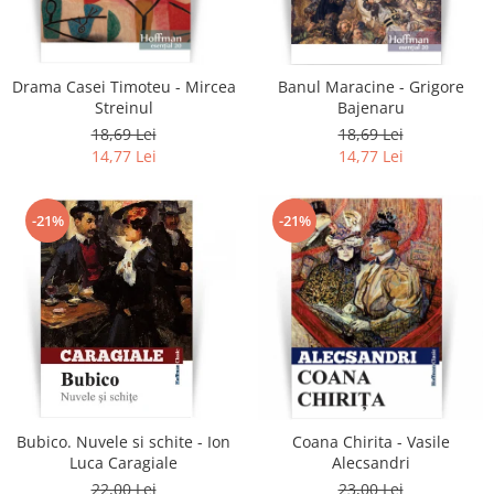
Literatura
Clasica
Contemporana
Drama Casei Timoteu - Mircea
Banul Maracine - Grigore
Moderna
Streinul
Bajenaru
Romana
18,69 Lei
18,69 Lei
14,77 Lei
14,77 Lei
Universala
Universala
Non-fictiune
-21%
-21%
Calatorii
Memorii
Publicistica / Reportaje / Interviuri
Stiinte umaniste
Istorie
Sociologie si filozofie
Bubico. Nuvele si schite - Ion
Coana Chirita - Vasile
Luca Caragiale
Alecsandri
22,00 Lei
23,00 Lei