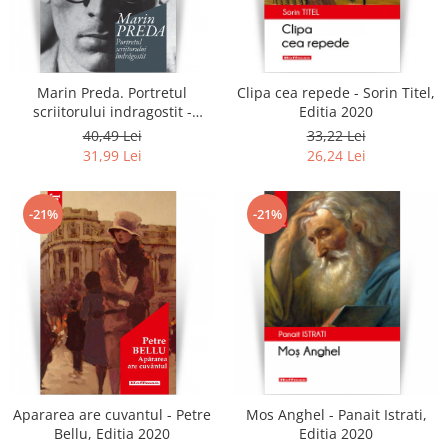
Marin Preda. Portretul
Clipa cea repede - Sorin Titel,
scriitorului indragostit -
Editia 2020
Eugen Simion
40,49 Lei
33,22 Lei
31,99 Lei
26,24 Lei
-21%
-21%
Apararea are cuvantul - Petre
Mos Anghel - Panait Istrati,
Bellu, Editia 2020
Editia 2020