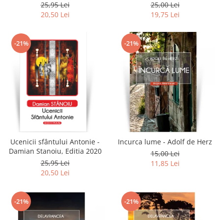
25,95 Lei
25,00 Lei
20,50 Lei
19,75 Lei
-21%
-21%
Ucenicii sfântului Antonie -
Incurca lume - Adolf de Herz
Damian Stanoiu, Editia 2020
15,00 Lei
25,95 Lei
11,85 Lei
20,50 Lei
-21%
-21%