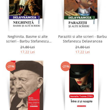
Neghinita. Basme si alte
Parazitii si alte scrieri - Barbu
scrieri - Barbu Stefanescu
Stefanescu Delavrancea
Delavrancea
21,80 Lei
21,80 Lei
17,22 Lei
17,22 Lei
-21%
-21%