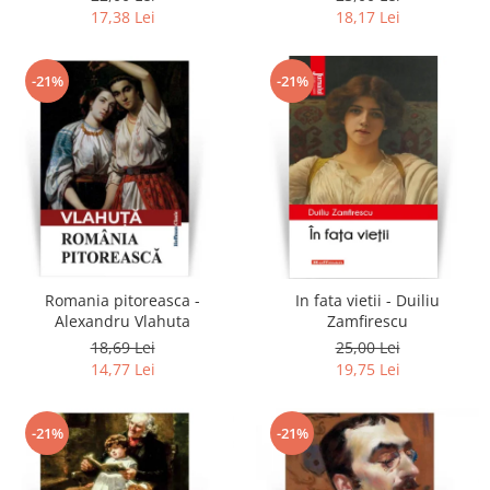
17,38 Lei
18,17 Lei
-21%
-21%
Romania pitoreasca -
In fata vietii - Duiliu
Alexandru Vlahuta
Zamfirescu
18,69 Lei
25,00 Lei
14,77 Lei
19,75 Lei
-21%
-21%