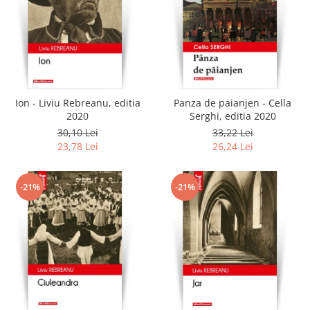
Ion - Liviu Rebreanu, editia
Panza de paianjen - Cella
2020
Serghi, editia 2020
30,10 Lei
33,22 Lei
23,78 Lei
26,24 Lei
-21%
-21%