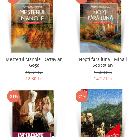
Mesterul Manole - Octavian
Nopti fara luna - Mihail
Goga
Sebastian
15,57 Lei
18,00 Lei
12,30 Lei
14,22 Lei
-21%
-21%