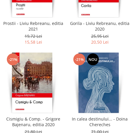
Literatura
Clasica
Contemporana
Prostii - Liviu Rebreanu, editia
Gorila - Liviu Rebreanu, editia
Moderna
2021
2020
Romana
19,72 Lei
25,95 Lei
15,58 Lei
20,50 Lei
Universala
Universala
Non-fictiune
-21%
-21%
NOU
Calatorii
Memorii
Publicistica / Reportaje / Interviuri
Stiinte umaniste
Istorie
Sociologie si filozofie
Cismigiu & Comp. - Grigore
In calea destinului... - Doina
Bajenaru, editia 2020
Chereches
21,80 Lei
71,00 Lei