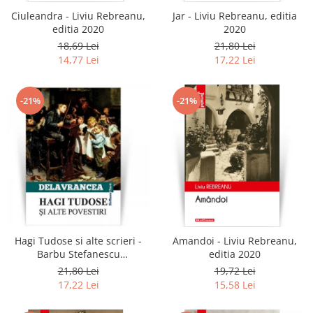
Ciuleandra - Liviu Rebreanu,
Jar - Liviu Rebreanu, editia
editia 2020
2020
18,69 Lei
21,80 Lei
14,77 Lei
17,22 Lei
-21%
-21%
Hagi Tudose si alte scrieri -
Amandoi - Liviu Rebreanu,
Barbu Stefanescu
editia 2020
Delavrancea
21,80 Lei
19,72 Lei
17,22 Lei
15,58 Lei