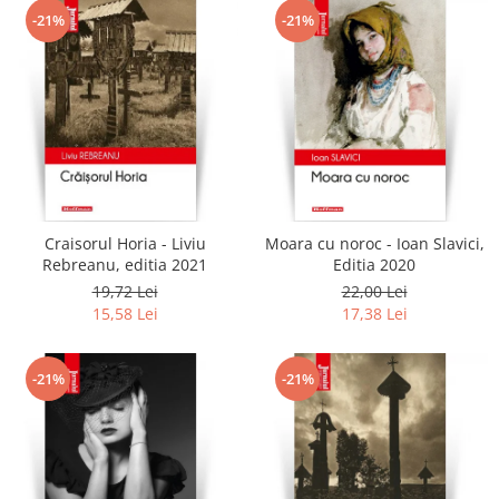
-21%
-21%
Craisorul Horia - Liviu
Moara cu noroc - Ioan Slavici,
Rebreanu, editia 2021
Editia 2020
19,72 Lei
22,00 Lei
15,58 Lei
17,38 Lei
-21%
-21%