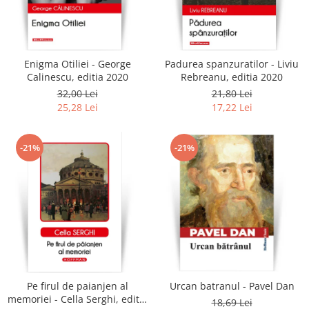
Enigma Otiliei - George
Padurea spanzuratilor - Liviu
Calinescu, editia 2020
Rebreanu, editia 2020
32,00 Lei
21,80 Lei
25,28 Lei
17,22 Lei
-21%
-21%
Pe firul de paianjen al
Urcan batranul - Pavel Dan
memoriei - Cella Serghi, editia
18,69 Lei