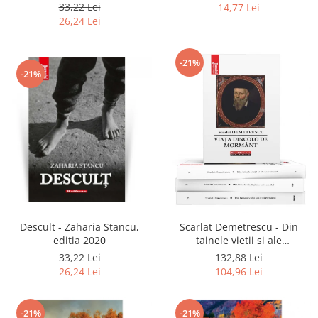
2020
33,22 Lei
14,77 Lei
26,24 Lei
-21%
-21%
Descult - Zaharia Stancu,
Scarlat Demetrescu - Din
editia 2020
tainele vietii si ale
universului, Volumele I-III +
33,22 Lei
132,88 Lei
Viata dincolo de mormant
26,24 Lei
104,96 Lei
-21%
-21%