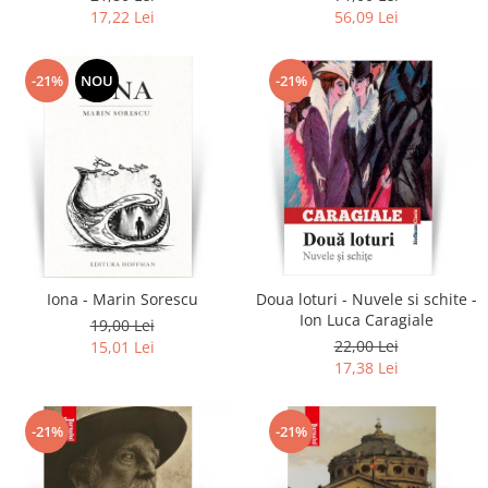
17,22 Lei
56,09 Lei
-21%
NOU
-21%
Iona - Marin Sorescu
Doua loturi - Nuvele si schite -
Ion Luca Caragiale
19,00 Lei
22,00 Lei
15,01 Lei
17,38 Lei
-21%
-21%