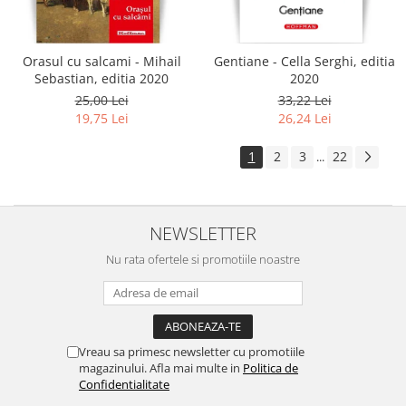
Orasul cu salcami - Mihail
Gentiane - Cella Serghi, editia
Sebastian, editia 2020
2020
25,00 Lei
33,22 Lei
19,75 Lei
26,24 Lei
1
2
3
22
...
NEWSLETTER
Nu rata ofertele si promotiile noastre
Vreau sa primesc newsletter cu promotiile
magazinului. Afla mai multe in
Politica de
Confidentialitate