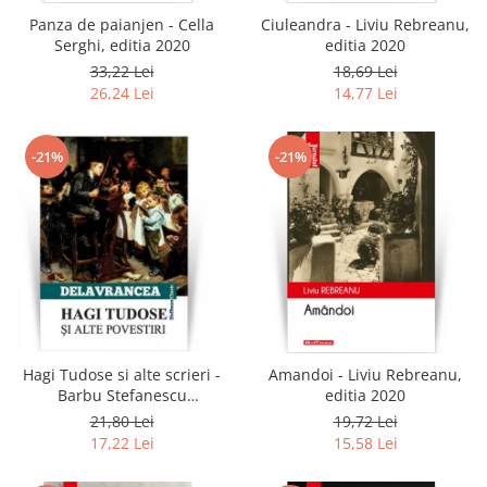
Panza de paianjen - Cella
Ciuleandra - Liviu Rebreanu,
Serghi, editia 2020
editia 2020
33,22 Lei
18,69 Lei
26,24 Lei
14,77 Lei
-21%
-21%
Hagi Tudose si alte scrieri -
Amandoi - Liviu Rebreanu,
Barbu Stefanescu
editia 2020
Delavrancea
21,80 Lei
19,72 Lei
17,22 Lei
15,58 Lei