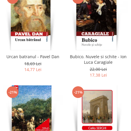
Urcan batranul - Pavel Dan
Bubico. Nuvele si schite - Ion
Luca Caragiale
18,69 Lei
22,00 Lei
14,77 Lei
17,38 Lei
-21%
-21%