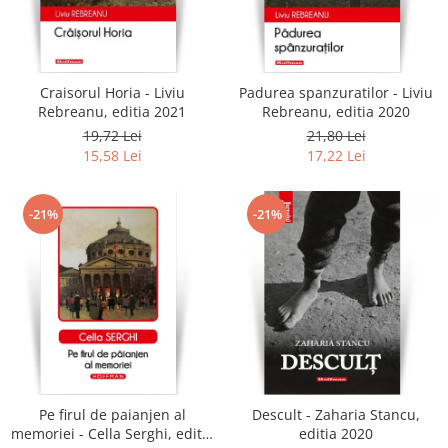
Craisorul Horia - Liviu
Padurea spanzuratilor - Liviu
Rebreanu, editia 2021
Rebreanu, editia 2020
19,72 Lei
21,80 Lei
15,58 Lei
17,22 Lei
-21%
-21%
Pe firul de paianjen al
Descult - Zaharia Stancu,
memoriei - Cella Serghi, editia
editia 2020