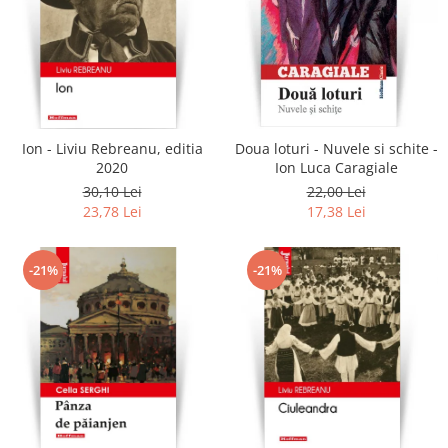
Ion - Liviu Rebreanu, editia
Doua loturi - Nuvele si schite -
2020
Ion Luca Caragiale
30,10 Lei
22,00 Lei
23,78 Lei
17,38 Lei
-21%
-21%