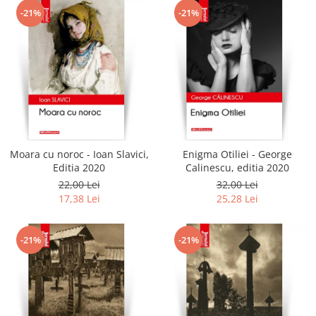
-21%
-21%
Moara cu noroc - Ioan Slavici,
Enigma Otiliei - George
Editia 2020
Calinescu, editia 2020
22,00 Lei
32,00 Lei
17,38 Lei
25,28 Lei
-21%
-21%