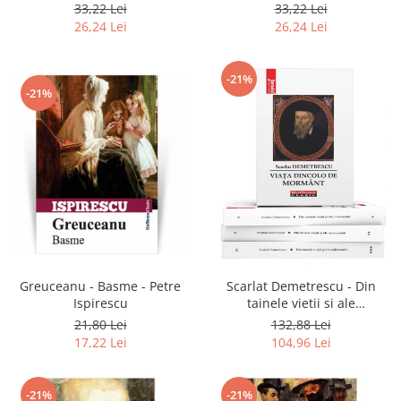
2020
33,22 Lei
33,22 Lei
26,24 Lei
26,24 Lei
-21%
-21%
Greuceanu - Basme - Petre
Scarlat Demetrescu - Din
Ispirescu
tainele vietii si ale
universului, Volumele I-III +
21,80 Lei
132,88 Lei
Viata dincolo de mormant
17,22 Lei
104,96 Lei
-21%
-21%