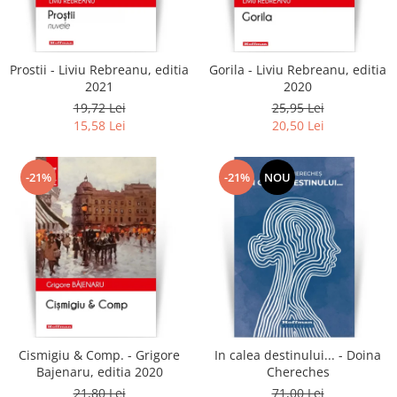
Literatura
Clasica
Contemporana
Prostii - Liviu Rebreanu, editia
Gorila - Liviu Rebreanu, editia
Moderna
2021
2020
Romana
19,72 Lei
25,95 Lei
15,58 Lei
20,50 Lei
Universala
Universala
Non-fictiune
-21%
-21%
NOU
Calatorii
Memorii
Publicistica / Reportaje / Interviuri
Stiinte umaniste
Istorie
Sociologie si filozofie
Cismigiu & Comp. - Grigore
In calea destinului... - Doina
Bajenaru, editia 2020
Chereches
21,80 Lei
71,00 Lei