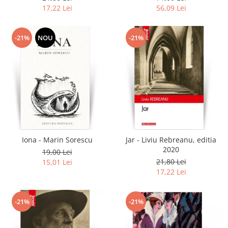
17,22 Lei
56,09 Lei
-21%
NOU
-21%
Iona - Marin Sorescu
Jar - Liviu Rebreanu, editia
2020
19,00 Lei
21,80 Lei
15,01 Lei
17,22 Lei
-21%
-21%