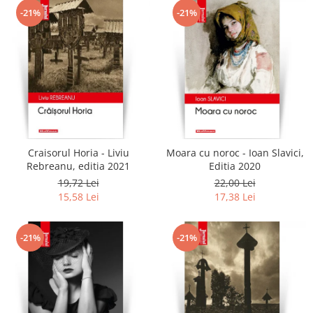
-21%
-21%
Craisorul Horia - Liviu
Moara cu noroc - Ioan Slavici,
Rebreanu, editia 2021
Editia 2020
19,72 Lei
22,00 Lei
15,58 Lei
17,38 Lei
-21%
-21%