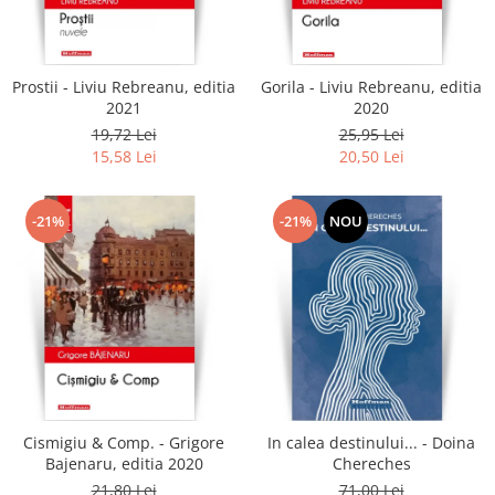
Literatura
Clasica
Contemporana
Prostii - Liviu Rebreanu, editia
Gorila - Liviu Rebreanu, editia
Moderna
2021
2020
Romana
19,72 Lei
25,95 Lei
15,58 Lei
20,50 Lei
Universala
Universala
Non-fictiune
-21%
-21%
NOU
Calatorii
Memorii
Publicistica / Reportaje / Interviuri
Stiinte umaniste
Istorie
Sociologie si filozofie
Cismigiu & Comp. - Grigore
In calea destinului... - Doina
Bajenaru, editia 2020
Chereches
21,80 Lei
71,00 Lei