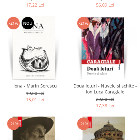
17,22 Lei
56,09 Lei
-21%
NOU
-21%
Iona - Marin Sorescu
Doua loturi - Nuvele si schite -
Ion Luca Caragiale
19,00 Lei
22,00 Lei
15,01 Lei
17,38 Lei
-21%
-21%