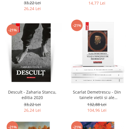
2020
33,22 Lei
14,77 Lei
26,24 Lei
-21%
-21%
Descult - Zaharia Stancu,
Scarlat Demetrescu - Din
editia 2020
tainele vietii si ale
universului, Volumele I-III +
33,22 Lei
132,88 Lei
Viata dincolo de mormant
26,24 Lei
104,96 Lei
-21%
-21%