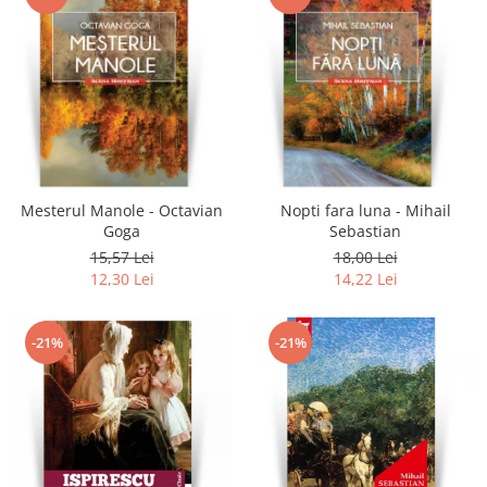
Mesterul Manole - Octavian
Nopti fara luna - Mihail
Goga
Sebastian
15,57 Lei
18,00 Lei
12,30 Lei
14,22 Lei
-21%
-21%