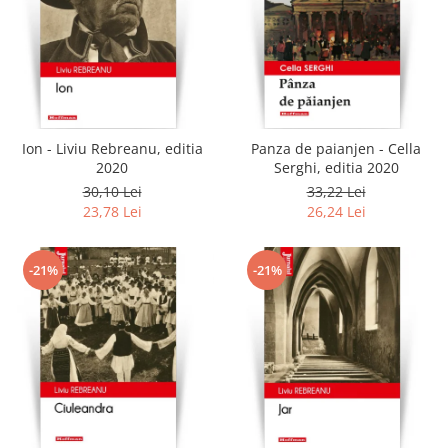
Ion - Liviu Rebreanu, editia
Panza de paianjen - Cella
2020
Serghi, editia 2020
30,10 Lei
33,22 Lei
23,78 Lei
26,24 Lei
-21%
-21%