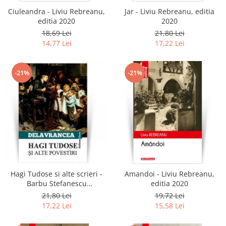
Ciuleandra - Liviu Rebreanu,
Jar - Liviu Rebreanu, editia
editia 2020
2020
18,69 Lei
21,80 Lei
14,77 Lei
17,22 Lei
-21%
-21%
Hagi Tudose si alte scrieri -
Amandoi - Liviu Rebreanu,
Barbu Stefanescu
editia 2020
Delavrancea
21,80 Lei
19,72 Lei
17,22 Lei
15,58 Lei