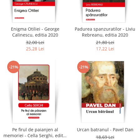
Enigma Otiliei - George
Padurea spanzuratilor - Liviu
Calinescu, editia 2020
Rebreanu, editia 2020
32,00 Lei
21,80 Lei
25,28 Lei
17,22 Lei
-21%
-21%
Pe firul de paianjen al
Urcan batranul - Pavel Dan
memoriei - Cella Serghi, editia
18,69 Lei