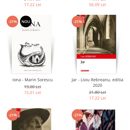
17,22 Lei
56,09 Lei
-21%
NOU
-21%
Iona - Marin Sorescu
Jar - Liviu Rebreanu, editia
2020
19,00 Lei
21,80 Lei
15,01 Lei
17,22 Lei
-21%
-21%