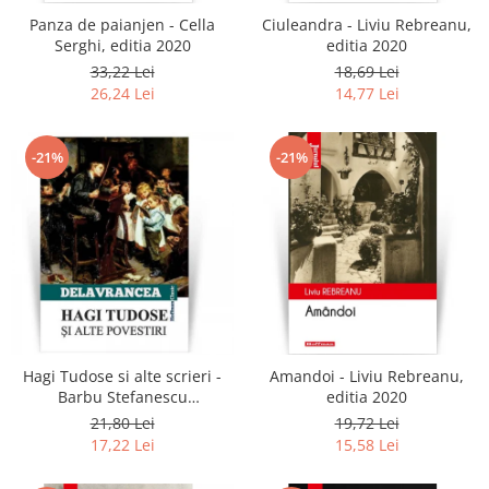
Panza de paianjen - Cella
Ciuleandra - Liviu Rebreanu,
Serghi, editia 2020
editia 2020
33,22 Lei
18,69 Lei
26,24 Lei
14,77 Lei
-21%
-21%
Hagi Tudose si alte scrieri -
Amandoi - Liviu Rebreanu,
Barbu Stefanescu
editia 2020
Delavrancea
21,80 Lei
19,72 Lei
17,22 Lei
15,58 Lei