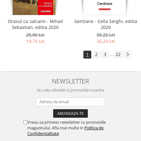
Orasul cu salcami - Mihail
Gentiane - Cella Serghi, editia
Sebastian, editia 2020
2020
25,00 Lei
33,22 Lei
19,75 Lei
26,24 Lei
1
2
3
22
...
NEWSLETTER
Nu rata ofertele si promotiile noastre
Vreau sa primesc newsletter cu promotiile
magazinului. Afla mai multe in
Politica de
Confidentialitate