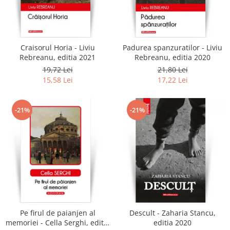
Craisorul Horia - Liviu
Padurea spanzuratilor - Liviu
Rebreanu, editia 2021
Rebreanu, editia 2020
19,72 Lei
21,80 Lei
15,58 Lei
17,22 Lei
-21%
-21%
Pe firul de paianjen al
Descult - Zaharia Stancu,
memoriei - Cella Serghi, editia
editia 2020