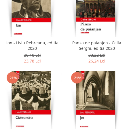
Ion - Liviu Rebreanu, editia
Panza de paianjen - Cella
2020
Serghi, editia 2020
30,10 Lei
33,22 Lei
23,78 Lei
26,24 Lei
-21%
-21%