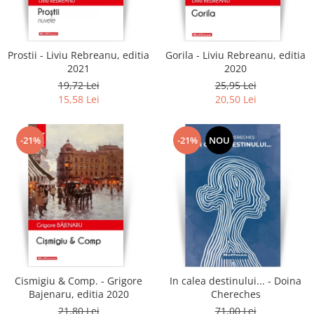
Literatura
Clasica
Contemporana
Prostii - Liviu Rebreanu, editia
Gorila - Liviu Rebreanu, editia
Moderna
2021
2020
Romana
19,72 Lei
25,95 Lei
15,58 Lei
20,50 Lei
Universala
Universala
Non-fictiune
-21%
-21%
NOU
Calatorii
Memorii
Publicistica / Reportaje / Interviuri
Stiinte umaniste
Istorie
Sociologie si filozofie
Cismigiu & Comp. - Grigore
In calea destinului... - Doina
Bajenaru, editia 2020
Chereches
21,80 Lei
71,00 Lei