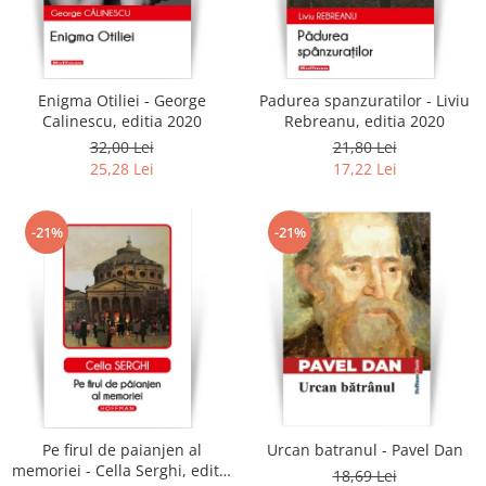
Enigma Otiliei - George
Padurea spanzuratilor - Liviu
Calinescu, editia 2020
Rebreanu, editia 2020
32,00 Lei
21,80 Lei
25,28 Lei
17,22 Lei
-21%
-21%
Pe firul de paianjen al
Urcan batranul - Pavel Dan
memoriei - Cella Serghi, editia
18,69 Lei