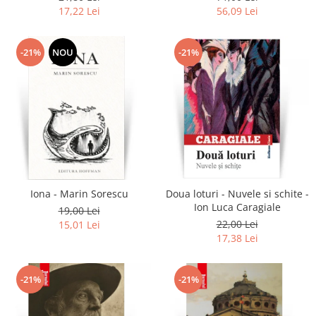
17,22 Lei
56,09 Lei
-21%
NOU
-21%
Iona - Marin Sorescu
Doua loturi - Nuvele si schite -
Ion Luca Caragiale
19,00 Lei
22,00 Lei
15,01 Lei
17,38 Lei
-21%
-21%