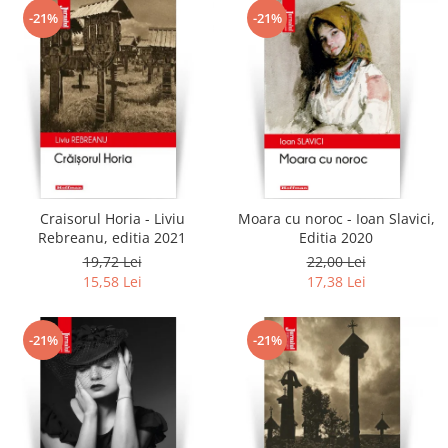
-21%
-21%
Craisorul Horia - Liviu
Moara cu noroc - Ioan Slavici,
Rebreanu, editia 2021
Editia 2020
19,72 Lei
22,00 Lei
15,58 Lei
17,38 Lei
-21%
-21%