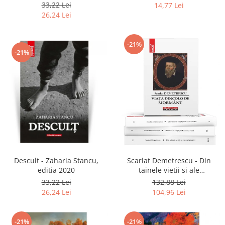
2020
33,22 Lei
14,77 Lei
26,24 Lei
-21%
-21%
Descult - Zaharia Stancu,
Scarlat Demetrescu - Din
editia 2020
tainele vietii si ale
universului, Volumele I-III +
33,22 Lei
132,88 Lei
Viata dincolo de mormant
26,24 Lei
104,96 Lei
-21%
-21%