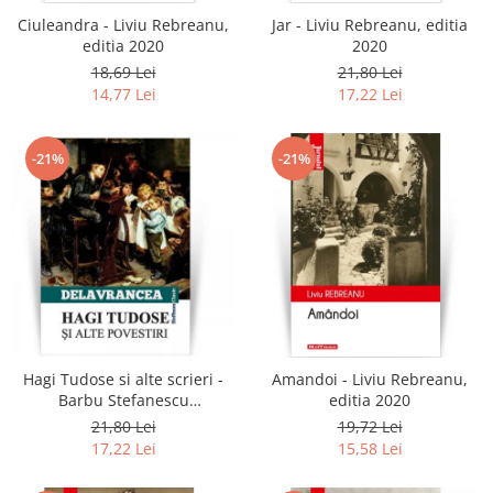
Ciuleandra - Liviu Rebreanu,
Jar - Liviu Rebreanu, editia
editia 2020
2020
18,69 Lei
21,80 Lei
14,77 Lei
17,22 Lei
-21%
-21%
Hagi Tudose si alte scrieri -
Amandoi - Liviu Rebreanu,
Barbu Stefanescu
editia 2020
Delavrancea
21,80 Lei
19,72 Lei
17,22 Lei
15,58 Lei