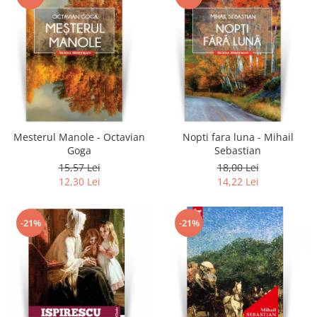
Mesterul Manole - Octavian
Nopti fara luna - Mihail
Goga
Sebastian
15,57 Lei
18,00 Lei
12,30 Lei
14,22 Lei
-21%
-21%