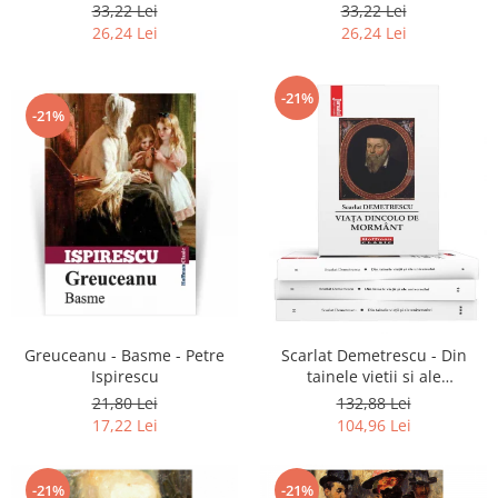
2020
33,22 Lei
33,22 Lei
26,24 Lei
26,24 Lei
-21%
-21%
Greuceanu - Basme - Petre
Scarlat Demetrescu - Din
Ispirescu
tainele vietii si ale
universului, Volumele I-III +
21,80 Lei
132,88 Lei
Viata dincolo de mormant
17,22 Lei
104,96 Lei
-21%
-21%