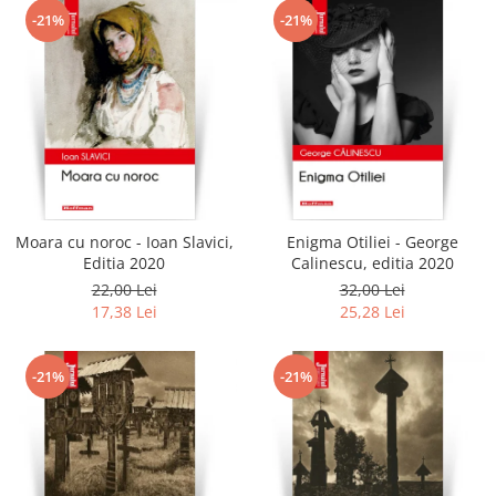
-21%
-21%
Moara cu noroc - Ioan Slavici,
Enigma Otiliei - George
Editia 2020
Calinescu, editia 2020
22,00 Lei
32,00 Lei
17,38 Lei
25,28 Lei
-21%
-21%