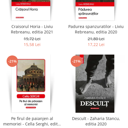
Craisorul Horia - Liviu
Padurea spanzuratilor - Liviu
Rebreanu, editia 2021
Rebreanu, editia 2020
19,72 Lei
21,80 Lei
15,58 Lei
17,22 Lei
-21%
-21%
Pe firul de paianjen al
Descult - Zaharia Stancu,
memoriei - Cella Serghi, editia
editia 2020