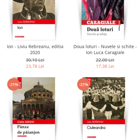
Ion - Liviu Rebreanu, editia
Doua loturi - Nuvele si schite -
2020
Ion Luca Caragiale
30,10 Lei
22,00 Lei
23,78 Lei
17,38 Lei
-21%
-21%