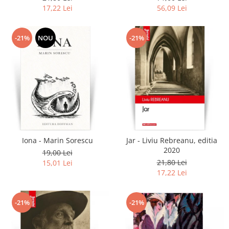
17,22 Lei
56,09 Lei
-21%
NOU
-21%
Iona - Marin Sorescu
Jar - Liviu Rebreanu, editia
2020
19,00 Lei
21,80 Lei
15,01 Lei
17,22 Lei
-21%
-21%