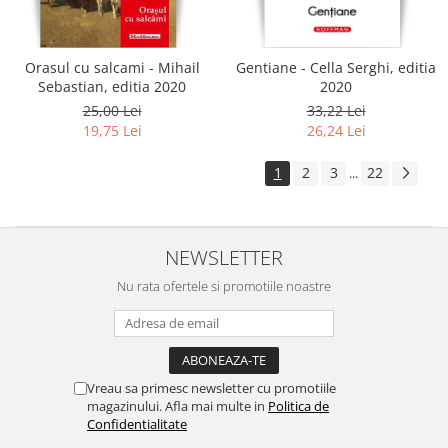
Orasul cu salcami - Mihail
Gentiane - Cella Serghi, editia
Sebastian, editia 2020
2020
25,00 Lei
33,22 Lei
19,75 Lei
26,24 Lei
1
2
3
22
...
NEWSLETTER
Nu rata ofertele si promotiile noastre
Vreau sa primesc newsletter cu promotiile
magazinului. Afla mai multe in
Politica de
Confidentialitate