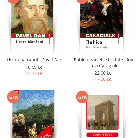
Urcan batranul - Pavel Dan
Bubico. Nuvele si schite - Ion
Luca Caragiale
18,69 Lei
22,00 Lei
14,77 Lei
17,38 Lei
-21%
-21%