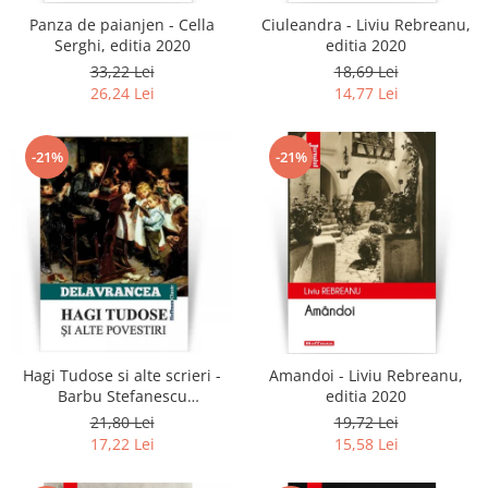
Panza de paianjen - Cella
Ciuleandra - Liviu Rebreanu,
Serghi, editia 2020
editia 2020
33,22 Lei
18,69 Lei
26,24 Lei
14,77 Lei
-21%
-21%
Hagi Tudose si alte scrieri -
Amandoi - Liviu Rebreanu,
Barbu Stefanescu
editia 2020
Delavrancea
21,80 Lei
19,72 Lei
17,22 Lei
15,58 Lei