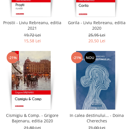
Literatura
Clasica
Contemporana
Prostii - Liviu Rebreanu, editia
Gorila - Liviu Rebreanu, editia
Moderna
2021
2020
Romana
19,72 Lei
25,95 Lei
15,58 Lei
20,50 Lei
Universala
Universala
Non-fictiune
-21%
-21%
NOU
Calatorii
Memorii
Publicistica / Reportaje / Interviuri
Stiinte umaniste
Istorie
Sociologie si filozofie
Cismigiu & Comp. - Grigore
In calea destinului... - Doina
Bajenaru, editia 2020
Chereches
21,80 Lei
71,00 Lei