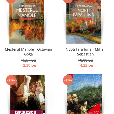
Mesterul Manole - Octavian
Nopti fara luna - Mihail
Goga
Sebastian
15,57 Lei
18,00 Lei
12,30 Lei
14,22 Lei
-21%
-21%