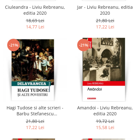
Ciuleandra - Liviu Rebreanu,
Jar - Liviu Rebreanu, editia
editia 2020
2020
18,69 Lei
21,80 Lei
14,77 Lei
17,22 Lei
-21%
-21%
Hagi Tudose si alte scrieri -
Amandoi - Liviu Rebreanu,
Barbu Stefanescu
editia 2020
Delavrancea
21,80 Lei
19,72 Lei
17,22 Lei
15,58 Lei