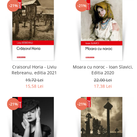
-21%
-21%
Craisorul Horia - Liviu
Moara cu noroc - Ioan Slavici,
Rebreanu, editia 2021
Editia 2020
19,72 Lei
22,00 Lei
15,58 Lei
17,38 Lei
-21%
-21%