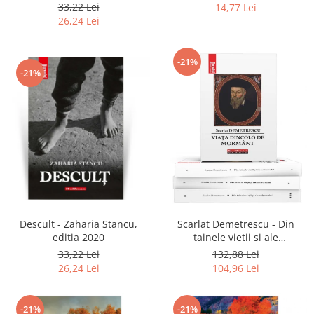
2020
33,22 Lei
14,77 Lei
26,24 Lei
-21%
-21%
Descult - Zaharia Stancu,
Scarlat Demetrescu - Din
editia 2020
tainele vietii si ale
universului, Volumele I-III +
33,22 Lei
132,88 Lei
Viata dincolo de mormant
26,24 Lei
104,96 Lei
-21%
-21%