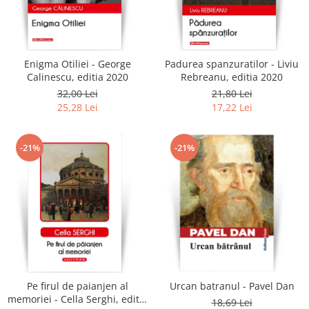
Enigma Otiliei - George
Padurea spanzuratilor - Liviu
Calinescu, editia 2020
Rebreanu, editia 2020
32,00 Lei
21,80 Lei
25,28 Lei
17,22 Lei
-21%
-21%
Pe firul de paianjen al
Urcan batranul - Pavel Dan
memoriei - Cella Serghi, editia
18,69 Lei