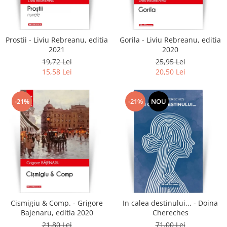
Literatura
Clasica
Contemporana
Prostii - Liviu Rebreanu, editia
Gorila - Liviu Rebreanu, editia
Moderna
2021
2020
Romana
19,72 Lei
25,95 Lei
15,58 Lei
20,50 Lei
Universala
Universala
Non-fictiune
-21%
-21%
NOU
Calatorii
Memorii
Publicistica / Reportaje / Interviuri
Stiinte umaniste
Istorie
Sociologie si filozofie
Cismigiu & Comp. - Grigore
In calea destinului... - Doina
Bajenaru, editia 2020
Chereches
21,80 Lei
71,00 Lei