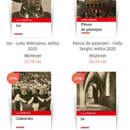
Ion - Liviu Rebreanu, editia
Panza de paianjen - Cella
2020
Serghi, editia 2020
30,10 Lei
33,22 Lei
23,78 Lei
26,24 Lei
-21%
-21%