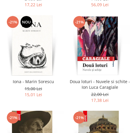
17,22 Lei
56,09 Lei
-21%
NOU
-21%
Iona - Marin Sorescu
Doua loturi - Nuvele si schite -
Ion Luca Caragiale
19,00 Lei
22,00 Lei
15,01 Lei
17,38 Lei
-21%
-21%