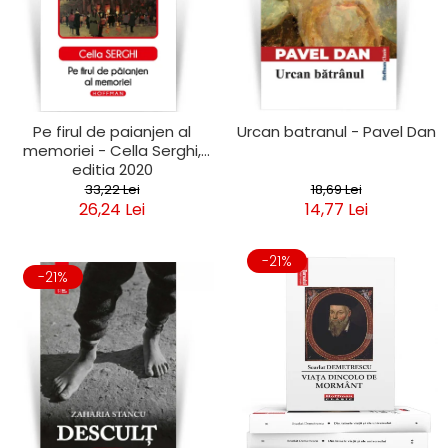
Pe firul de paianjen al
Urcan batranul - Pavel Dan
memoriei - Cella Serghi,
editia 2020
33,22 Lei
18,69 Lei
26,24 Lei
14,77 Lei
-21%
-21%