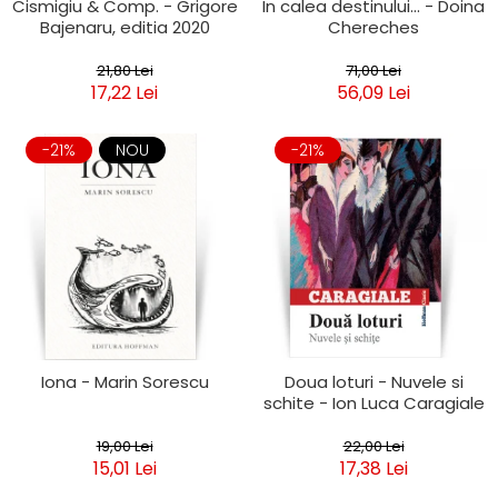
Cismigiu & Comp. - Grigore
In calea destinului... - Doina
Bajenaru, editia 2020
Chereches
21,80 Lei
71,00 Lei
17,22 Lei
56,09 Lei
-21%
NOU
-21%
Iona - Marin Sorescu
Doua loturi - Nuvele si
schite - Ion Luca Caragiale
19,00 Lei
22,00 Lei
15,01 Lei
17,38 Lei