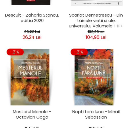
Descult - Zaharia Stancu,
Scarlat Demetrescu - Din
editia 2020
tainele vietii si ale
universului, Volumele I-III +
Viata dincolo de mormant
33,22 Lei
132,88 Lei
26,24 Lei
104,96 Lei
-21%
-21%
Mesterul Manole -
Nopti fara luna - Mihail
Octavian Goga
Sebastian