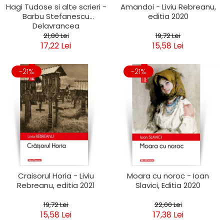
Hagi Tudose si alte scrieri -
Amandoi - Liviu Rebreanu,
Barbu Stefanescu
editia 2020
Delavrancea
21,80 Lei
19,72 Lei
17,22 Lei
15,58 Lei
-21%
-21%
Craisorul Horia - Liviu
Moara cu noroc - Ioan
Rebreanu, editia 2021
Slavici, Editia 2020
19,72 Lei
22,00 Lei
15,58 Lei
17,38 Lei