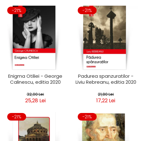
-21%
-21%
Enigma Otiliei - George
Padurea spanzuratilor -
Calinescu, editia 2020
Liviu Rebreanu, editia 2020
32,00 Lei
21,80 Lei
25,28 Lei
17,22 Lei
-21%
-21%