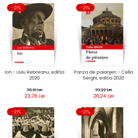
-21%
-21%
Ion - Liviu Rebreanu, editia
Panza de paianjen - Cella
2020
Serghi, editia 2020
30,10 Lei
33,22 Lei
23,78 Lei
26,24 Lei
-21%
-21%