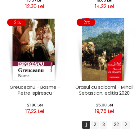
15,57 Lei
18,00 Lei
12,30 Lei
14,22 Lei
-21%
-21%
Greuceanu - Basme -
Orasul cu salcami - Mihail
Petre Ispirescu
Sebastian, editia 2020
21,80 Lei
25,00 Lei
17,22 Lei
19,75 Lei
1
2
3
22
...