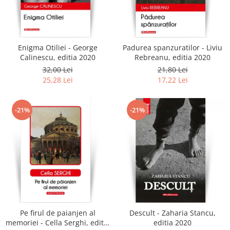
Enigma Otiliei - George
Padurea spanzuratilor - Liviu
Calinescu, editia 2020
Rebreanu, editia 2020
32,00 Lei
21,80 Lei
25,28 Lei
17,22 Lei
-21%
-21%
Pe firul de paianjen al
Descult - Zaharia Stancu,
memoriei - Cella Serghi, editia
editia 2020