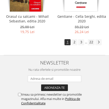
Orasul cu salcami - Mihail
Gentiane - Cella Serghi, editia
Sebastian, editia 2020
2020
25,00 Lei
33,22 Lei
19,75 Lei
26,24 Lei
1
2
3
22
...
NEWSLETTER
Nu rata ofertele si promotiile noastre
Vreau sa primesc newsletter cu promotiile
magazinului. Afla mai multe in
Politica de
Confidentialitate