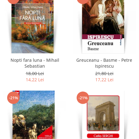
Nopti fara luna - Mihail
Greuceanu - Basme - Petre
Sebastian
Ispirescu
18,00 Lei
21,80 Lei
14,22 Lei
17,22 Lei
-21%
-21%