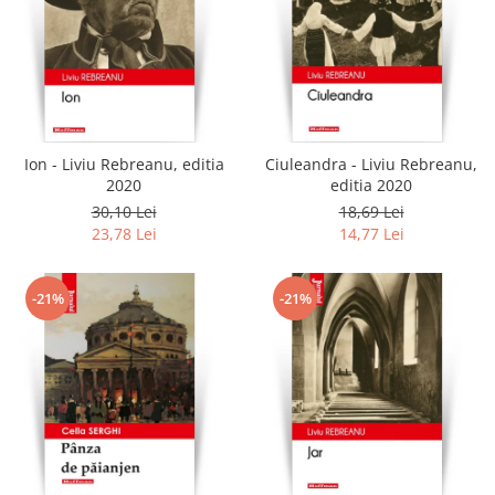
Ion - Liviu Rebreanu, editia
Ciuleandra - Liviu Rebreanu,
2020
editia 2020
30,10 Lei
18,69 Lei
23,78 Lei
14,77 Lei
-21%
-21%