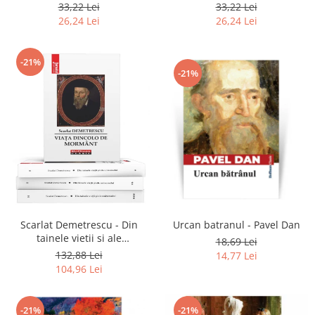
2020
33,22 Lei
33,22 Lei
26,24 Lei
26,24 Lei
-21%
-21%
Scarlat Demetrescu - Din
Urcan batranul - Pavel Dan
tainele vietii si ale
18,69 Lei
universului, Volumele I-III +
132,88 Lei
14,77 Lei
Viata dincolo de mormant
104,96 Lei
-21%
-21%