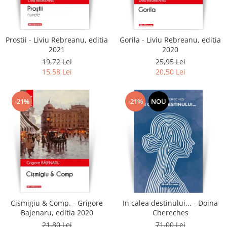
Literatura
Clasica
Contemporana
Prostii - Liviu Rebreanu, editia
Gorila - Liviu Rebreanu, editia
Moderna
2021
2020
Romana
19,72 Lei
25,95 Lei
15,58 Lei
20,50 Lei
Universala
Universala
Non-fictiune
-21%
-21%
NOU
Calatorii
Memorii
Publicistica / Reportaje / Interviuri
Stiinte umaniste
Istorie
Sociologie si filozofie
Cismigiu & Comp. - Grigore
In calea destinului... - Doina
Bajenaru, editia 2020
Chereches
21,80 Lei
71,00 Lei