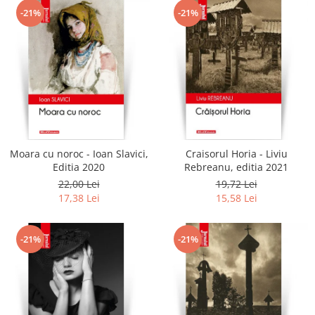
-21%
-21%
Moara cu noroc - Ioan Slavici,
Craisorul Horia - Liviu
Editia 2020
Rebreanu, editia 2021
22,00 Lei
19,72 Lei
17,38 Lei
15,58 Lei
-21%
-21%