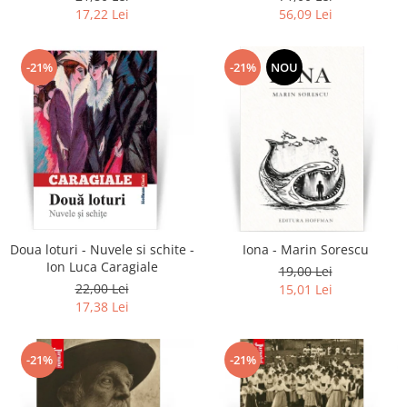
17,22 Lei
56,09 Lei
-21%
-21%
NOU
Doua loturi - Nuvele si schite -
Iona - Marin Sorescu
Ion Luca Caragiale
19,00 Lei
22,00 Lei
15,01 Lei
17,38 Lei
-21%
-21%