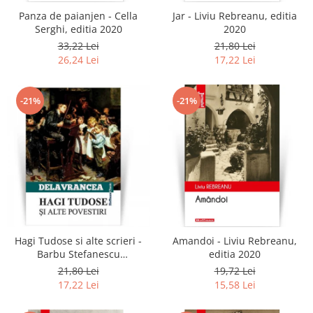
Panza de paianjen - Cella
Jar - Liviu Rebreanu, editia
Serghi, editia 2020
2020
33,22 Lei
21,80 Lei
26,24 Lei
17,22 Lei
-21%
-21%
Hagi Tudose si alte scrieri -
Amandoi - Liviu Rebreanu,
Barbu Stefanescu
editia 2020
Delavrancea
21,80 Lei
19,72 Lei
17,22 Lei
15,58 Lei