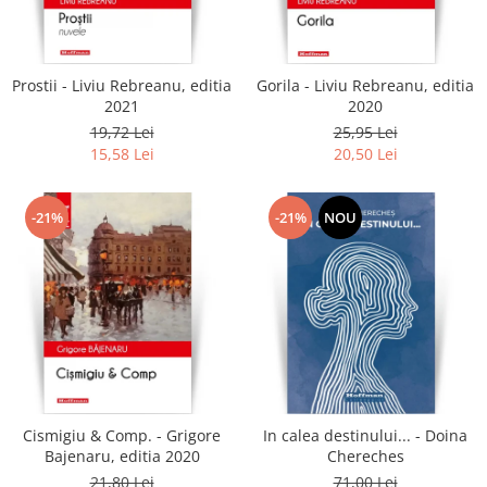
Literatura
Clasica
Contemporana
Prostii - Liviu Rebreanu, editia
Gorila - Liviu Rebreanu, editia
Moderna
2021
2020
Romana
19,72 Lei
25,95 Lei
15,58 Lei
20,50 Lei
Universala
Universala
Non-fictiune
-21%
-21%
NOU
Calatorii
Memorii
Publicistica / Reportaje / Interviuri
Stiinte umaniste
Istorie
Sociologie si filozofie
Cismigiu & Comp. - Grigore
In calea destinului... - Doina
Bajenaru, editia 2020
Chereches
21,80 Lei
71,00 Lei