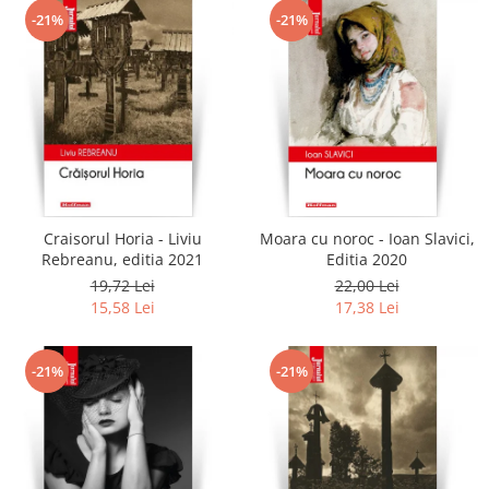
-21%
-21%
Craisorul Horia - Liviu
Moara cu noroc - Ioan Slavici,
Rebreanu, editia 2021
Editia 2020
19,72 Lei
22,00 Lei
15,58 Lei
17,38 Lei
-21%
-21%