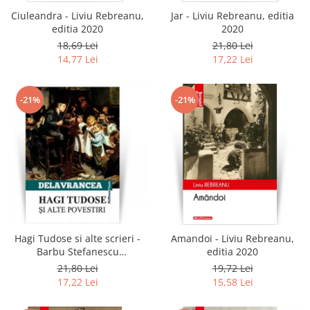
Ciuleandra - Liviu Rebreanu,
Jar - Liviu Rebreanu, editia
editia 2020
2020
18,69 Lei
21,80 Lei
14,77 Lei
17,22 Lei
-21%
-21%
Hagi Tudose si alte scrieri -
Amandoi - Liviu Rebreanu,
Barbu Stefanescu
editia 2020
Delavrancea
21,80 Lei
19,72 Lei
17,22 Lei
15,58 Lei