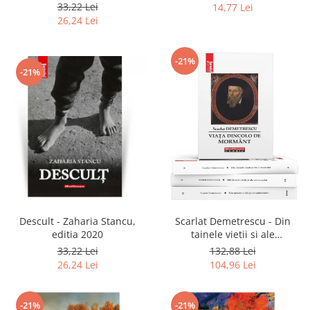
2020
33,22 Lei
14,77 Lei
26,24 Lei
-21%
-21%
Descult - Zaharia Stancu,
Scarlat Demetrescu - Din
editia 2020
tainele vietii si ale
universului, Volumele I-III +
33,22 Lei
132,88 Lei
Viata dincolo de mormant
26,24 Lei
104,96 Lei
-21%
-21%