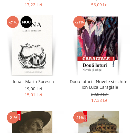
17,22 Lei
56,09 Lei
-21%
NOU
-21%
Iona - Marin Sorescu
Doua loturi - Nuvele si schite -
Ion Luca Caragiale
19,00 Lei
22,00 Lei
15,01 Lei
17,38 Lei
-21%
-21%