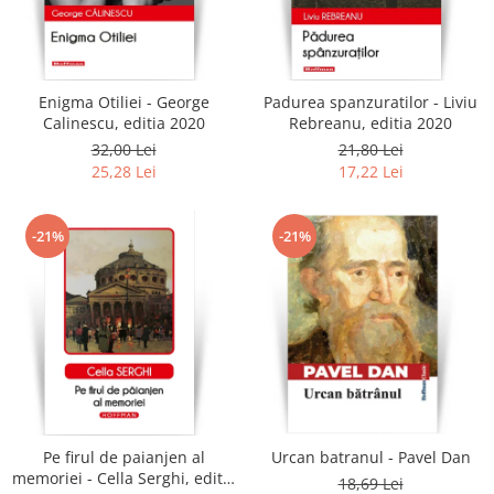
Enigma Otiliei - George
Padurea spanzuratilor - Liviu
Calinescu, editia 2020
Rebreanu, editia 2020
32,00 Lei
21,80 Lei
25,28 Lei
17,22 Lei
-21%
-21%
Pe firul de paianjen al
Urcan batranul - Pavel Dan
memoriei - Cella Serghi, editia
18,69 Lei