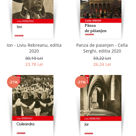
Ion - Liviu Rebreanu, editia
Panza de paianjen - Cella
2020
Serghi, editia 2020
30,10 Lei
33,22 Lei
23,78 Lei
26,24 Lei
-21%
-21%