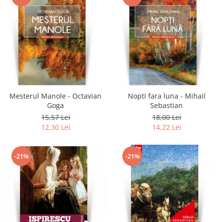
Mesterul Manole - Octavian
Nopti fara luna - Mihail
Goga
Sebastian
15,57 Lei
18,00 Lei
12,30 Lei
14,22 Lei
-21%
-21%