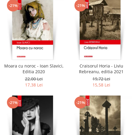
-21%
-21%
Moara cu noroc - Ioan Slavici,
Craisorul Horia - Liviu
Editia 2020
Rebreanu, editia 2021
22,00 Lei
19,72 Lei
17,38 Lei
15,58 Lei
-21%
-21%