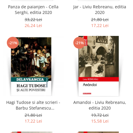
Panza de paianjen - Cella
Jar - Liviu Rebreanu, editia
Serghi, editia 2020
2020
33,22 Lei
21,80 Lei
26,24 Lei
17,22 Lei
-21%
-21%
Hagi Tudose si alte scrieri -
Amandoi - Liviu Rebreanu,
Barbu Stefanescu
editia 2020
Delavrancea
21,80 Lei
19,72 Lei
17,22 Lei
15,58 Lei