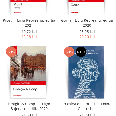
Literatura
Clasica
Contemporana
Prostii - Liviu Rebreanu, editia
Gorila - Liviu Rebreanu, editia
Moderna
2021
2020
Romana
19,72 Lei
25,95 Lei
15,58 Lei
20,50 Lei
Universala
Universala
Non-fictiune
-21%
-21%
NOU
Calatorii
Memorii
Publicistica / Reportaje / Interviuri
Stiinte umaniste
Istorie
Sociologie si filozofie
Cismigiu & Comp. - Grigore
In calea destinului... - Doina
Bajenaru, editia 2020
Chereches
21,80 Lei
71,00 Lei