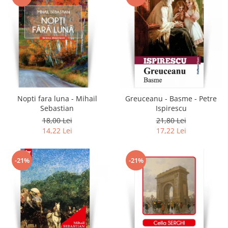
Nopti fara luna - Mihail
Greuceanu - Basme - Petre
Sebastian
Ispirescu
18,00 Lei
21,80 Lei
14,22 Lei
17,22 Lei
-21%
-21%