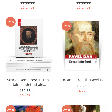
2020
33,22 Lei
33,22 Lei
26,24 Lei
26,24 Lei
-21%
-21%
Scarlat Demetrescu - Din
Urcan batranul - Pavel Dan
tainele vietii si ale
18,69 Lei
universului, Volumele I-III +
132,88 Lei
14,77 Lei
Viata dincolo de mormant
104,96 Lei
-21%
-21%