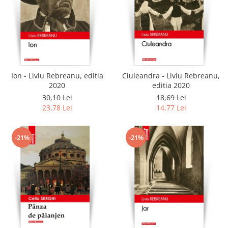
Ion - Liviu Rebreanu, editia
Ciuleandra - Liviu Rebreanu,
2020
editia 2020
30,10 Lei
18,69 Lei
23,78 Lei
14,77 Lei
-21%
-21%