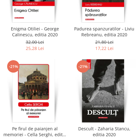
Enigma Otiliei - George
Padurea spanzuratilor - Liviu
Calinescu, editia 2020
Rebreanu, editia 2020
32,00 Lei
21,80 Lei
25,28 Lei
17,22 Lei
-21%
-21%
Pe firul de paianjen al
Descult - Zaharia Stancu,
memoriei - Cella Serghi, editia
editia 2020