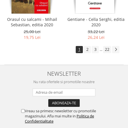
Orasul cu salcami - Mihail
Gentiane - Cella Serghi, editia
Sebastian, editia 2020
2020
25,00 Lei
33,22 Lei
19,75 Lei
26,24 Lei
1
2
3
22
...
NEWSLETTER
Nu rata ofertele si promotiile noastre
Vreau sa primesc newsletter cu promotiile
magazinului. Afla mai multe in
Politica de
Confidentialitate