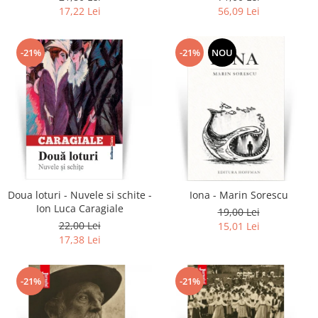
17,22 Lei
56,09 Lei
-21%
-21%
NOU
Doua loturi - Nuvele si schite -
Iona - Marin Sorescu
Ion Luca Caragiale
19,00 Lei
22,00 Lei
15,01 Lei
17,38 Lei
-21%
-21%