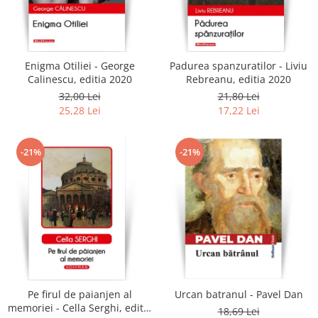
Enigma Otiliei - George
Padurea spanzuratilor - Liviu
Calinescu, editia 2020
Rebreanu, editia 2020
32,00 Lei
21,80 Lei
25,28 Lei
17,22 Lei
-21%
-21%
Pe firul de paianjen al
Urcan batranul - Pavel Dan
memoriei - Cella Serghi, editia
18,69 Lei