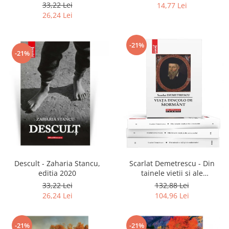
2020
33,22 Lei
14,77 Lei
26,24 Lei
-21%
-21%
Descult - Zaharia Stancu,
Scarlat Demetrescu - Din
editia 2020
tainele vietii si ale
universului, Volumele I-III +
33,22 Lei
132,88 Lei
Viata dincolo de mormant
26,24 Lei
104,96 Lei
-21%
-21%