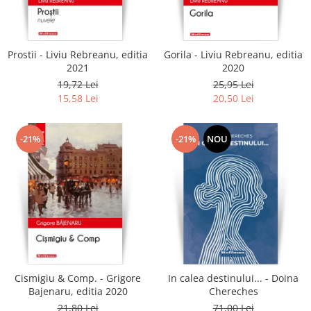
Literatura
Clasica
Contemporana
Prostii - Liviu Rebreanu, editia
Gorila - Liviu Rebreanu, editia
Moderna
2021
2020
Romana
19,72 Lei
25,95 Lei
15,58 Lei
20,50 Lei
Universala
Universala
Non-fictiune
-21%
-21%
NOU
Calatorii
Memorii
Publicistica / Reportaje / Interviuri
Stiinte umaniste
Istorie
Sociologie si filozofie
Cismigiu & Comp. - Grigore
In calea destinului... - Doina
Bajenaru, editia 2020
Chereches
21,80 Lei
71,00 Lei