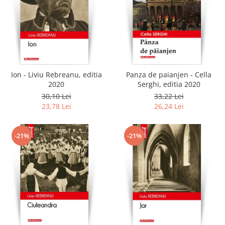
Ion - Liviu Rebreanu, editia
Panza de paianjen - Cella
2020
Serghi, editia 2020
30,10 Lei
33,22 Lei
23,78 Lei
26,24 Lei
-21%
-21%