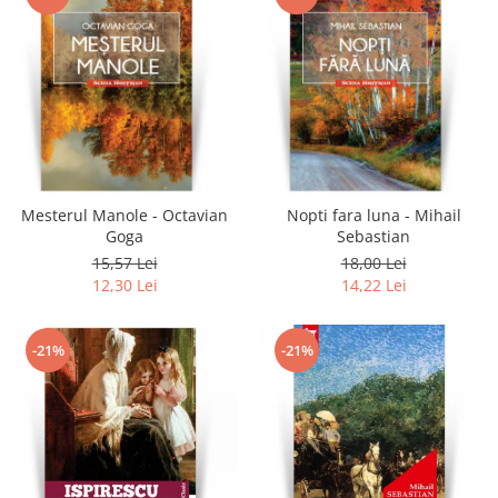
Mesterul Manole - Octavian
Nopti fara luna - Mihail
Goga
Sebastian
15,57 Lei
18,00 Lei
12,30 Lei
14,22 Lei
-21%
-21%