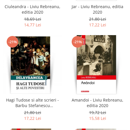
Ciuleandra - Liviu Rebreanu,
Jar - Liviu Rebreanu, editia
editia 2020
2020
18,69 Lei
21,80 Lei
14,77 Lei
17,22 Lei
-21%
-21%
Hagi Tudose si alte scrieri -
Amandoi - Liviu Rebreanu,
Barbu Stefanescu
editia 2020
Delavrancea
21,80 Lei
19,72 Lei
17,22 Lei
15,58 Lei