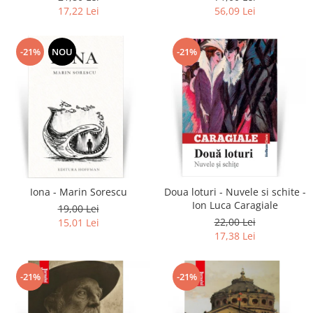
17,22 Lei
56,09 Lei
-21%
NOU
-21%
Iona - Marin Sorescu
Doua loturi - Nuvele si schite -
Ion Luca Caragiale
19,00 Lei
22,00 Lei
15,01 Lei
17,38 Lei
-21%
-21%