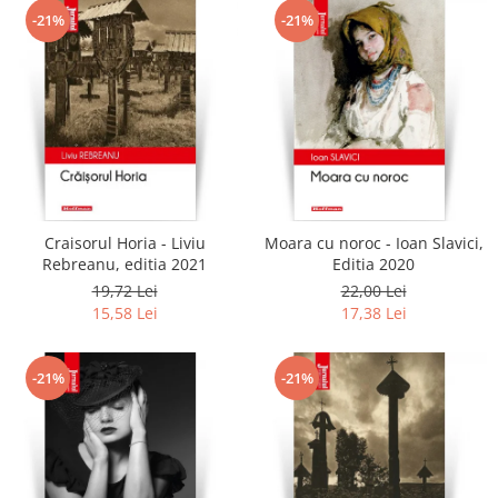
-21%
-21%
Craisorul Horia - Liviu
Moara cu noroc - Ioan Slavici,
Rebreanu, editia 2021
Editia 2020
19,72 Lei
22,00 Lei
15,58 Lei
17,38 Lei
-21%
-21%