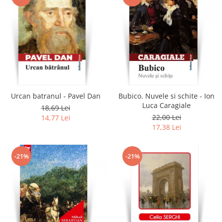
Urcan batranul - Pavel Dan
Bubico. Nuvele si schite - Ion
Luca Caragiale
18,69 Lei
22,00 Lei
14,77 Lei
17,38 Lei
-21%
-21%