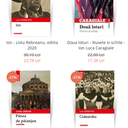
Ion - Liviu Rebreanu, editia
Doua loturi - Nuvele si schite -
2020
Ion Luca Caragiale
30,10 Lei
22,00 Lei
23,78 Lei
17,38 Lei
-21%
-21%