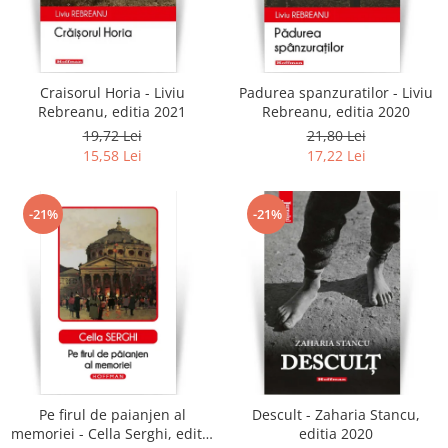
Craisorul Horia - Liviu
Padurea spanzuratilor - Liviu
Rebreanu, editia 2021
Rebreanu, editia 2020
19,72 Lei
21,80 Lei
15,58 Lei
17,22 Lei
-21%
-21%
Pe firul de paianjen al
Descult - Zaharia Stancu,
memoriei - Cella Serghi, editia
editia 2020