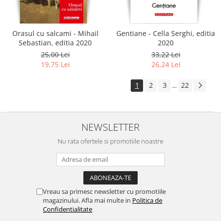
Orasul cu salcami - Mihail
Gentiane - Cella Serghi, editia
Sebastian, editia 2020
2020
25,00 Lei
33,22 Lei
19,75 Lei
26,24 Lei
1
2
3
22
...
NEWSLETTER
Nu rata ofertele si promotiile noastre
Vreau sa primesc newsletter cu promotiile
magazinului. Afla mai multe in
Politica de
Confidentialitate