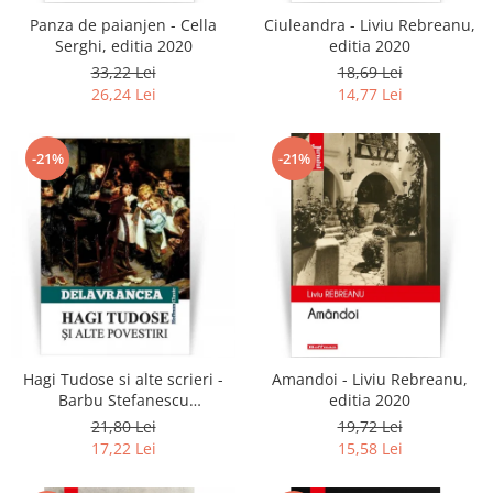
Panza de paianjen - Cella
Ciuleandra - Liviu Rebreanu,
Serghi, editia 2020
editia 2020
33,22 Lei
18,69 Lei
26,24 Lei
14,77 Lei
-21%
-21%
Hagi Tudose si alte scrieri -
Amandoi - Liviu Rebreanu,
Barbu Stefanescu
editia 2020
Delavrancea
21,80 Lei
19,72 Lei
17,22 Lei
15,58 Lei