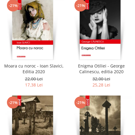
-21%
-21%
Moara cu noroc - Ioan Slavici,
Enigma Otiliei - George
Editia 2020
Calinescu, editia 2020
22,00 Lei
32,00 Lei
17,38 Lei
25,28 Lei
-21%
-21%