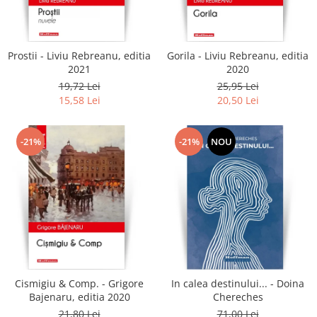
Literatura
Clasica
Contemporana
Prostii - Liviu Rebreanu, editia
Gorila - Liviu Rebreanu, editia
Moderna
2021
2020
Romana
19,72 Lei
25,95 Lei
15,58 Lei
20,50 Lei
Universala
Universala
Non-fictiune
-21%
-21%
NOU
Calatorii
Memorii
Publicistica / Reportaje / Interviuri
Stiinte umaniste
Istorie
Sociologie si filozofie
Cismigiu & Comp. - Grigore
In calea destinului... - Doina
Bajenaru, editia 2020
Chereches
21,80 Lei
71,00 Lei