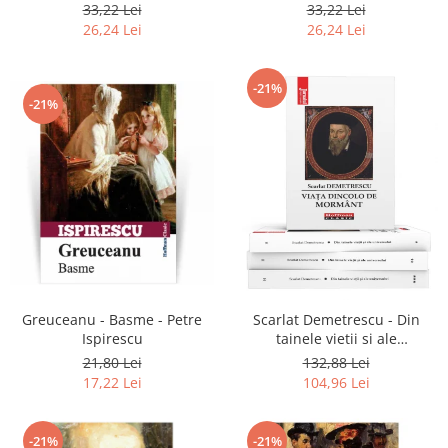
2020
33,22 Lei
33,22 Lei
26,24 Lei
26,24 Lei
-21%
-21%
Greuceanu - Basme - Petre
Scarlat Demetrescu - Din
Ispirescu
tainele vietii si ale
universului, Volumele I-III +
21,80 Lei
132,88 Lei
Viata dincolo de mormant
17,22 Lei
104,96 Lei
-21%
-21%