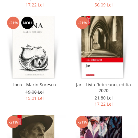
17,22 Lei
56,09 Lei
-21%
NOU
-21%
Iona - Marin Sorescu
Jar - Liviu Rebreanu, editia
2020
19,00 Lei
21,80 Lei
15,01 Lei
17,22 Lei
-21%
-21%