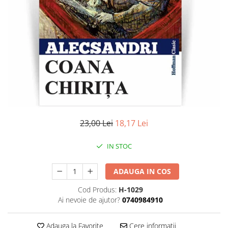
Literatura
Clasica
Contemporana
Moderna
Romana
Universala
Universala
Non-fictiune
Calatorii
23,00 Lei
18,17 Lei
Memorii
Publicistica / Reportaje / Interviuri
IN STOC
Stiinte umaniste
ADAUGA IN COS
Istorie
Sociologie si filozofie
Cod Produs:
H-1029
Ai nevoie de ajutor?
0740984910
Adauga la Favorite
Cere informatii