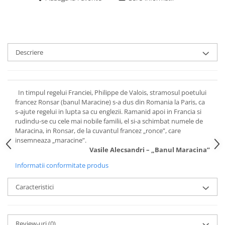
Descriere
In timpul regelui Franciei, Philippe de Valois, stramosul poetului
francez Ronsar (banul Maracine) s-a dus din Romania la Paris, ca
s-ajute regelui in lupta sa cu englezii. Ramanid apoi in Francia si
rudindu-se cu cele mai nobile familii, el si-a schimbat numele de
Maracina, in Ronsar, de la cuvantul francez „ronce”, care
insemneaza „maracine”.
Vasile Alecsandri – „Banul Maracina”
Informatii conformitate produs
Caracteristici
Review-uri
(0)