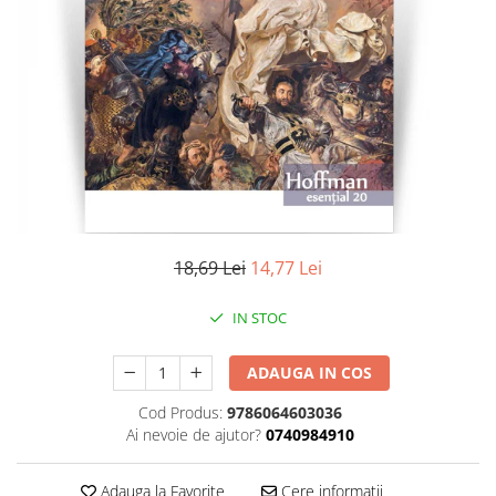
Literatura
Clasica
Contemporana
Moderna
Romana
Universala
Universala
Non-fictiune
Calatorii
18,69 Lei
14,77 Lei
Memorii
Publicistica / Reportaje / Interviuri
IN STOC
Stiinte umaniste
ADAUGA IN COS
Istorie
Sociologie si filozofie
Cod Produs:
9786064603036
Ai nevoie de ajutor?
0740984910
Adauga la Favorite
Cere informatii