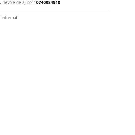
Ai nevoie de ajutor?
0740984910
informatii