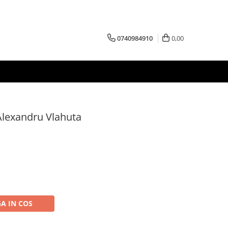
0740984910
0,00
Alexandru Vlahuta
A IN COS