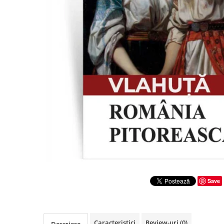
Literatura
Clasica
Contemporana
Moderna
Romana
Universala
Universala
Non-fictiune
Calatorii
Memorii
Publicistica / Reportaje / Interviuri
Stiinte umaniste
Istorie
Save
Sociologie si filozofie
Caracteristici
Review-uri
(0)