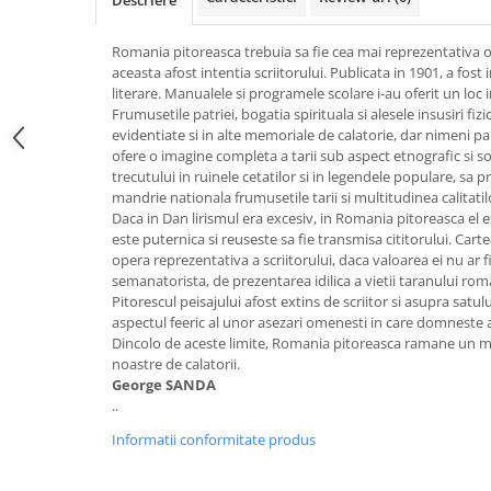
Descriere
Romania pitoreasca trebuia sa fie cea mai reprezentativa op
aceasta afost intentia scriitorului. Publicata in 1901, a fost
literare. Manualele si programele scolare i-au oferit un loc
Frumusetile patriei, bogatia spirituala si alesele insusiri fi
evidentiate si in alte memoriale de calatorie, dar nimeni p
ofere o imagine completa a tarii sub aspect etnografic si so
trecutului in ruinele cetatilor si in legendele populare, sa
mandrie nationala frumusetile tarii si multitudinea calitatilo
Daca in Dan lirismul era excesiv, in Romania pitoreasca el e
este puternica si reuseste sa fie transmisa cititorului. Carte
opera reprezentativa a scriitorului, daca valoarea ei nu ar 
semanatorista, de prezentarea idilica a vietii taranului rom
Pitorescul peisajului afost extins de scriitor si asupra sa
aspectul feeric al unor asezari omenesti in care domneste a
Dincolo de aceste limite, Romania pitoreasca ramane un mo
noastre de calatorii.
George SANDA
..
Informatii conformitate produs