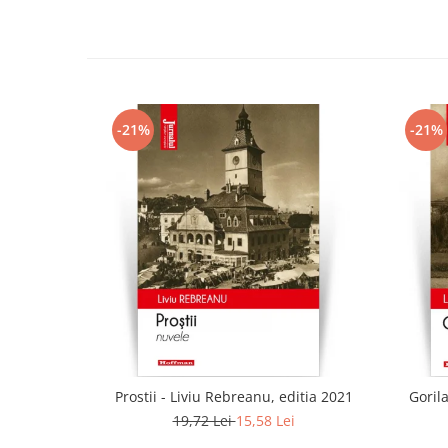
-21%
-21%
Prostii - Liviu Rebreanu, editia 2021
Gorila
19,72 Lei
15,58 Lei