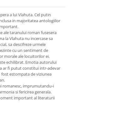
era a lui Vlahuta. Cel putin
 inclusa in majoritatea antologiilor
 important.
zice ale taranului roman fusesera
ana la Vlahuta nu incercase sa
cial, sa descifreze urmele
 prezinte cu un sentiment de
r morale ale locuitorilor ei.
ste echilibrat. Emotia autorului
a ar fi putut constitui intr-adevar
fi fost estompata de viziunea
an.
tului romanesc, imprumutandu-i
rmonia si fericirea generala.
ment important al literaturii