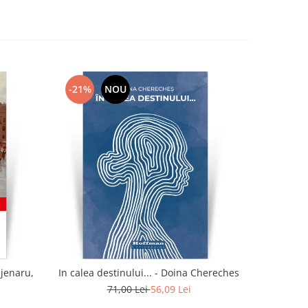
-21%
NOU
-21%
ajenaru,
In calea destinului... - Doina Chereches
I
71,00 Lei
56,09 Lei