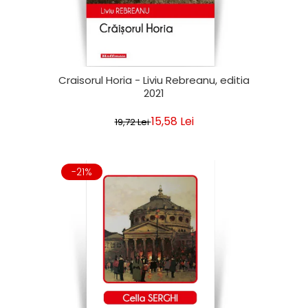
Craisorul Horia - Liviu Rebreanu, editia
2021
15,58 Lei
19,72 Lei
-21%