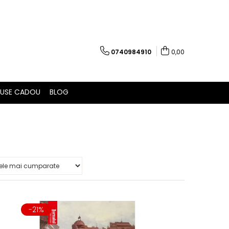
0740984910
0,00
USE CADOU
BLOG
-21%