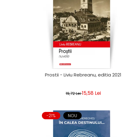
Clasica
Contemporana
Moderna
Romana
Universala
Universala
Non-fictiune
Calatorii
Memorii
Publicistica / Reportaje / Interviuri
Prostii - Liviu Rebreanu, editia 2021
Stiinte umaniste
Istorie
15,58 Lei
19,72 Lei
Sociologie si filozofie
-21%
NOU