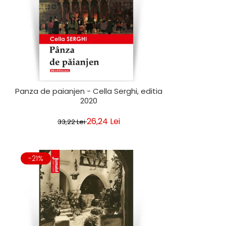
Panza de paianjen - Cella Serghi, editia
2020
26,24 Lei
33,22 Lei
-21%