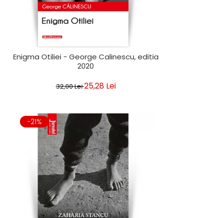
Enigma Otiliei - George Calinescu, editia
2020
25,28 Lei
32,00 Lei
-21%