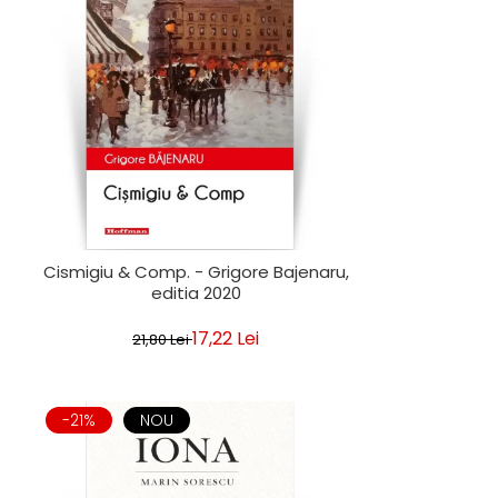
Cismigiu & Comp. - Grigore Bajenaru,
editia 2020
17,22 Lei
21,80 Lei
-21%
NOU