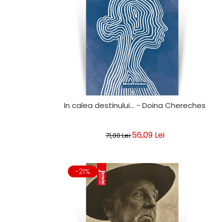
In calea destinului... - Doina Chereches
56,09 Lei
71,00 Lei
-21%