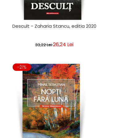
Descult - Zaharia Stancu, editia 2020
26,24 Lei
33,22 Lei
-21%