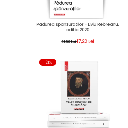
Padurea spanzuratilor - Liviu Rebreanu,
editia 2020
17,22 Lei
21,80 Lei
-21%