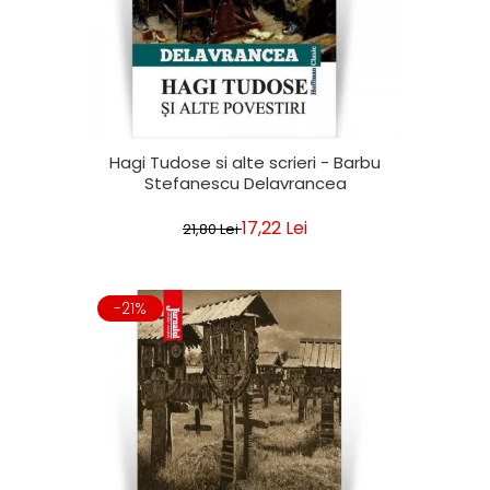
Hagi Tudose si alte scrieri - Barbu
Stefanescu Delavrancea
17,22 Lei
21,80 Lei
-21%