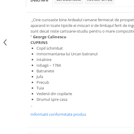
Descriere
„Cine cunoaste bine Ardealul ramane fermecat de prospetim
aparand in toate tipicile ei miscari si de limbajul ferit de in
sunt decat niste cartoane-studiu pentru o mare compozitie,
”
George Calinescu
CUPRINS
Copil schimbat
Inmormantarea lui Urcan batranul
Intalnire
Iobagii – 1784
Batranete
Jufa
Precub
Tuia
Vedenii din copilarie
Drumul spre casa
..
Informatii conformitate produs