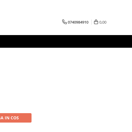
0740984910
0,00
A IN COS