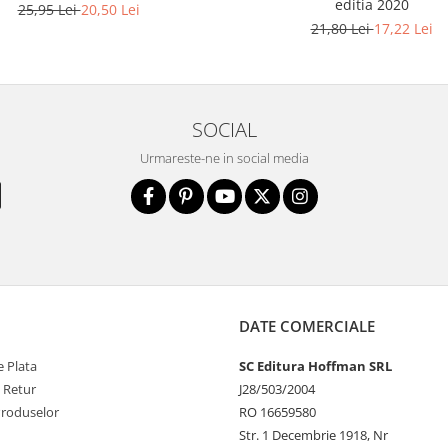
editia 2020
25,95 Lei
20,50 Lei
21,80 Lei
17,22 Lei
SOCIAL
Urmareste-ne in social media
DATE COMERCIALE
 Plata
SC Editura Hoffman SRL
e Retur
J28/503/2004
Produselor
RO 16659580
Str. 1 Decembrie 1918, Nr