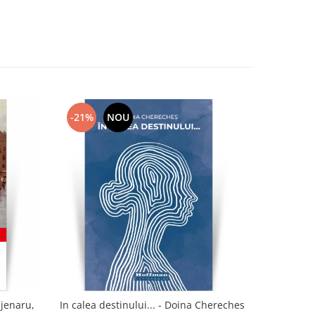
-21%
NOU
-21%
ajenaru,
In calea destinului... - Doina Chereches
I