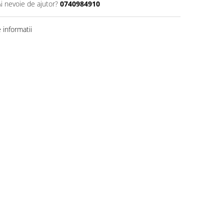
Ai nevoie de ajutor?
0740984910
informatii