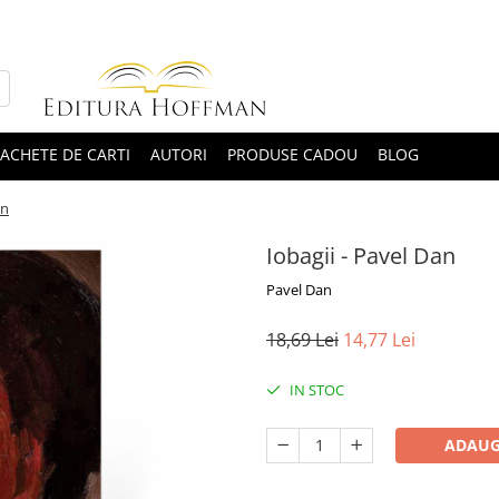
ACHETE DE CARTI
AUTORI
PRODUSE CADOU
BLOG
an
Iobagii - Pavel Dan
Pavel Dan
18,69 Lei
14,77 Lei
IN STOC
ADAUG