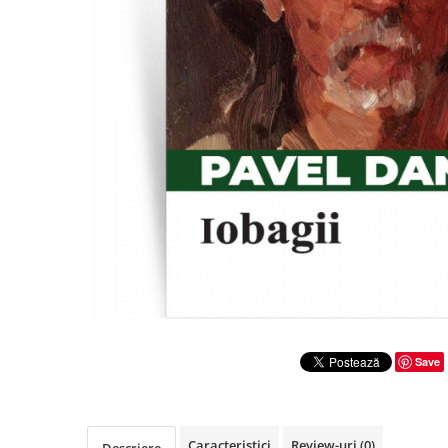
Literatura
Clasica
Contemporana
Moderna
Romana
Universala
Universala
Non-fictiune
Calatorii
Memorii
Publicistica / Reportaje / Interviuri
Stiinte umaniste
Istorie
Save
Sociologie si filozofie
Caracteristici
Review-uri
(0)