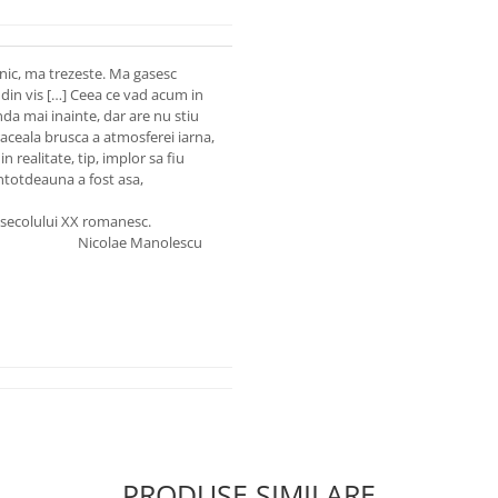
rnic, ma trezeste. Ma gasesc
din vis […] Ceea ce vad acum in
da mai inainte, dar are nu stiu
 raceala brusca a atmosferei iarna,
realitate, tip, implor sa fiu
 intotdeauna a fost asa,
e secolului XX romanesc.
Nicolae Manolescu
PRODUSE SIMILARE