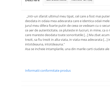
Descriere
„Intr-un sfarsit ultimul meu tipat, cel care a fost mai pute
deodata in odaia mea adevarata care e identica odaii mele 
jurul meu difera foarte putin de ceea ce vedeam cu o secun
ce aer de autenticitate, ce pluteste in lucruri, in mine, ca o
care mareste deodata toate sonoritatile […] Ma zbat acum in 
trezit, sa fiu trezit in alta viata, in viata mea adevarata […]
intotdeauna, intotdeauna."
Asa se incheie intamplarile, una din marile carti ciudate al
Informatii conformitate produs