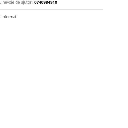
Ai nevoie de ajutor?
0740984910
informatii