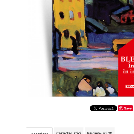
Literatura
Clasica
Contemporana
Moderna
Romana
Universala
Universala
Non-fictiune
Calatorii
Memorii
Publicistica / Reportaje / Interviuri
Stiinte umaniste
Istorie
Save
Sociologie si filozofie
Caracteristici
Review-uri
(0)