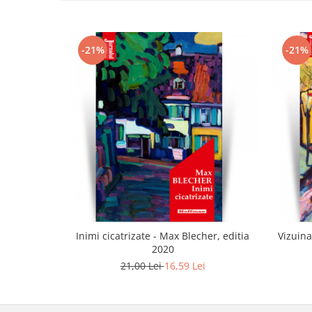
-21%
-21%
Inimi cicatrizate - Max Blecher, editia
Vizuina
2020
21,00 Lei
16,59 Lei