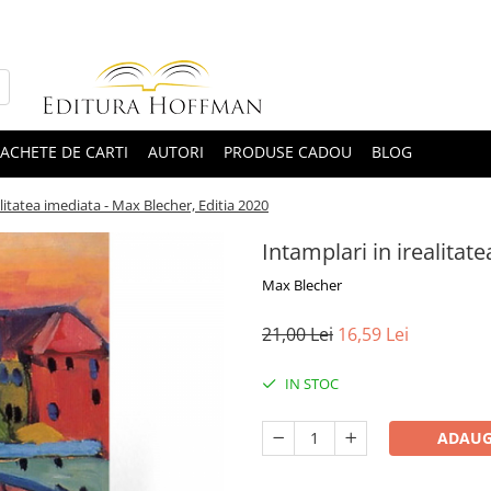
ACHETE DE CARTI
AUTORI
PRODUSE CADOU
BLOG
alitatea imediata - Max Blecher, Editia 2020
Intamplari in irealitat
Max Blecher
21,00 Lei
16,59 Lei
IN STOC
ADAUG