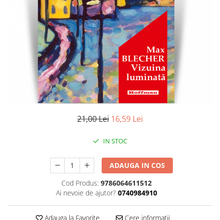
Literatura
Clasica
Contemporana
Moderna
Romana
Universala
Universala
Non-fictiune
Calatorii
21,00 Lei
16,59 Lei
Memorii
Publicistica / Reportaje / Interviuri
IN STOC
Stiinte umaniste
ADAUGA IN COS
Istorie
Sociologie si filozofie
Cod Produs:
9786064611512
Ai nevoie de ajutor?
0740984910
Adauga la Favorite
Cere informatii