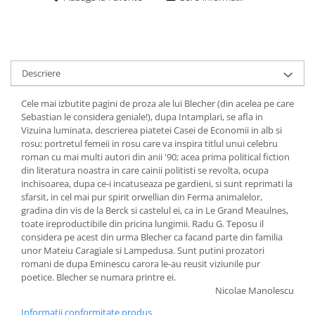
Descriere
Cele mai izbutite pagini de proza ale lui Blecher (din acelea pe care
Sebastian le considera geniale!), dupa Intamplari, se afla in
Vizuina luminata, descrierea piatetei Casei de Economii in alb si
rosu; portretul femeii in rosu care va inspira titlul unui celebru
roman cu mai multi autori din anii '90; acea prima political fiction
din literatura noastra in care cainii politisti se revolta, ocupa
inchisoarea, dupa ce-i incatuseaza pe gardieni, si sunt reprimati la
sfarsit, in cel mai pur spirit orwellian din Ferma animalelor,
gradina din vis de la Berck si castelul ei, ca in Le Grand Meaulnes,
toate ireproductibile din pricina lungimii. Radu G. Teposu il
considera pe acest din urma Blecher ca facand parte din familia
unor Mateiu Caragiale si Lampedusa. Sunt putini prozatori
romani de dupa Eminescu carora le-au reusit viziunile pur
poetice. Blecher se numara printre ei.
Nicolae Manolescu
Informatii conformitate produs