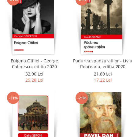
Enigma Otiliei - George
Padurea spanzuratilor - Liviu
Calinescu, editia 2020
Rebreanu, editia 2020
32,00 Lei
21,80 Lei
25,28 Lei
17,22 Lei
-21%
-21%