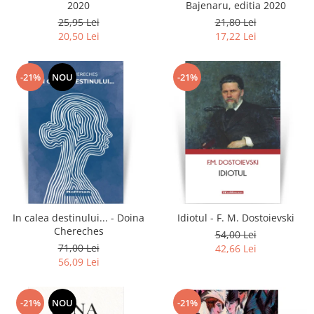
2020
Bajenaru, editia 2020
25,95 Lei
21,80 Lei
20,50 Lei
17,22 Lei
-21%
NOU
-21%
In calea destinului... - Doina
Idiotul - F. M. Dostoievski
Chereches
54,00 Lei
71,00 Lei
42,66 Lei
56,09 Lei
-21%
NOU
-21%