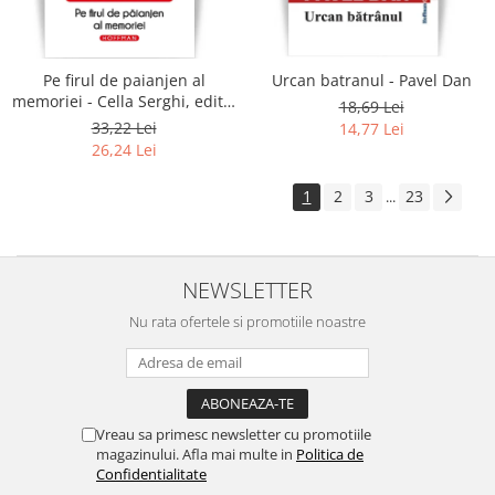
Pe firul de paianjen al
Urcan batranul - Pavel Dan
memoriei - Cella Serghi, editia
18,69 Lei
2020
33,22 Lei
14,77 Lei
26,24 Lei
1
2
3
23
...
NEWSLETTER
Nu rata ofertele si promotiile noastre
Vreau sa primesc newsletter cu promotiile
magazinului. Afla mai multe in
Politica de
Confidentialitate