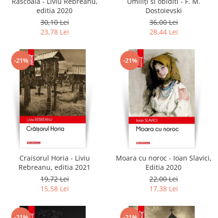
Rascoala - Liviu Rebreanu,
Umiliți si obiditi - F. M.
editia 2020
Dostoievski
30,10 Lei
36,00 Lei
23,78 Lei
28,44 Lei
-21%
-21%
Craisorul Horia - Liviu
Moara cu noroc - Ioan Slavici,
Rebreanu, editia 2021
Editia 2020
19,72 Lei
22,00 Lei
15,58 Lei
17,38 Lei
-21%
-21%