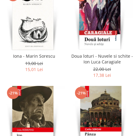
Iona - Marin Sorescu
Doua loturi - Nuvele si schite -
Ion Luca Caragiale
19,00 Lei
22,00 Lei
15,01 Lei
17,38 Lei
-21%
-21%