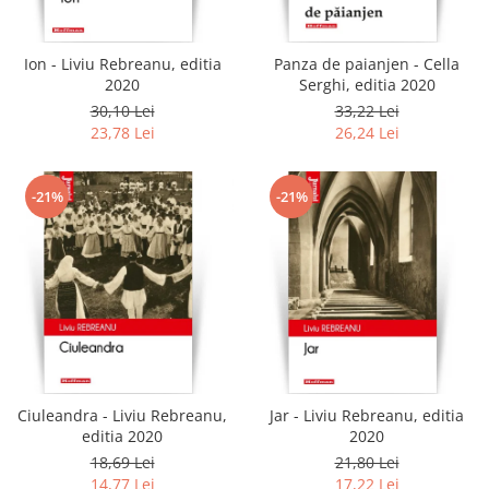
Ion - Liviu Rebreanu, editia
Panza de paianjen - Cella
2020
Serghi, editia 2020
30,10 Lei
33,22 Lei
23,78 Lei
26,24 Lei
-21%
-21%
Ciuleandra - Liviu Rebreanu,
Jar - Liviu Rebreanu, editia
editia 2020
2020
18,69 Lei
21,80 Lei
14,77 Lei
17,22 Lei