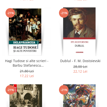
-21%
-21%
Hagi Tudose si alte scrieri -
Dublul - F. M. Dostoievski
Barbu Stefanescu
28,00 Lei
Delavrancea
21,80 Lei
22,12 Lei
17,22 Lei
-21%
-21%