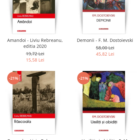
Amandoi - Liviu Rebreanu,
Demonii - F. M. Dostoievski
editia 2020
58,00 Lei
19,72 Lei
45,82 Lei
15,58 Lei
-21%
-21%