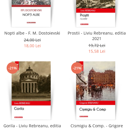
Literatura
Clasica
Contemporana
Moderna
Nopti albe - F. M. Dostoievski
Prostii - Liviu Rebreanu, editia
Romana
2021
24,00 Lei
Universala
19,72 Lei
18,00 Lei
Universala
15,58 Lei
Non-fictiune
Calatorii
-21%
-21%
Memorii
Publicistica / Reportaje / Interviuri
Stiinte umaniste
Istorie
Sociologie si filozofie
Gorila - Liviu Rebreanu, editia
Cismigiu & Comp. - Grigore