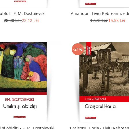
ublul - F. M. Dostoievski
Amandoi - Liviu Rebreanu, edi
28,00 Lei
22,12 Lei
19,72 Lei
15,58 Lei
-21%
i si obiditi - F. M. Dostoievski
Craisorul Horia - Liviu Rebrean