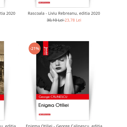
tia 2020
Rascoala - Liviu Rebreanu, editia 2020
30,10 Lei
23,78 Lei
-21%
u, editia
Enigma Otiliei - George Calinescu, editia