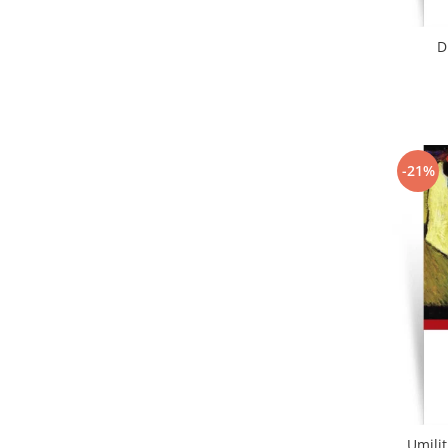
D
-21%
Umiliț