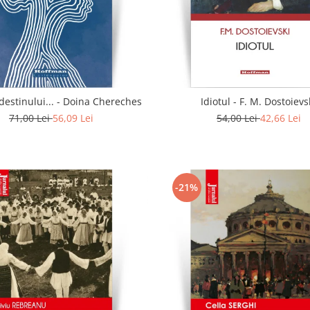
In calea destinului... - Doina Chereches
Idiotul - F. M. Dostoievs
71,00 Lei
56,09 Lei
54,00 Lei
42,66 Lei
-21%