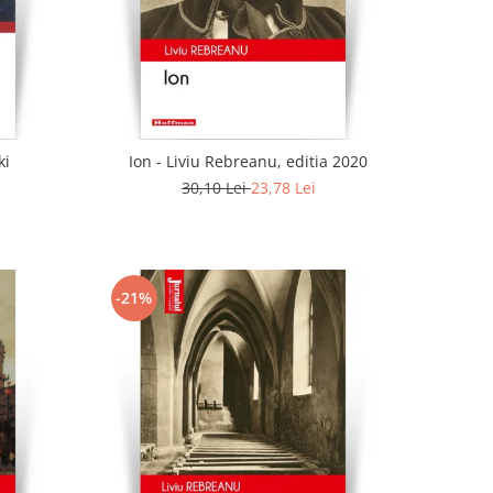
ki
Ion - Liviu Rebreanu, editia 2020
30,10 Lei
23,78 Lei
-21%