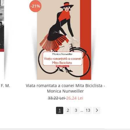
-21%
 F. M.
Viata romantata a coanei Mita Biciclista -
Monica Nunweiller
33,22 Lei
26,24 Lei
1
2
3
13
...