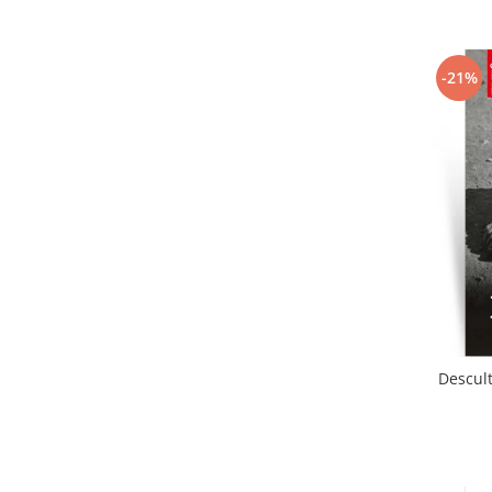
-21%
Descult