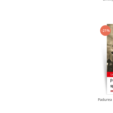
-21%
Padurea 