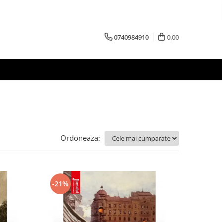
0740984910
0,00
Ordoneaza:
-21%