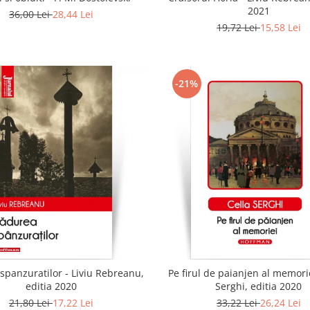
2021
36,00 Lei
28,44 Lei
19,72 Lei
15,58 Lei
-21%
spanzuratilor - Liviu Rebreanu,
Pe firul de paianjen al memorie
editia 2020
Serghi, editia 2020
21,80 Lei
17,22 Lei
33,22 Lei
26,24 Lei