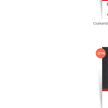
Ciuleandr
-21%