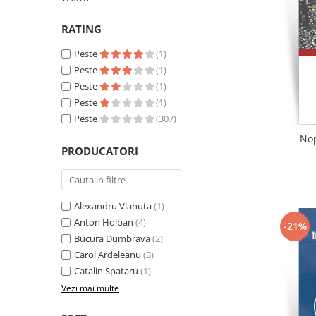
Literatura
RATING
Clasica
Contemporana
Peste
(1)
Moderna
Peste
(1)
Romana
Peste
(1)
Peste
(1)
Universala
Peste
(307)
Universala
Nop
Non-fictiune
PRODUCATORI
Calatorii
Memorii
Publicistica / Reportaje / Interviuri
Alexandru Vlahuta
(1)
Stiinte umaniste
Anton Holban
(4)
-21%
Bucura Dumbrava
(2)
Istorie
Carol Ardeleanu
(3)
Sociologie si filozofie
Catalin Spataru
(1)
Vezi mai multe