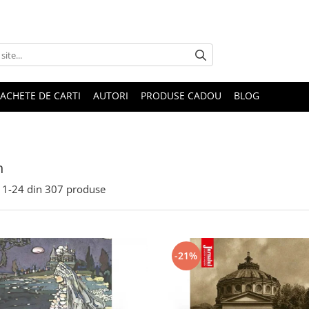
ACHETE DE CARTI
AUTORI
PRODUSE CADOU
BLOG
n
1-
24
din
307
produse
-21%