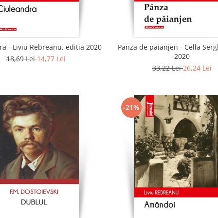
a - Liviu Rebreanu, editia 2020
Panza de paianjen - Cella Sergh
2020
18,69 Lei
14,77 Lei
33,22 Lei
26,24 Lei
-21%