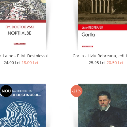
ti albe - F. M. Dostoievski
Gorila - Liviu Rebreanu, edit
24,00 Lei
18,00 Lei
25,95 Lei
20,50 Lei
NOU
-21%