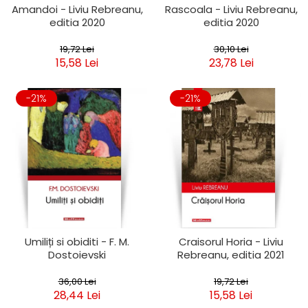
Amandoi - Liviu Rebreanu,
Rascoala - Liviu Rebreanu,
editia 2020
editia 2020
19,72 Lei
30,10 Lei
15,58 Lei
23,78 Lei
-21%
-21%
Umiliți si obiditi - F. M.
Craisorul Horia - Liviu
Dostoievski
Rebreanu, editia 2021
36,00 Lei
19,72 Lei
28,44 Lei
15,58 Lei