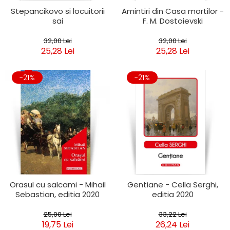
Stepancikovo si locuitorii
Amintiri din Casa mortilor -
sai
F. M. Dostoievski
32,00 Lei
32,00 Lei
25,28 Lei
25,28 Lei
-21%
-21%
Orasul cu salcami - Mihail
Gentiane - Cella Serghi,
Sebastian, editia 2020
editia 2020
25,00 Lei
33,22 Lei
19,75 Lei
26,24 Lei