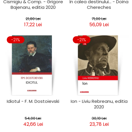
Cismigiu & Comp. - Grigore
In calea destinului... - Doina
Bajenaru, editia 2020
Chereches
21,80 Lei
71,00 Lei
17,22 Lei
56,09 Lei
-21%
-21%
Idiotul - F. M. Dostoievski
Ion - Liviu Rebreanu, editia
2020
54,00 Lei
30,10 Lei
42,66 Lei
23,78 Lei