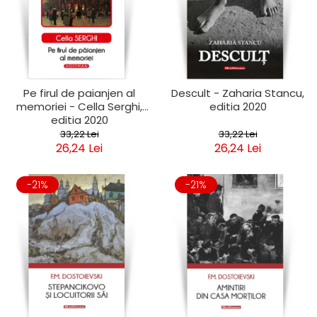
Pe firul de paianjen al
Descult - Zaharia Stancu,
memoriei - Cella Serghi,
editia 2020
editia 2020
33,22 Lei
33,22 Lei
26,24 Lei
26,24 Lei
-21%
-21%