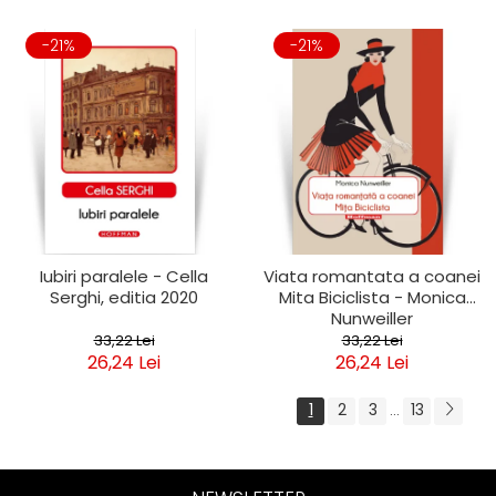
-21%
-21%
Iubiri paralele - Cella
Viata romantata a coanei
Serghi, editia 2020
Mita Biciclista - Monica
Nunweiller
33,22 Lei
33,22 Lei
26,24 Lei
26,24 Lei
1
2
3
13
...