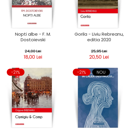
Clasica
Contemporana
Moderna
Romana
Universala
Nopti albe - F. M.
Gorila - Liviu Rebreanu,
Dostoievski
editia 2020
Universala
Non-fictiune
24,00 Lei
25,95 Lei
Calatorii
18,00 Lei
20,50 Lei
Memorii
Publicistica / Reportaje / Interviuri
-21%
-21%
NOU
Stiinte umaniste
Istorie
Sociologie si filozofie