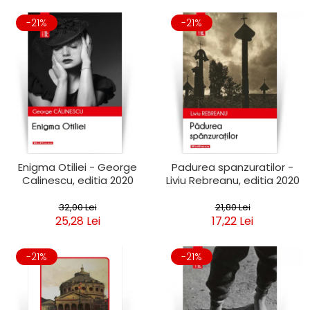
-21%
-21%
Enigma Otiliei - George
Padurea spanzuratilor -
Calinescu, editia 2020
Liviu Rebreanu, editia 2020
32,00 Lei
21,80 Lei
25,28 Lei
17,22 Lei
-21%
-21%