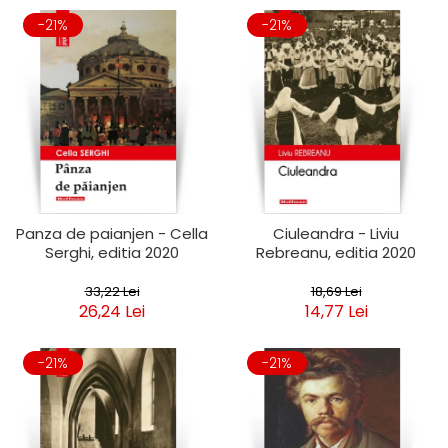
-21%
-21%
Panza de paianjen - Cella
Ciuleandra - Liviu
Serghi, editia 2020
Rebreanu, editia 2020
33,22 Lei
18,69 Lei
26,24 Lei
14,77 Lei
-21%
-21%