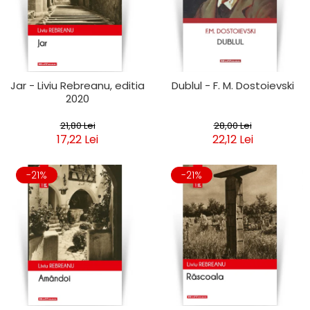
Jar - Liviu Rebreanu, editia
Dublul - F. M. Dostoievski
2020
21,80 Lei
28,00 Lei
17,22 Lei
22,12 Lei
-21%
-21%