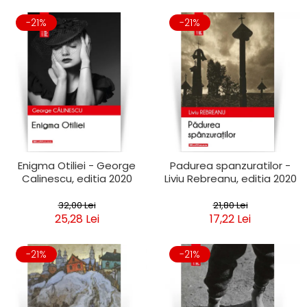
-21%
-21%
Enigma Otiliei - George
Padurea spanzuratilor -
Calinescu, editia 2020
Liviu Rebreanu, editia 2020
32,00 Lei
21,80 Lei
25,28 Lei
17,22 Lei
-21%
-21%