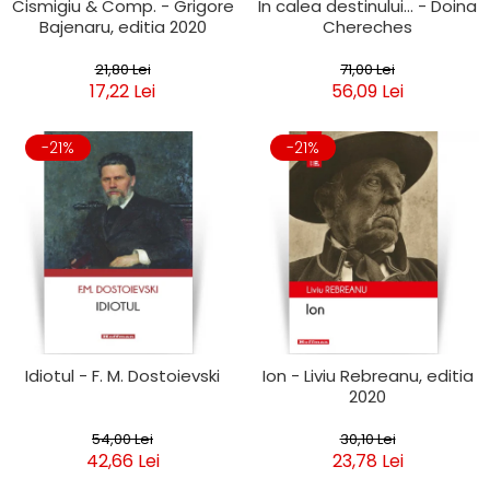
Cismigiu & Comp. - Grigore
In calea destinului... - Doina
Bajenaru, editia 2020
Chereches
21,80 Lei
71,00 Lei
17,22 Lei
56,09 Lei
-21%
-21%
Idiotul - F. M. Dostoievski
Ion - Liviu Rebreanu, editia
2020
54,00 Lei
30,10 Lei
42,66 Lei
23,78 Lei