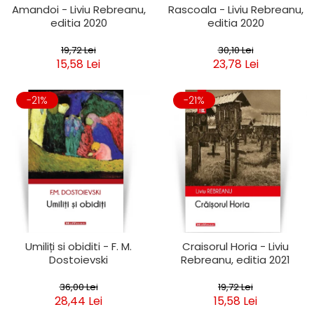
Amandoi - Liviu Rebreanu,
Rascoala - Liviu Rebreanu,
editia 2020
editia 2020
19,72 Lei
30,10 Lei
15,58 Lei
23,78 Lei
-21%
-21%
Umiliți si obiditi - F. M.
Craisorul Horia - Liviu
Dostoievski
Rebreanu, editia 2021
36,00 Lei
19,72 Lei
28,44 Lei
15,58 Lei