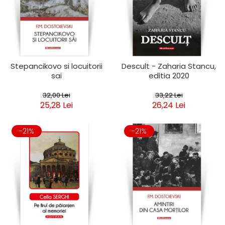
Stepancikovo si locuitorii
Descult - Zaharia Stancu,
sai
editia 2020
32,00 Lei
33,22 Lei
25,28 Lei
26,24 Lei
-21%
-21%