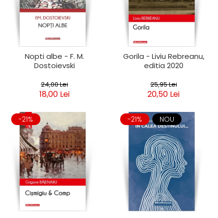
Clasica
Contemporana
Moderna
Romana
Universala
Nopti albe - F. M.
Gorila - Liviu Rebreanu,
Dostoievski
editia 2020
Universala
Non-fictiune
24,00 Lei
25,95 Lei
Calatorii
18,00 Lei
20,50 Lei
Memorii
Publicistica / Reportaje / Interviuri
-21%
-21%
NOU
Stiinte umaniste
Istorie
Sociologie si filozofie