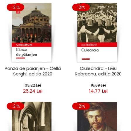
-21%
-21%
Panza de paianjen - Cella
Ciuleandra - Liviu
Serghi, editia 2020
Rebreanu, editia 2020
33,22 Lei
18,69 Lei
26,24 Lei
14,77 Lei
-21%
-21%