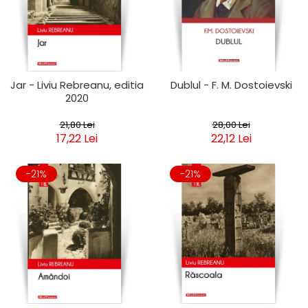
Jar - Liviu Rebreanu, editia
Dublul - F. M. Dostoievski
2020
21,80 Lei
28,00 Lei
17,22 Lei
22,12 Lei
-21%
-21%