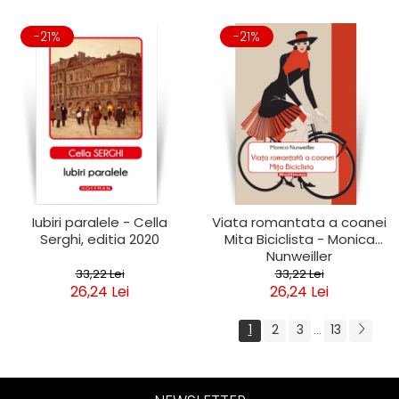
-21%
-21%
Iubiri paralele - Cella
Viata romantata a coanei
Serghi, editia 2020
Mita Biciclista - Monica
Nunweiller
33,22 Lei
33,22 Lei
26,24 Lei
26,24 Lei
1
2
3
13
...