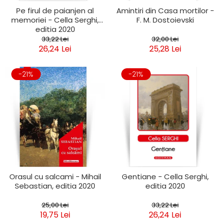
Pe firul de paianjen al
Amintiri din Casa mortilor -
memoriei - Cella Serghi,
F. M. Dostoievski
editia 2020
33,22 Lei
32,00 Lei
26,24 Lei
25,28 Lei
-21%
-21%
Orasul cu salcami - Mihail
Gentiane - Cella Serghi,
Sebastian, editia 2020
editia 2020
25,00 Lei
33,22 Lei
19,75 Lei
26,24 Lei