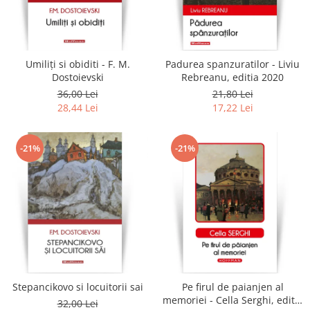
Umiliți si obiditi - F. M.
Padurea spanzuratilor - Liviu
Dostoievski
Rebreanu, editia 2020
36,00 Lei
21,80 Lei
28,44 Lei
17,22 Lei
-21%
-21%
Stepancikovo si locuitorii sai
Pe firul de paianjen al
memoriei - Cella Serghi, editia
32,00 Lei