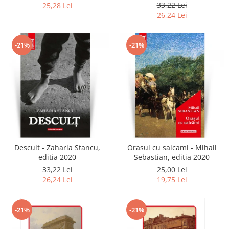
2020
33,22 Lei
25,28 Lei
26,24 Lei
-21%
-21%
Descult - Zaharia Stancu,
Orasul cu salcami - Mihail
editia 2020
Sebastian, editia 2020
33,22 Lei
25,00 Lei
26,24 Lei
19,75 Lei
-21%
-21%