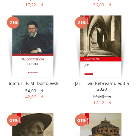
17,22 Lei
56,09 Lei
-21%
-21%
Idiotul - F. M. Dostoievski
Jar - Liviu Rebreanu, editia
2020
54,00 Lei
21,80 Lei
42,66 Lei
17,22 Lei
-21%
-21%