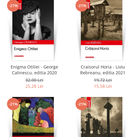
-21%
-21%
Enigma Otiliei - George
Craisorul Horia - Liviu
Calinescu, editia 2020
Rebreanu, editia 2021
32,00 Lei
19,72 Lei
25,28 Lei
15,58 Lei
-21%
-21%