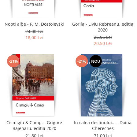
Literatura
Clasica
Contemporana
Nopti albe - F. M. Dostoievski
Gorila - Liviu Rebreanu, editia
Moderna
2020
24,00 Lei
Romana
25,95 Lei
18,00 Lei
20,50 Lei
Universala
Universala
Non-fictiune
-21%
-21%
NOU
Calatorii
Memorii
Publicistica / Reportaje / Interviuri
Stiinte umaniste
Istorie
Sociologie si filozofie
Cismigiu & Comp. - Grigore
In calea destinului... - Doina
Bajenaru, editia 2020
Chereches
21,80 Lei
71,00 Lei