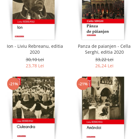
Ion - Liviu Rebreanu, editia
Panza de paianjen - Cella
2020
Serghi, editia 2020
30,10 Lei
33,22 Lei
23,78 Lei
26,24 Lei
-21%
-21%