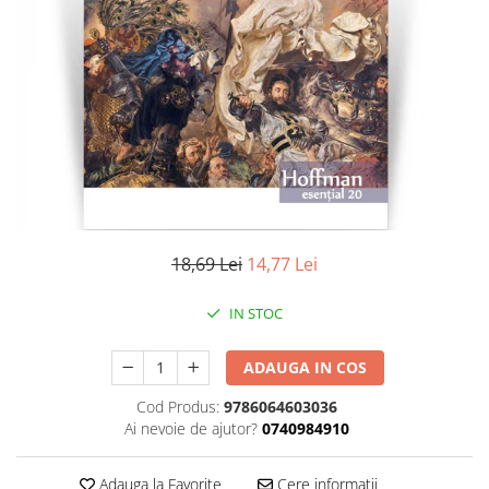
Literatura
Clasica
Contemporana
Moderna
Romana
Universala
Universala
Non-fictiune
Calatorii
18,69 Lei
14,77 Lei
Memorii
Publicistica / Reportaje / Interviuri
IN STOC
Stiinte umaniste
ADAUGA IN COS
Istorie
Sociologie si filozofie
Cod Produs:
9786064603036
Ai nevoie de ajutor?
0740984910
Adauga la Favorite
Cere informatii