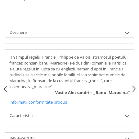
Descriere
In timpul regelui Franciei, Philippe de Valois, stramosul poetului
francez Ronsar (banul Maracine) s-a dus din Romania la Paris, ca
s-ajute regelui in lupta sa cu englezii. Ramanid apoi in Francia si
rudindu-se cu cele mai nobile familii, el si-a schimbat numele de
Maracina, in Ronsar, de la cuvantul francez „ronce”, care
insemneaza „maracine”.
Vasile Alecsandri – „Banul Maracina”
Informatii conformitate produs
Caracteristici
Review-uri
(0)