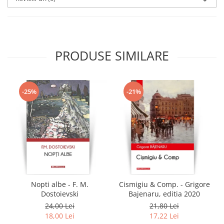
PRODUSE SIMILARE
-25%
-21%
Nopti albe - F. M.
Cismigiu & Comp. - Grigore
Dostoievski
Bajenaru, editia 2020
24,00 Lei
21,80 Lei
18,00 Lei
17,22 Lei