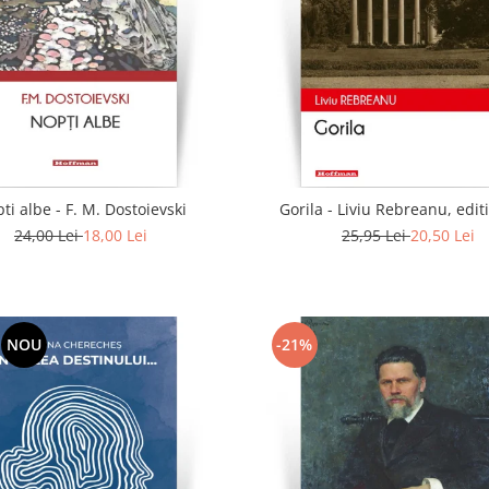
ti albe - F. M. Dostoievski
Gorila - Liviu Rebreanu, edit
24,00 Lei
18,00 Lei
25,95 Lei
20,50 Lei
NOU
-21%