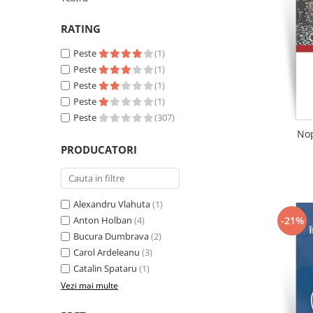
Literatura
RATING
Clasica
Contemporana
Peste
(1)
Moderna
Peste
(1)
Romana
Peste
(1)
Peste
(1)
Universala
Peste
(307)
Universala
Nop
Non-fictiune
PRODUCATORI
Calatorii
Memorii
Publicistica / Reportaje / Interviuri
Alexandru Vlahuta
(1)
Stiinte umaniste
-21%
Anton Holban
(4)
Bucura Dumbrava
(2)
Istorie
Carol Ardeleanu
(3)
Sociologie si filozofie
Catalin Spataru
(1)
Vezi mai multe