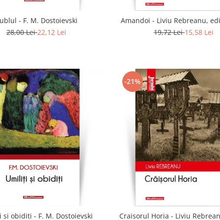
ublul - F. M. Dostoievski
Amandoi - Liviu Rebreanu, edi
28,00 Lei
22,12 Lei
19,72 Lei
15,58 Lei
-21%
i si obiditi - F. M. Dostoievski
Craisorul Horia - Liviu Rebrean