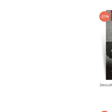
-21%
Descult