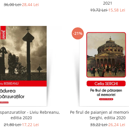
2021
36,00 Lei
28,44 Lei
19,72 Lei
15,58 Lei
-21%
spanzuratilor - Liviu Rebreanu,
Pe firul de paianjen al memorie
editia 2020
Serghi, editia 2020
21,80 Lei
17,22 Lei
33,22 Lei
26,24 Lei