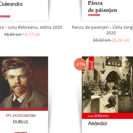
a - Liviu Rebreanu, editia 2020
Panza de paianjen - Cella Sergh
2020
18,69 Lei
14,77 Lei
33,22 Lei
26,24 Lei
-21%