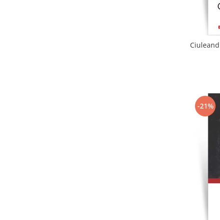
Ciuleandr
-21%