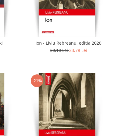
ki
Ion - Liviu Rebreanu, editia 2020
30,10 Lei
23,78 Lei
-21%