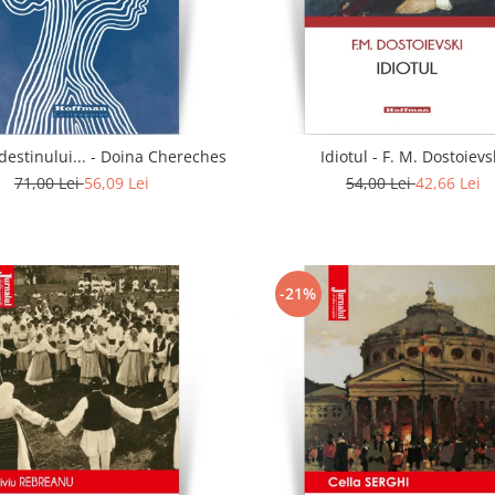
In calea destinului... - Doina Chereches
Idiotul - F. M. Dostoievs
71,00 Lei
56,09 Lei
54,00 Lei
42,66 Lei
-21%