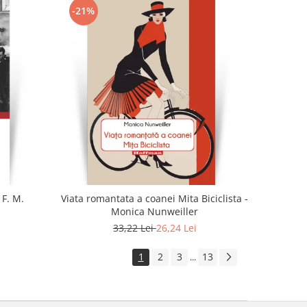
-21%
 F. M.
Viata romantata a coanei Mita Biciclista -
Monica Nunweiller
33,22 Lei
26,24 Lei
1
2
3
13
...