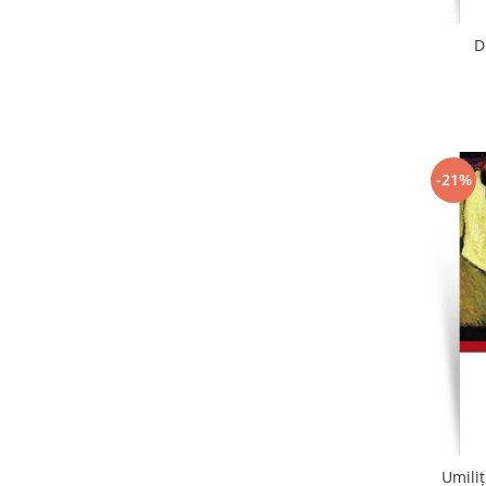
D
-21%
Umiliț