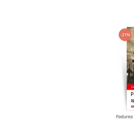
-21%
Padurea 