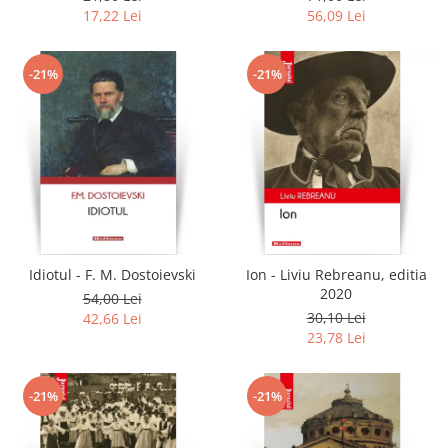
17,22 Lei
56,09 Lei
-21%
-21%
Idiotul - F. M. Dostoievski
Ion - Liviu Rebreanu, editia
2020
54,00 Lei
30,10 Lei
42,66 Lei
23,78 Lei
-21%
-21%