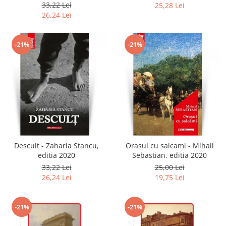
2020
33,22 Lei
25,28 Lei
26,24 Lei
-21%
-21%
Descult - Zaharia Stancu,
Orasul cu salcami - Mihail
editia 2020
Sebastian, editia 2020
33,22 Lei
25,00 Lei
26,24 Lei
19,75 Lei
-21%
-21%