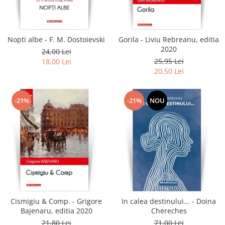
Literatura
Clasica
Contemporana
Nopti albe - F. M. Dostoievski
Gorila - Liviu Rebreanu, editia
Moderna
2020
24,00 Lei
Romana
25,95 Lei
18,00 Lei
20,50 Lei
Universala
Universala
Non-fictiune
-21%
-21%
NOU
Calatorii
Memorii
Publicistica / Reportaje / Interviuri
Stiinte umaniste
Istorie
Sociologie si filozofie
Cismigiu & Comp. - Grigore
In calea destinului... - Doina
Bajenaru, editia 2020
Chereches
21,80 Lei
71,00 Lei