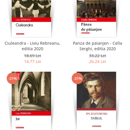
Ciuleandra - Liviu Rebreanu,
Panza de paianjen - Cella
editia 2020
Serghi, editia 2020
18,69 Lei
33,22 Lei
14,77 Lei
26,24 Lei
-21%
-21%