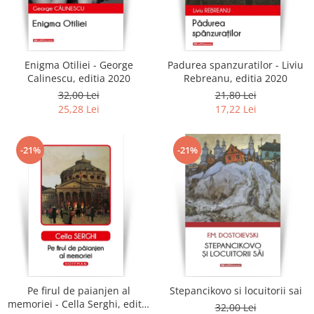
Enigma Otiliei - George
Padurea spanzuratilor - Liviu
Calinescu, editia 2020
Rebreanu, editia 2020
32,00 Lei
21,80 Lei
25,28 Lei
17,22 Lei
-21%
-21%
Pe firul de paianjen al
Stepancikovo si locuitorii sai
memoriei - Cella Serghi, editia
32,00 Lei