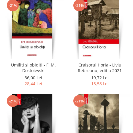
-21%
-21%
Umiliți si obiditi - F. M.
Craisorul Horia - Liviu
Dostoievski
Rebreanu, editia 2021
36,00 Lei
19,72 Lei
28,44 Lei
15,58 Lei
-21%
-21%