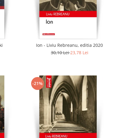
ki
Ion - Liviu Rebreanu, editia 2020
30,10 Lei
23,78 Lei
-21%