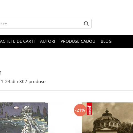
ACHETE DE CARTI
AUTORI
PRODUSE CADOU
BLOG
n
1-
24
din
307
produse
-21%