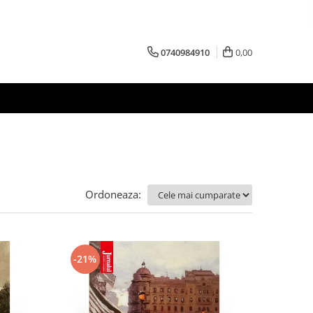
0740984910
0,00
Ordoneaza:
-21%