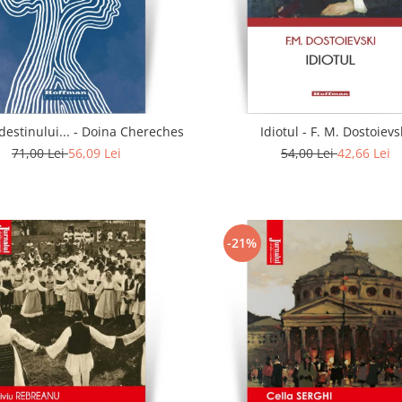
In calea destinului... - Doina Chereches
Idiotul - F. M. Dostoievs
71,00 Lei
56,09 Lei
54,00 Lei
42,66 Lei
-21%