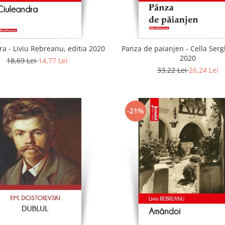
a - Liviu Rebreanu, editia 2020
Panza de paianjen - Cella Sergh
2020
18,69 Lei
14,77 Lei
33,22 Lei
26,24 Lei
-21%