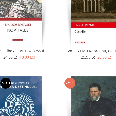
ti albe - F. M. Dostoievski
Gorila - Liviu Rebreanu, edit
24,00 Lei
18,00 Lei
25,95 Lei
20,50 Lei
NOU
-21%