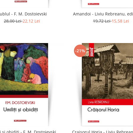
ublul - F. M. Dostoievski
Amandoi - Liviu Rebreanu, edi
28,00 Lei
22,12 Lei
19,72 Lei
15,58 Lei
-21%
i si obiditi - F. M. Dostoievski
Craisorul Horia - Liviu Rebrean