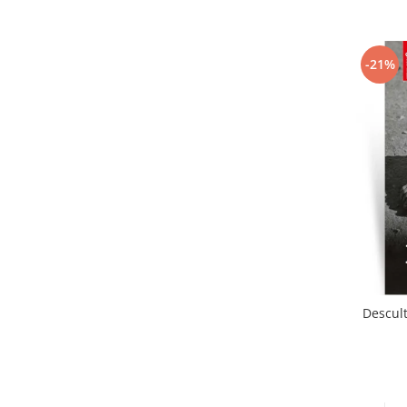
-21%
Descult