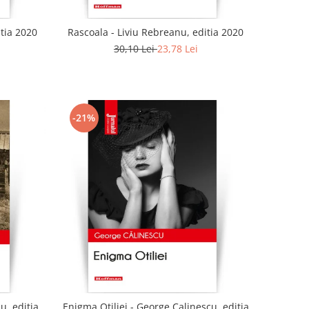
tia 2020
Rascoala - Liviu Rebreanu, editia 2020
30,10 Lei
23,78 Lei
-21%
u, editia
Enigma Otiliei - George Calinescu, editia