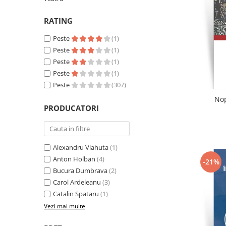
Literatura
RATING
Clasica
Contemporana
Peste
(1)
Moderna
Peste
(1)
Romana
Peste
(1)
Peste
(1)
Universala
Peste
(307)
Universala
Nop
Non-fictiune
PRODUCATORI
Calatorii
Memorii
Publicistica / Reportaje / Interviuri
Alexandru Vlahuta
(1)
Stiinte umaniste
Anton Holban
(4)
-21%
Bucura Dumbrava
(2)
Istorie
Carol Ardeleanu
(3)
Sociologie si filozofie
Catalin Spataru
(1)
Vezi mai multe