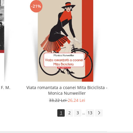
-21%
 F. M.
Viata romantata a coanei Mita Biciclista -
Monica Nunweiller
33,22 Lei
26,24 Lei
1
2
3
13
...