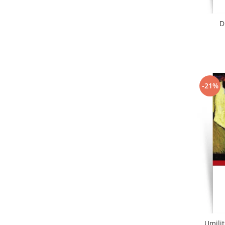
D
-21%
Umiliț