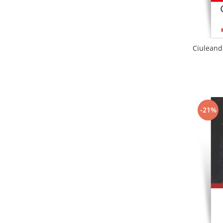
Ciuleandr
-21%