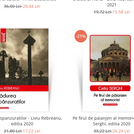
2021
36,00 Lei
28,44 Lei
19,72 Lei
15,58 Lei
-21%
spanzuratilor - Liviu Rebreanu,
Pe firul de paianjen al memorie
editia 2020
Serghi, editia 2020
21,80 Lei
17,22 Lei
33,22 Lei
26,24 Lei