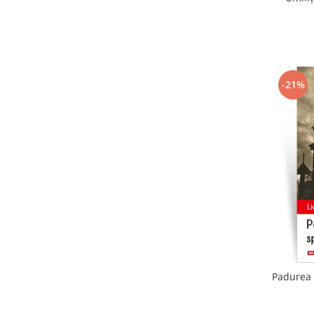
-21%
Padurea 