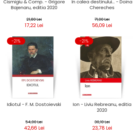
Cismigiu & Comp. - Grigore
In calea destinului... - Doina
Bajenaru, editia 2020
Chereches
21,80 Lei
71,00 Lei
17,22 Lei
56,09 Lei
-21%
-21%
Idiotul - F. M. Dostoievski
Ion - Liviu Rebreanu, editia
2020
54,00 Lei
30,10 Lei
42,66 Lei
23,78 Lei