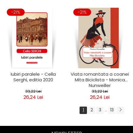
-21%
-21%
Iubiri paralele - Cella
Viata romantata a coanei
Serghi, editia 2020
Mita Biciclista - Monica
Nunweiller
33,22 Lei
33,22 Lei
26,24 Lei
26,24 Lei
1
2
3
13
...