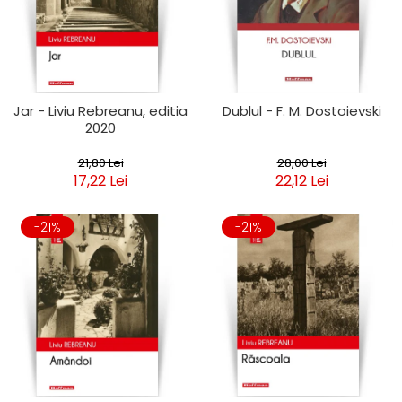
Jar - Liviu Rebreanu, editia
Dublul - F. M. Dostoievski
2020
21,80 Lei
28,00 Lei
17,22 Lei
22,12 Lei
-21%
-21%