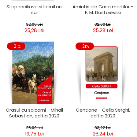
Stepancikovo si locuitorii
Amintiri din Casa mortilor -
sai
F. M. Dostoievski
32,00 Lei
32,00 Lei
25,28 Lei
25,28 Lei
-21%
-21%
Orasul cu salcami - Mihail
Gentiane - Cella Serghi,
Sebastian, editia 2020
editia 2020
25,00 Lei
33,22 Lei
19,75 Lei
26,24 Lei