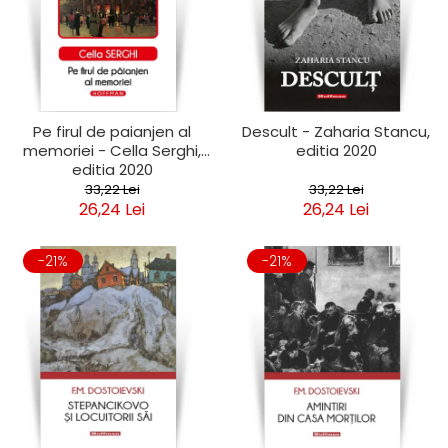
Pe firul de paianjen al
Descult - Zaharia Stancu,
memoriei - Cella Serghi,
editia 2020
editia 2020
33,22 Lei
33,22 Lei
26,24 Lei
26,24 Lei
-21%
-21%