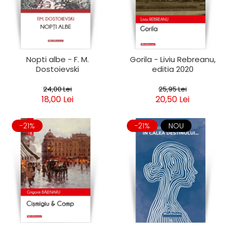
Clasica
Contemporana
Moderna
Romana
Universala
Nopti albe - F. M.
Gorila - Liviu Rebreanu,
Dostoievski
editia 2020
Universala
Non-fictiune
24,00 Lei
25,95 Lei
Calatorii
18,00 Lei
20,50 Lei
Memorii
Publicistica / Reportaje / Interviuri
-21%
-21%
NOU
Stiinte umaniste
Istorie
Sociologie si filozofie