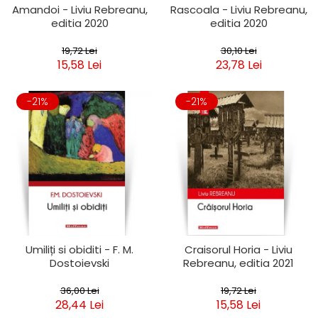
Amandoi - Liviu Rebreanu,
Rascoala - Liviu Rebreanu,
editia 2020
editia 2020
19,72 Lei
30,10 Lei
15,58 Lei
23,78 Lei
-21%
-21%
Umiliți si obiditi - F. M.
Craisorul Horia - Liviu
Dostoievski
Rebreanu, editia 2021
36,00 Lei
19,72 Lei
28,44 Lei
15,58 Lei