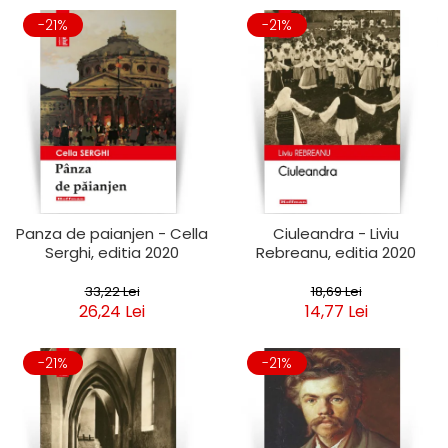
-21%
-21%
Panza de paianjen - Cella
Ciuleandra - Liviu
Serghi, editia 2020
Rebreanu, editia 2020
33,22 Lei
18,69 Lei
26,24 Lei
14,77 Lei
-21%
-21%