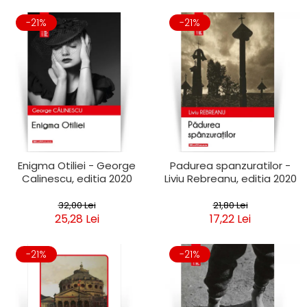
-21%
-21%
Enigma Otiliei - George
Padurea spanzuratilor -
Calinescu, editia 2020
Liviu Rebreanu, editia 2020
32,00 Lei
21,80 Lei
25,28 Lei
17,22 Lei
-21%
-21%