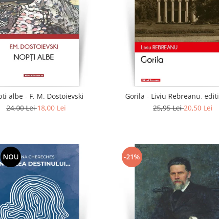
ti albe - F. M. Dostoievski
Gorila - Liviu Rebreanu, edit
24,00 Lei
18,00 Lei
25,95 Lei
20,50 Lei
NOU
-21%