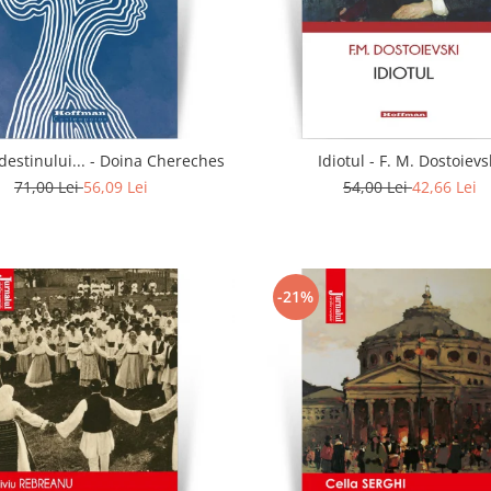
In calea destinului... - Doina Chereches
Idiotul - F. M. Dostoievs
71,00 Lei
56,09 Lei
54,00 Lei
42,66 Lei
-21%