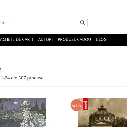
ACHETE DE CARTI
AUTORI
PRODUSE CADOU
BLOG
n
1-
24
din
307
produse
-21%