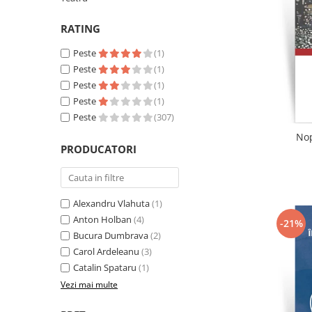
Literatura
RATING
Clasica
Contemporana
Peste
(1)
Moderna
Peste
(1)
Romana
Peste
(1)
Peste
(1)
Universala
Peste
(307)
Universala
Nop
Non-fictiune
PRODUCATORI
Calatorii
Memorii
Publicistica / Reportaje / Interviuri
Alexandru Vlahuta
(1)
Stiinte umaniste
Anton Holban
(4)
-21%
Bucura Dumbrava
(2)
Istorie
Carol Ardeleanu
(3)
Sociologie si filozofie
Catalin Spataru
(1)
Vezi mai multe