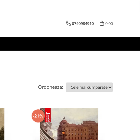
0740984910
0,00
Ordoneaza:
-21%