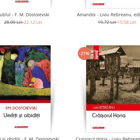
ublul - F. M. Dostoievski
Amandoi - Liviu Rebreanu, edi
28,00 Lei
22,12 Lei
19,72 Lei
15,58 Lei
-21%
i si obiditi - F. M. Dostoievski
Craisorul Horia - Liviu Rebrean