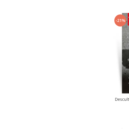
-21%
Descult