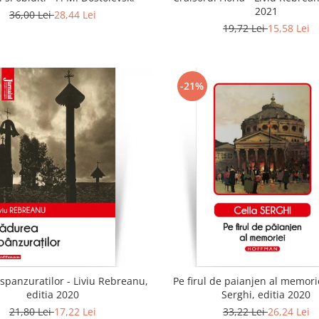
2021
36,00 Lei
28,44 Lei
19,72 Lei
15,58 Lei
-21%
spanzuratilor - Liviu Rebreanu,
Pe firul de paianjen al memorie
editia 2020
Serghi, editia 2020
21,80 Lei
17,22 Lei
33,22 Lei
26,24 Lei