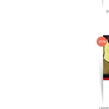
D
-21%
Umiliț