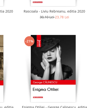
tia 2020
Rascoala - Liviu Rebreanu, editia 2020
30,10 Lei
23,78 Lei
-21%
u, editia
Enigma Otiliei - George Calinescu, editia