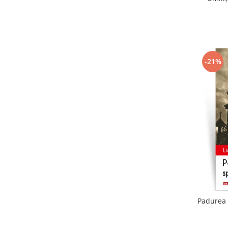
-21%
Padurea 