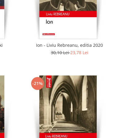
ki
Ion - Liviu Rebreanu, editia 2020
30,10 Lei
23,78 Lei
-21%