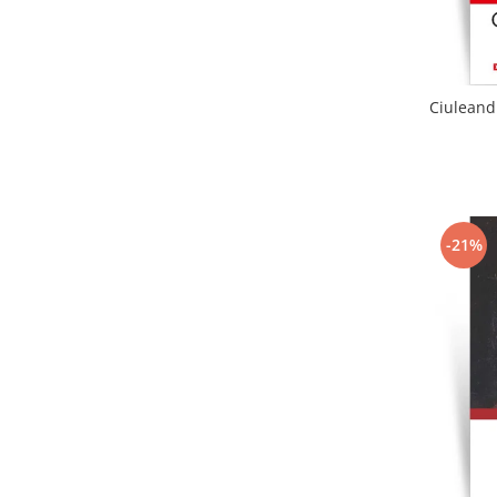
Ciuleandr
-21%