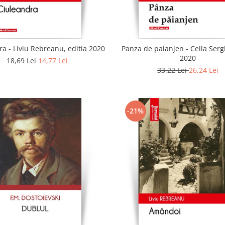
a - Liviu Rebreanu, editia 2020
Panza de paianjen - Cella Sergh
2020
18,69 Lei
14,77 Lei
33,22 Lei
26,24 Lei
-21%