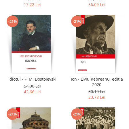
17,22 Lei
56,09 Lei
-21%
-21%
Idiotul - F. M. Dostoievski
Ion - Liviu Rebreanu, editia
2020
54,00 Lei
30,10 Lei
42,66 Lei
23,78 Lei
-21%
-21%