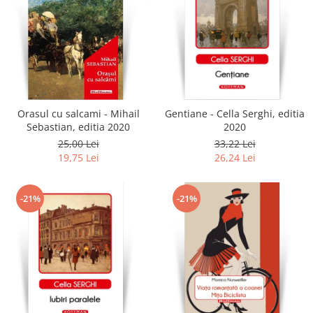
Orasul cu salcami - Mihail
Gentiane - Cella Serghi, editia
Sebastian, editia 2020
2020
25,00 Lei
33,22 Lei
19,75 Lei
26,24 Lei
-21%
-21%