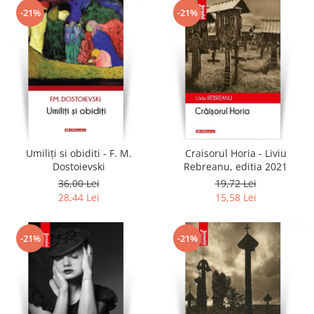
-21%
-21%
Umiliți si obiditi - F. M.
Craisorul Horia - Liviu
Dostoievski
Rebreanu, editia 2021
36,00 Lei
19,72 Lei
28,44 Lei
15,58 Lei
-21%
-21%