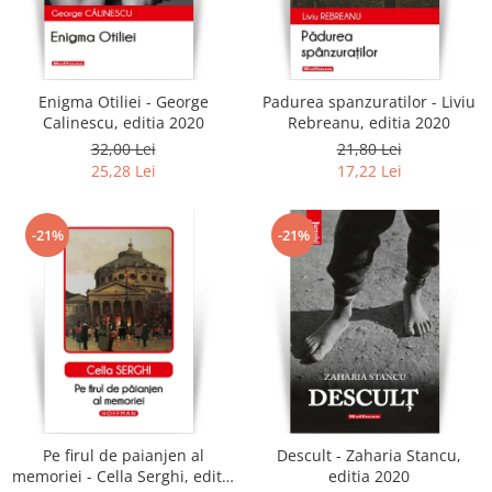
Enigma Otiliei - George
Padurea spanzuratilor - Liviu
Calinescu, editia 2020
Rebreanu, editia 2020
32,00 Lei
21,80 Lei
25,28 Lei
17,22 Lei
-21%
-21%
Pe firul de paianjen al
Descult - Zaharia Stancu,
memoriei - Cella Serghi, editia
editia 2020