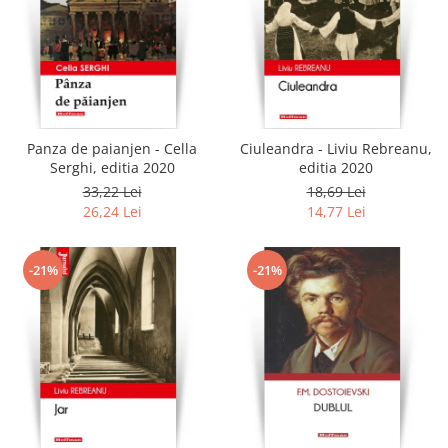
Panza de paianjen - Cella
Ciuleandra - Liviu Rebreanu,
Serghi, editia 2020
editia 2020
33,22 Lei
18,69 Lei
26,24 Lei
14,77 Lei
-21%
-21%