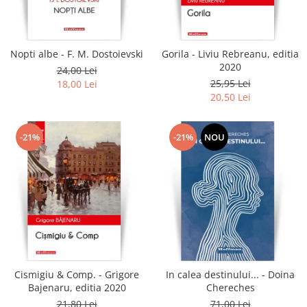
Literatura
Clasica
Contemporana
Nopti albe - F. M. Dostoievski
Gorila - Liviu Rebreanu, editia
Moderna
2020
24,00 Lei
Romana
25,95 Lei
18,00 Lei
20,50 Lei
Universala
Universala
Non-fictiune
-21%
-21%
NOU
Calatorii
Memorii
Publicistica / Reportaje / Interviuri
Stiinte umaniste
Istorie
Sociologie si filozofie
Cismigiu & Comp. - Grigore
In calea destinului... - Doina
Bajenaru, editia 2020
Chereches
21,80 Lei
71,00 Lei