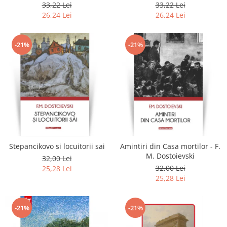
2020
33,22 Lei
33,22 Lei
26,24 Lei
26,24 Lei
-21%
-21%
Stepancikovo si locuitorii sai
Amintiri din Casa mortilor - F.
M. Dostoievski
32,00 Lei
32,00 Lei
25,28 Lei
25,28 Lei
-21%
-21%