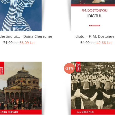
In calea destinului... - Doina Chereches
Idiotul - F. M. Dostoievs
71,00 Lei
56,09 Lei
54,00 Lei
42,66 Lei
-21%