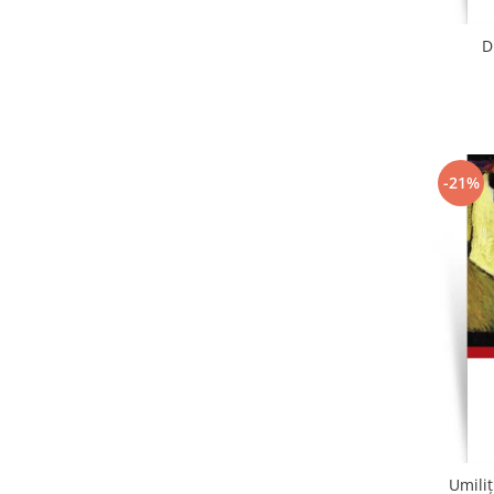
D
-21%
Umiliț