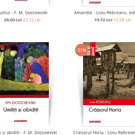
ublul - F. M. Dostoievski
Amandoi - Liviu Rebreanu, edi
28,00 Lei
22,12 Lei
19,72 Lei
15,58 Lei
-21%
i si obiditi - F. M. Dostoievski
Craisorul Horia - Liviu Rebrean