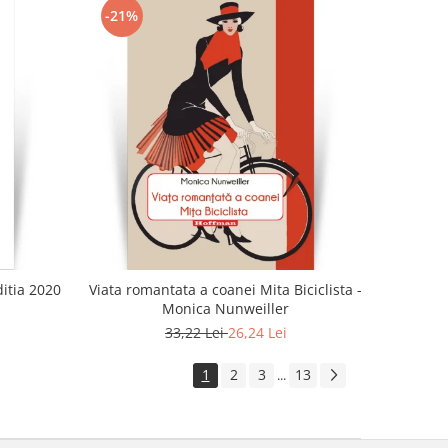
-21%
ditia 2020
Viata romantata a coanei Mita Biciclista -
Monica Nunweiller
33,22 Lei
26,24 Lei
1
2
3
13
...