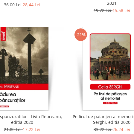
2021
36,00 Lei
28,44 Lei
19,72 Lei
15,58 Lei
-21%
spanzuratilor - Liviu Rebreanu,
Pe firul de paianjen al memorie
editia 2020
Serghi, editia 2020
21,80 Lei
17,22 Lei
33,22 Lei
26,24 Lei