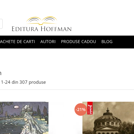
ACHETE DE CARTI
AUTORI
PRODUSE CADOU
BLOG
n
1-
24
din
307
produse
-21%