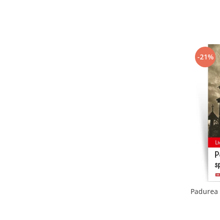
-21%
Padurea 