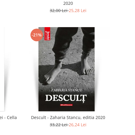
2020
32,00 Lei
25,28 Lei
-21%
i - Cella
Descult - Zaharia Stancu, editia 2020
33,22 Lei
26,24 Lei