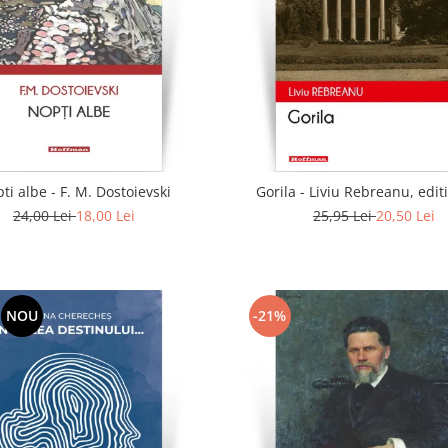
ti albe - F. M. Dostoievski
Gorila - Liviu Rebreanu, edit
24,00 Lei
18,00 Lei
25,95 Lei
20,50 Lei
NOU
-21%