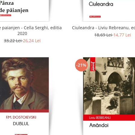
 paianjen - Cella Serghi, editia
Ciuleandra - Liviu Rebreanu, e
2020
18,69 Lei
14,77 Lei
33,22 Lei
26,24 Lei
-21%