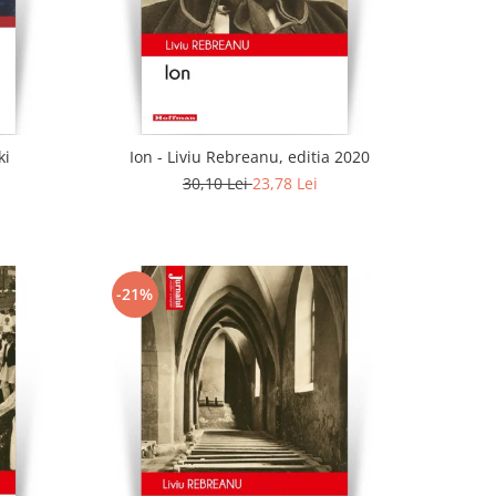
ki
Ion - Liviu Rebreanu, editia 2020
30,10 Lei
23,78 Lei
-21%