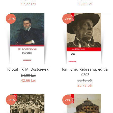
17,22 Lei
56,09 Lei
-21%
-21%
Idiotul - F. M. Dostoievski
Ion - Liviu Rebreanu, editia
2020
54,00 Lei
30,10 Lei
42,66 Lei
23,78 Lei
-21%
-21%