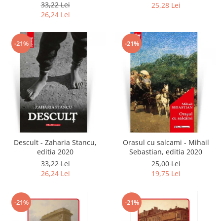
2020
33,22 Lei
25,28 Lei
26,24 Lei
-21%
-21%
Descult - Zaharia Stancu,
Orasul cu salcami - Mihail
editia 2020
Sebastian, editia 2020
33,22 Lei
25,00 Lei
26,24 Lei
19,75 Lei
-21%
-21%