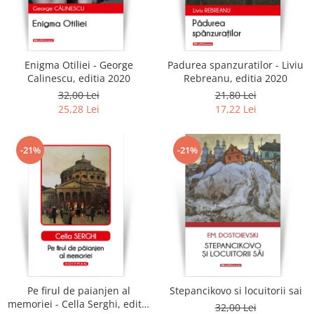
Enigma Otiliei - George
Padurea spanzuratilor - Liviu
Calinescu, editia 2020
Rebreanu, editia 2020
32,00 Lei
21,80 Lei
25,28 Lei
17,22 Lei
-21%
-21%
Pe firul de paianjen al
Stepancikovo si locuitorii sai
memoriei - Cella Serghi, editia
32,00 Lei