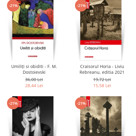
-21%
-21%
Umiliți si obiditi - F. M.
Craisorul Horia - Liviu
Dostoievski
Rebreanu, editia 2021
36,00 Lei
19,72 Lei
28,44 Lei
15,58 Lei
-21%
-21%