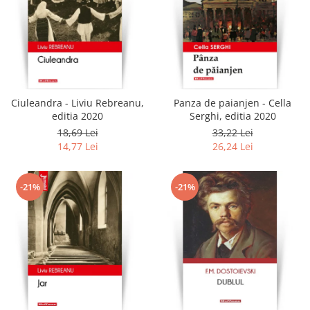
Ciuleandra - Liviu Rebreanu,
Panza de paianjen - Cella
editia 2020
Serghi, editia 2020
18,69 Lei
33,22 Lei
14,77 Lei
26,24 Lei
-21%
-21%