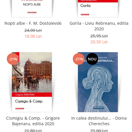
Literatura
Clasica
Contemporana
Nopti albe - F. M. Dostoievski
Gorila - Liviu Rebreanu, editia
Moderna
2020
24,00 Lei
Romana
25,95 Lei
18,00 Lei
20,50 Lei
Universala
Universala
Non-fictiune
-21%
-21%
NOU
Calatorii
Memorii
Publicistica / Reportaje / Interviuri
Stiinte umaniste
Istorie
Sociologie si filozofie
Cismigiu & Comp. - Grigore
In calea destinului... - Doina
Bajenaru, editia 2020
Chereches
21,80 Lei
71,00 Lei