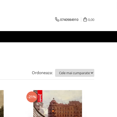
0740984910
0,00
Ordoneaza:
-21%