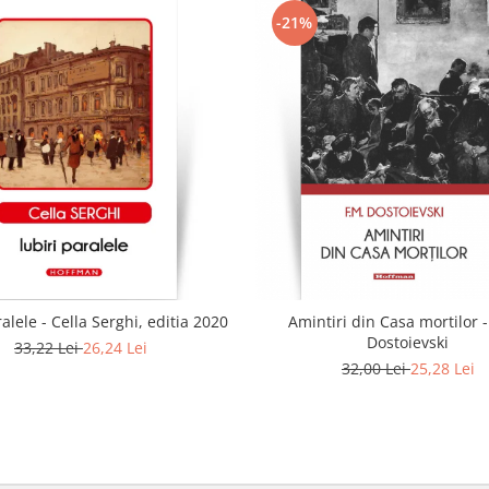
-21%
ralele - Cella Serghi, editia 2020
Amintiri din Casa mortilor -
Dostoievski
33,22 Lei
26,24 Lei
32,00 Lei
25,28 Lei