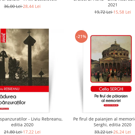
2021
36,00 Lei
28,44 Lei
19,72 Lei
15,58 Lei
-21%
spanzuratilor - Liviu Rebreanu,
Pe firul de paianjen al memorie
editia 2020
Serghi, editia 2020
21,80 Lei
17,22 Lei
33,22 Lei
26,24 Lei