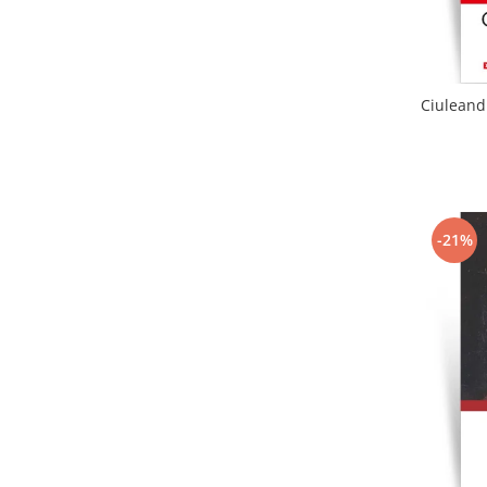
Ciuleandr
-21%