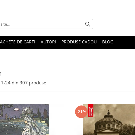
ACHETE DE CARTI
AUTORI
PRODUSE CADOU
BLOG
n
1-
24
din
307
produse
-21%