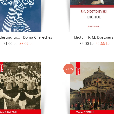
In calea destinului... - Doina Chereches
Idiotul - F. M. Dostoievs
71,00 Lei
56,09 Lei
54,00 Lei
42,66 Lei
-21%