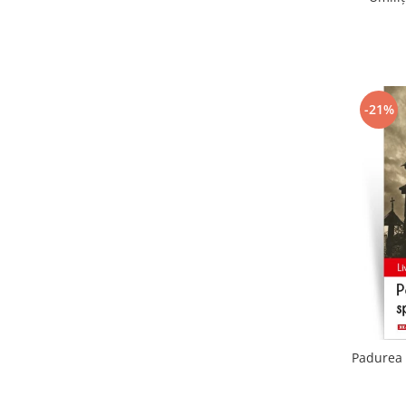
-21%
Padurea 