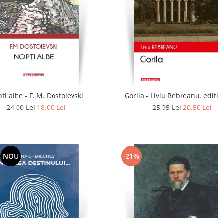
ti albe - F. M. Dostoievski
Gorila - Liviu Rebreanu, edit
24,00 Lei
18,00 Lei
25,95 Lei
20,50 Lei
NOU
-21%