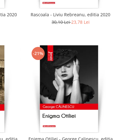
tia 2020
Rascoala - Liviu Rebreanu, editia 2020
30,10 Lei
23,78 Lei
-21%
u, editia
Enigma Otiliei - George Calinescu, editia