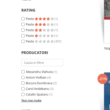
Literatura
RATING
Clasica
Contemporana
Peste
(1)
Moderna
Peste
(1)
Romana
Peste
(1)
Peste
(1)
Universala
Peste
(307)
Universala
Nop
Non-fictiune
PRODUCATORI
Calatorii
Memorii
Publicistica / Reportaje / Interviuri
Alexandru Vlahuta
(1)
Stiinte umaniste
Anton Holban
(4)
-21%
Bucura Dumbrava
(2)
Istorie
Carol Ardeleanu
(3)
Sociologie si filozofie
Catalin Spataru
(1)
Vezi mai multe