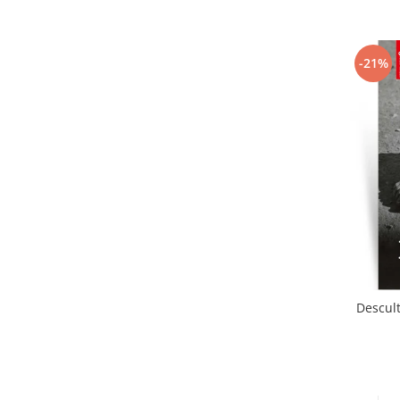
-21%
Descult