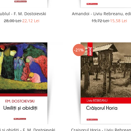
ublul - F. M. Dostoievski
Amandoi - Liviu Rebreanu, edi
28,00 Lei
22,12 Lei
19,72 Lei
15,58 Lei
-21%
i si obiditi - F. M. Dostoievski
Craisorul Horia - Liviu Rebrean