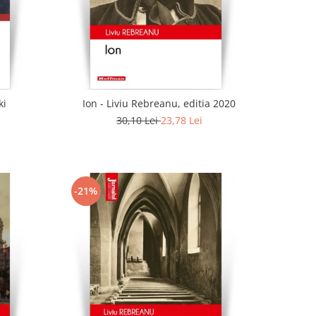
ki
Ion - Liviu Rebreanu, editia 2020
30,10 Lei
23,78 Lei
-21%