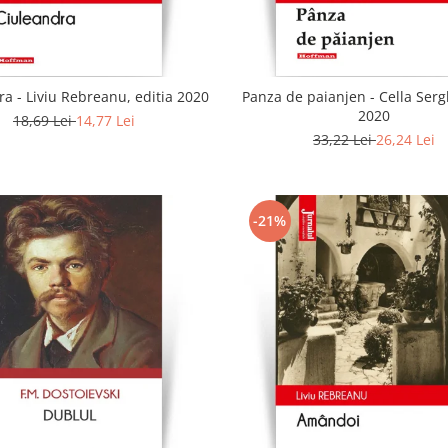
a - Liviu Rebreanu, editia 2020
Panza de paianjen - Cella Sergh
2020
18,69 Lei
14,77 Lei
33,22 Lei
26,24 Lei
-21%