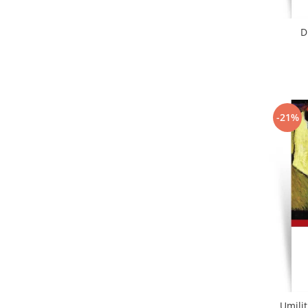
D
-21%
Umiliț