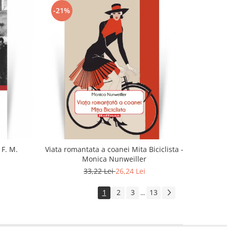
-21%
 F. M.
Viata romantata a coanei Mita Biciclista -
Monica Nunweiller
33,22 Lei
26,24 Lei
1
2
3
13
...