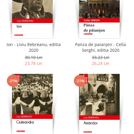
Ion - Liviu Rebreanu, editia
Panza de paianjen - Cella
2020
Serghi, editia 2020
30,10 Lei
33,22 Lei
23,78 Lei
26,24 Lei
-21%
-21%