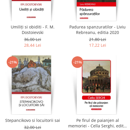
Umiliți si obiditi - F. M.
Padurea spanzuratilor - Liviu
Dostoievski
Rebreanu, editia 2020
36,00 Lei
21,80 Lei
28,44 Lei
17,22 Lei
-21%
-21%
Stepancikovo si locuitorii sai
Pe firul de paianjen al
memoriei - Cella Serghi, editia
32,00 Lei