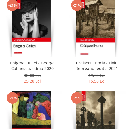
-21%
-21%
Enigma Otiliei - George
Craisorul Horia - Liviu
Calinescu, editia 2020
Rebreanu, editia 2021
32,00 Lei
19,72 Lei
25,28 Lei
15,58 Lei
-21%
-21%