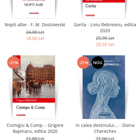
Literatura
Clasica
Contemporana
Nopti albe - F. M. Dostoievski
Gorila - Liviu Rebreanu, editia
Moderna
2020
24,00 Lei
Romana
25,95 Lei
18,00 Lei
20,50 Lei
Universala
Universala
Non-fictiune
-21%
-21%
NOU
Calatorii
Memorii
Publicistica / Reportaje / Interviuri
Stiinte umaniste
Istorie
Sociologie si filozofie
Cismigiu & Comp. - Grigore
In calea destinului... - Doina
Bajenaru, editia 2020
Chereches
21,80 Lei
71,00 Lei