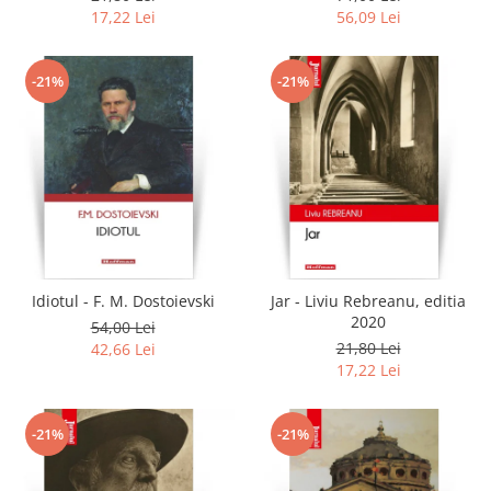
17,22 Lei
56,09 Lei
-21%
-21%
Idiotul - F. M. Dostoievski
Jar - Liviu Rebreanu, editia
2020
54,00 Lei
21,80 Lei
42,66 Lei
17,22 Lei
-21%
-21%