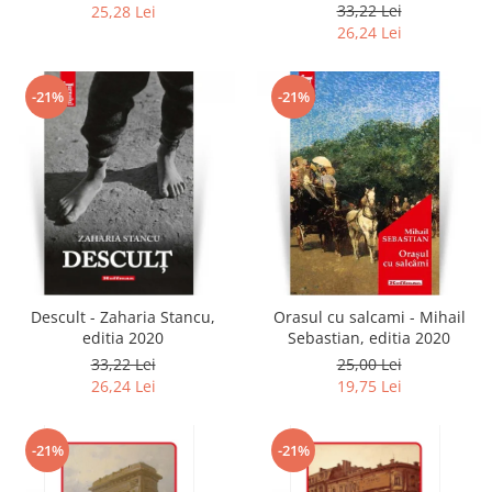
2020
33,22 Lei
25,28 Lei
26,24 Lei
-21%
-21%
Descult - Zaharia Stancu,
Orasul cu salcami - Mihail
editia 2020
Sebastian, editia 2020
33,22 Lei
25,00 Lei
26,24 Lei
19,75 Lei
-21%
-21%