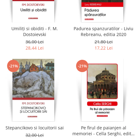
Umiliți si obiditi - F. M.
Padurea spanzuratilor - Liviu
Dostoievski
Rebreanu, editia 2020
36,00 Lei
21,80 Lei
28,44 Lei
17,22 Lei
-21%
-21%
Stepancikovo si locuitorii sai
Pe firul de paianjen al
memoriei - Cella Serghi, editia
32,00 Lei