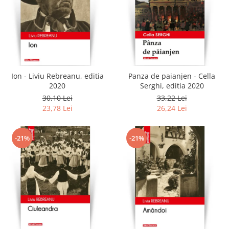
Ion - Liviu Rebreanu, editia
Panza de paianjen - Cella
2020
Serghi, editia 2020
30,10 Lei
33,22 Lei
23,78 Lei
26,24 Lei
-21%
-21%