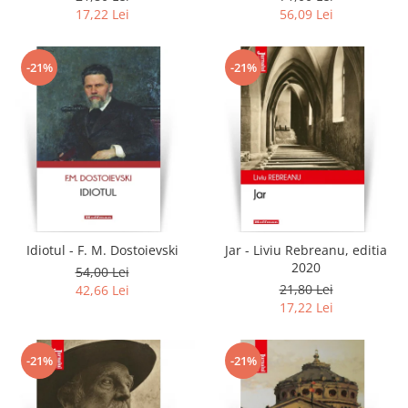
17,22 Lei
56,09 Lei
-21%
-21%
Idiotul - F. M. Dostoievski
Jar - Liviu Rebreanu, editia
2020
54,00 Lei
21,80 Lei
42,66 Lei
17,22 Lei
-21%
-21%