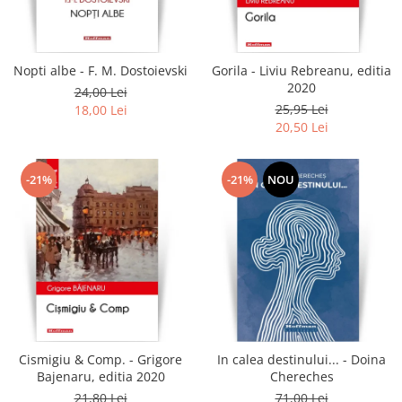
Literatura
Clasica
Contemporana
Nopti albe - F. M. Dostoievski
Gorila - Liviu Rebreanu, editia
Moderna
2020
24,00 Lei
Romana
25,95 Lei
18,00 Lei
20,50 Lei
Universala
Universala
Non-fictiune
-21%
-21%
NOU
Calatorii
Memorii
Publicistica / Reportaje / Interviuri
Stiinte umaniste
Istorie
Sociologie si filozofie
Cismigiu & Comp. - Grigore
In calea destinului... - Doina
Bajenaru, editia 2020
Chereches
21,80 Lei
71,00 Lei