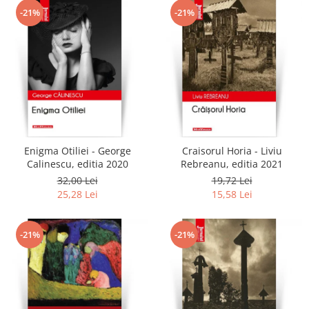
-21%
-21%
Enigma Otiliei - George
Craisorul Horia - Liviu
Calinescu, editia 2020
Rebreanu, editia 2021
32,00 Lei
19,72 Lei
25,28 Lei
15,58 Lei
-21%
-21%