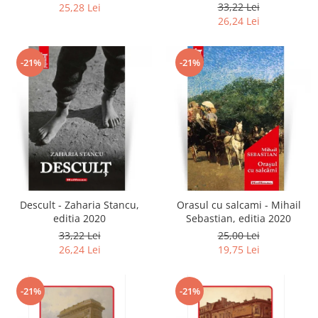
2020
33,22 Lei
25,28 Lei
26,24 Lei
-21%
-21%
Descult - Zaharia Stancu,
Orasul cu salcami - Mihail
editia 2020
Sebastian, editia 2020
33,22 Lei
25,00 Lei
26,24 Lei
19,75 Lei
-21%
-21%