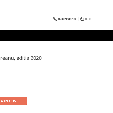
0740984910
0,00
breanu, editia 2020
A IN COS