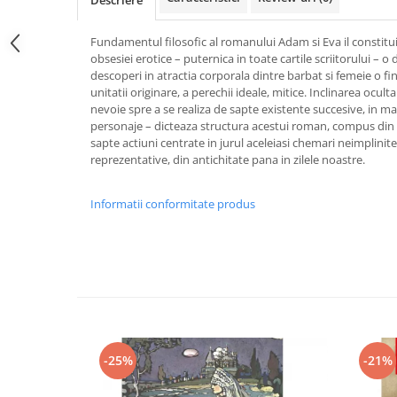
Descriere
Fundamentul filosofic al romanului Adam si Eva il constitui
obsesiei erotice – puternica in toate cartile scriitorului – 
descoperi in atractia corporala dintre barbat si femeie o fi
unitatii originare, a perechii ideale, mitice. Inclinarea oculta
nevoie spre a se realiza de sapte existente succesive, in mate
personaje – dicteaza structura acestui roman, compus din
sapte actiuni centrate in jurul aceleiasi chemari neimplinite
reprezentative, din antichitate pana in zilele noastre.
Informatii conformitate produs
-25%
-21%