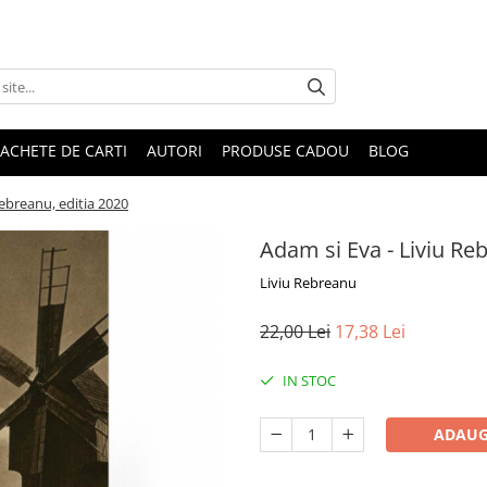
ACHETE DE CARTI
AUTORI
PRODUSE CADOU
BLOG
Rebreanu, editia 2020
Adam si Eva - Liviu Re
Liviu Rebreanu
22,00 Lei
17,38 Lei
IN STOC
ADAUG