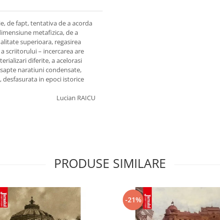
e, de fapt, tentativa de a acorda
o dimensiune metafizica, de a
nalitate superioara, regasirea
 a scriitorului – incercarea are
rializari diferite, a acelorasi
 sapte naratiuni condensate,
, desfasurata in epoci istorice
Lucian RAICU
PRODUSE SIMILARE
-21%