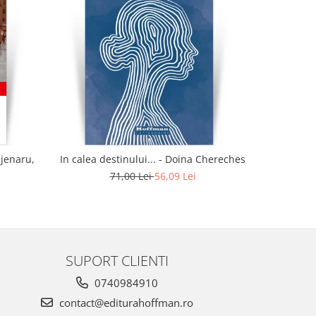
-21%
ajenaru,
In calea destinului... - Doina Chereches
Idi
71,00 Lei
56,09 Lei
SUPORT CLIENTI
0740984910
contact@editurahoffman.ro