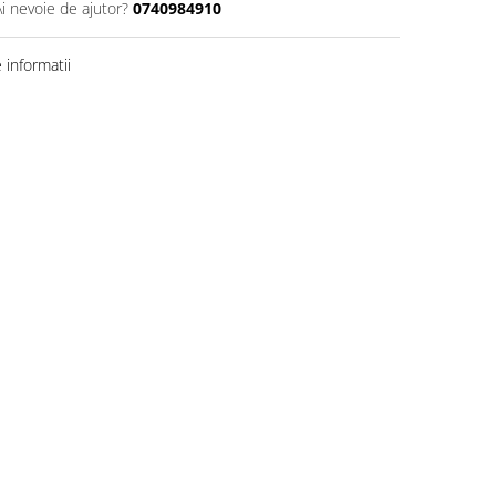
Ai nevoie de ajutor?
0740984910
informatii