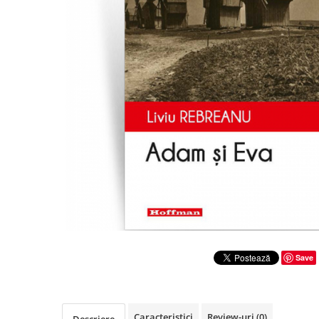
Literatura
Clasica
Contemporana
Moderna
Romana
Universala
Universala
Non-fictiune
Calatorii
Memorii
Publicistica / Reportaje / Interviuri
Stiinte umaniste
Istorie
Save
Sociologie si filozofie
Caracteristici
Review-uri
(0)