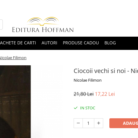
ACHETE DE CARTI
AUTORI
PRODUSE CADOU
BLOG
 Nicolae Filimon
Ciocoii vechi si noi - N
Nicolae Filimon
21,80 Lei
17,22 Lei
IN STOC
ADAUG