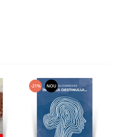
-21%
NOU
-21%