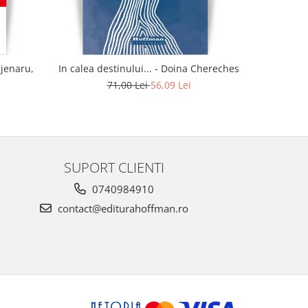
ajenaru,
In calea destinului... - Doina Chereches
Idi
71,00 Lei
56,09 Lei
SUPORT CLIENTI
0740984910
contact@editurahoffman.ro