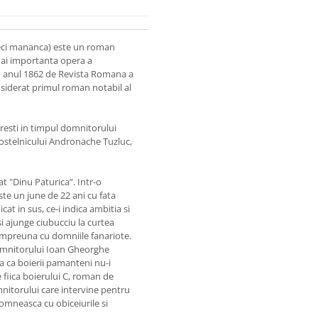
areci mananca) este un roman
mai importanta opera a
n anul 1862 de Revista Romana a
onsiderat primul roman notabil al
resti in timpul domnitorului
postelnicului Andronache Tuzluc,
at "Dinu Paturica”. Intr-o
ste un june de 22 ani cu fata
cat in sus, ce-i indica ambitia si
 ajunge ciubucciu la curtea
 impreuna cu domniile fanariote.
 domnitorului Ioan Gheorghe
a ca boierii pamanteni nu-i
 fiica boierului C, roman de
nitorului care intervine pentru
omneasca cu obiceiurile si