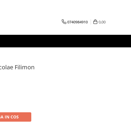
0740984910
0,00
icolae Filimon
A IN COS