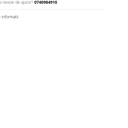
Ai nevoie de ajutor?
0740984910
informatii