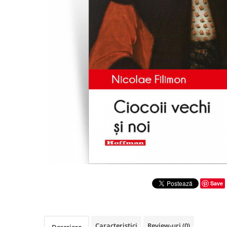
Literatura
Clasica
Contemporana
Moderna
Romana
Universala
Universala
Non-fictiune
Calatorii
Memorii
Publicistica / Reportaje / Interviuri
Stiinte umaniste
Istorie
Save
Sociologie si filozofie
Caracteristici
Review-uri
(0)