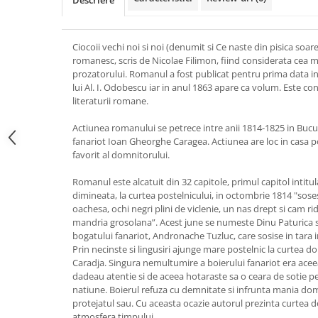
Descriere
Ciocoii vechi noi si noi (denumit si Ce naste din pisica so
romanesc, scris de Nicolae Filimon, fiind considerata cea 
prozatorului. Romanul a fost publicat pentru prima data i
lui Al. I. Odobescu iar in anul 1863 apare ca volum. Este c
literaturii romane.
Actiunea romanului se petrece intre anii 1814-1825 in Bucu
fanariot Ioan Gheorghe Caragea. Actiunea are loc in casa 
favorit al domnitorului.
Romanul este alcatuit din 32 capitole, primul capitol intitul
dimineata, la curtea postelnicului, in octombrie 1814 "sose
oachesa, ochi negri plini de viclenie, un nas drept si cam ridi
mandria grosolana”. Acest june se numeste Dinu Paturica si
bogatului fanariot, Andronache Tuzluc, care sosise in tara
Prin necinste si lingusiri ajunge mare postelnic la curtea
Caradja. Singura nemultumire a boierului fanariot era acee
dadeau atentie si de aceea hotaraste sa o ceara de sotie pe
natiune. Boierul refuza cu demnitate si infrunta mania dom
protejatul sau. Cu aceasta ocazie autorul prezinta curtea d
atmosfera timpului.