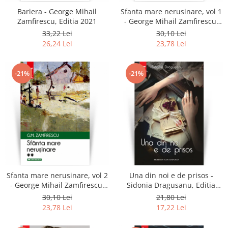
Bariera - George Mihail
Sfanta mare nerusinare, vol 1
Zamfirescu, Editia 2021
- George Mihail Zamfirescu,
Editia 2021
33,22 Lei
30,10 Lei
26,24 Lei
23,78 Lei
-21%
-21%
Sfanta mare nerusinare, vol 2
Una din noi e de prisos -
- George Mihail Zamfirescu,
Sidonia Dragusanu, Editia
Editia 2021
2021
30,10 Lei
21,80 Lei
23,78 Lei
17,22 Lei