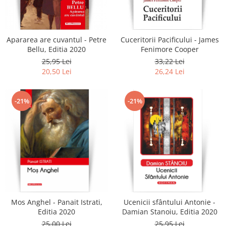
Literatura
Clasica
Contemporana
Apararea are cuvantul - Petre
Cuceritorii Pacificului - James
Moderna
Bellu, Editia 2020
Fenimore Cooper
Romana
25,95 Lei
33,22 Lei
20,50 Lei
26,24 Lei
Universala
Universala
Non-fictiune
-21%
-21%
Calatorii
Memorii
Publicistica / Reportaje / Interviuri
Stiinte umaniste
Istorie
Sociologie si filozofie
Mos Anghel - Panait Istrati,
Ucenicii sfântului Antonie -
Editia 2020
Damian Stanoiu, Editia 2020
25,00 Lei
25,95 Lei