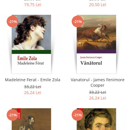
19,75 Lei
20,50 Lei
-21%
-21%
Madeleine Ferat - Emile Zola
Vanatorul - James Fenimore
Cooper
33,22 Lei
33,22 Lei
26,24 Lei
26,24 Lei
-21%
-21%