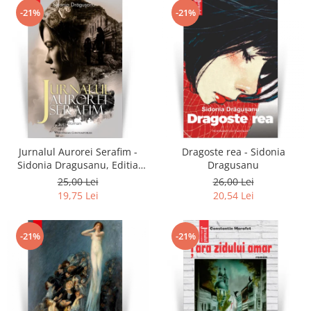
-21%
-21%
Jurnalul Aurorei Serafim -
Dragoste rea - Sidonia
Sidonia Dragusanu, Editia
Dragusanu
2020
25,00 Lei
26,00 Lei
19,75 Lei
20,54 Lei
-21%
-21%