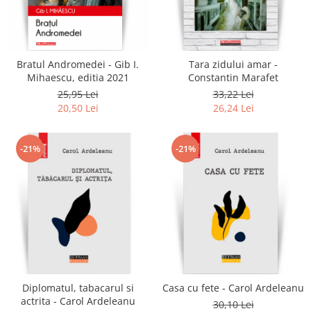
Bratul Andromedei - Gib I.
Tara zidului amar -
Mihaescu, editia 2021
Constantin Marafet
25,95 Lei
33,22 Lei
20,50 Lei
26,24 Lei
-21%
-21%
Diplomatul, tabacarul si
Casa cu fete - Carol Ardeleanu
actrita - Carol Ardeleanu
30,10 Lei