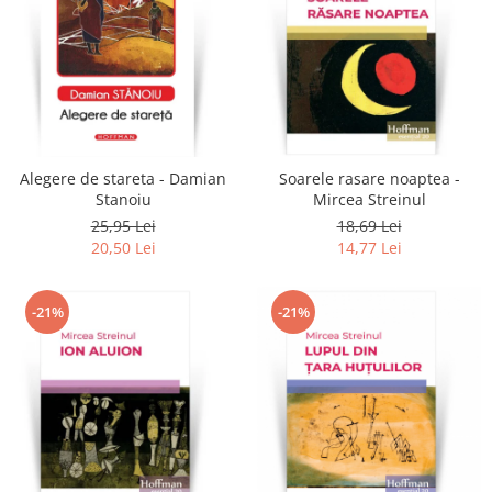
Alegere de stareta - Damian
Soarele rasare noaptea -
Stanoiu
Mircea Streinul
25,95 Lei
18,69 Lei
20,50 Lei
14,77 Lei
-21%
-21%