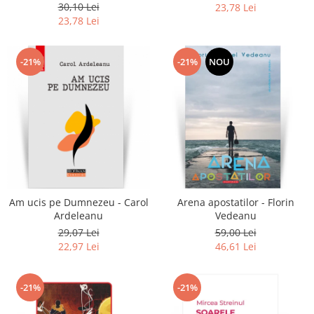
30,10 Lei
23,78 Lei
23,78 Lei
-21%
-21%
NOU
Am ucis pe Dumnezeu - Carol
Arena apostatilor - Florin
Ardeleanu
Vedeanu
29,07 Lei
59,00 Lei
22,97 Lei
46,61 Lei
-21%
-21%