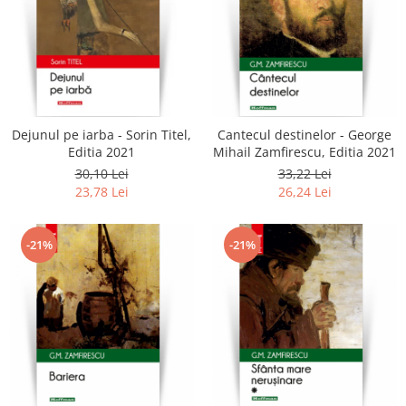
Dejunul pe iarba - Sorin Titel,
Cantecul destinelor - George
Editia 2021
Mihail Zamfirescu, Editia 2021
30,10 Lei
33,22 Lei
23,78 Lei
26,24 Lei
-21%
-21%